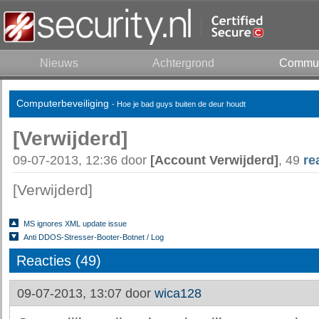
Nieuws
Achtergrond
Commun
Computerbeveiliging
- Hoe je bad guys buiten de deur houdt
[Verwijderd]
09-07-2013, 12:36 door
[Account Verwijderd]
, 49
re
[Verwijderd]
MS ignores XML update issue
Anti DDOS-Stresser-Booter-Botnet / Log
Reacties (49)
09-07-2013, 13:07 door
wica128