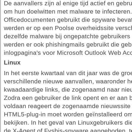
De aanvallers zijn al enige tijd actief en gebr
om hun doelwitten met malware te infecteren.
Officedocumenten gebruikt die spyware bevat
werden er op een Poolse overheidssite verschi
dezelfde malware bij ongepatchte gebruikers i
werden er ook phishingmails gebruikt die ge
inlogpagina's voor Microsoft Outlook Web A
Linux
In het eerste kwartaal van dit jaar was de gro
verschillende nieuwe aanvallen, waaronder h
kwaadaardige links, die zogenaamd naar nieuw
Zodra een gebruiker de link opent en er aan
voldaan reageert de zogenaamde nieuwssite m
HTML5-plug-in moet worden geïnstalleerd om
bekijken. In het geval van Linuxgebruikers d
de X-Agent of Fysbis-spyware aangeboden, t