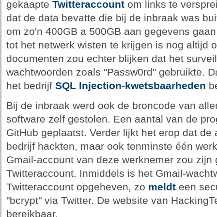
gekaapte
Twitteraccount
om links te verspre
dat de data bevatte die bij de inbraak was bu
om zo'n 400GB a 500GB aan gegevens gaan.
tot het netwerk wisten te krijgen is nog altijd
documenten zou echter blijken dat het survei
wachtwoorden zoals "Passw0rd" gebruikte. D
het bedrijf
SQL Injection-kwetsbaarheden
be
Bij de inbraak werd ook de broncode van all
software zelf gestolen. Een aantal van de pr
GitHub geplaatst. Verder lijkt het erop dat de 
bedrijf hackten, maar ook tenminste één werk
Gmail-account van deze werknemer zou zijn 
Twitteraccount. Inmiddels is het Gmail-wacht
Twitteraccount opgeheven, zo
meldt
een secu
"bcrypt" via Twitter. De website van Hacking
bereikbaar.