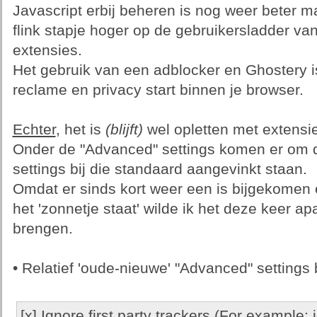
Javascript erbij beheren is nog weer beter m
flink stapje hoger op de gebruikersladder va
extensies.
Het gebruik van een adblocker en Ghostery i
reclame en privacy start binnen je browser.
Echter
, het is
(blijft)
wel opletten met extensi
Onder de "Advanced" settings komen er om d
settings bij die standaard aangevinkt staan.
Omdat er sinds kort weer een is bijgekomen 
het 'zonnetje staat' wilde ik het deze keer a
brengen.
• Relatief 'oude-nieuwe' "Advanced" settings 
[x] Ignore first party trackers (For example: