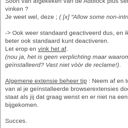
Soort van afgekeken van de Adblock plus setti
vinken ?
Je weet wel, deze ;
( [x] "Allow some non-intr
-> Ook weer standaard geactiveerd dus, en ik
beter ook standaard kunt deactiveren.
Let erop en
vink het af
.
(nou ja, het is geen verplichting maar waar
geïnstalleerd? Vast niet vòòr de reclame!)
.
Algemene extensie beheer tip
: Neem af en t
van al je geïnstalleerde browserextensies do
staat als jij dat graag wenst en er niet na een
bijgekomen.
Succes.