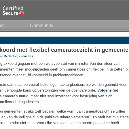
nd
Community
koord met flexibel cameratoezicht in gemeente
oor
Redactie
, 2
reacties
g akkoord gegaan met een wetsvoorstel van minister Van der Steur van
gemeenten meer mogelijkheden geeft om cameratoezicht flexibel in te zetten bi
tsende overlast, bijvoorbeeld in probleemgebieden.
te camera’s op vooraf bekendgemaakte plaatsen. Ze worden gebruikt voor
 een verhoogde kans op verstoringen van de openbare orde.
Volgens
het
te camera's nuttig, maar niet snel inzetbaar voor bestrijding van zich
nrollers of drugsdealers.
nen gemeenten straks zelf bepalen welke vorm van cameratoezicht ze willen
n kan de veiligheid in de publieke ruimte verbeteren", zo stelt het ministerie
eren, omdat niet meer voor elke verplaatsing een aparte procedure hoeft te