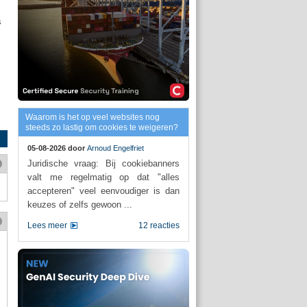
s
Waarom is het op veel websites nog
steeds zo lastig om cookies te weigeren?
05-08-2026 door
Arnoud Engelfriet
Juridische vraag: Bij cookiebanners
valt me regelmatig op dat "alles
accepteren" veel eenvoudiger is dan
keuzes of zelfs gewoon ...
Lees meer
12 reacties