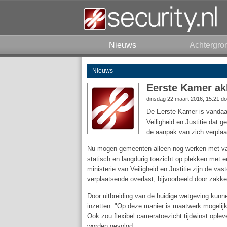
Nieuws
Achtergro
Nieuws
Eerste Kamer ak
dinsdag 22 maart 2016, 15:21 d
De Eerste Kamer is vandaa
Veiligheid en Justitie dat 
de aanpak van zich verplaa
Nu mogen gemeenten alleen nog werken met vas
statisch en langdurig toezicht op plekken met
ministerie van Veiligheid en Justitie zijn de vas
verplaatsende overlast, bijvoorbeeld door zakke
Door uitbreiding van de huidige wetgeving kun
inzetten. "Op deze manier is maatwerk mogelijk e
Ook zou flexibel cameratoezicht tijdwinst oplev
worden gevolgd.