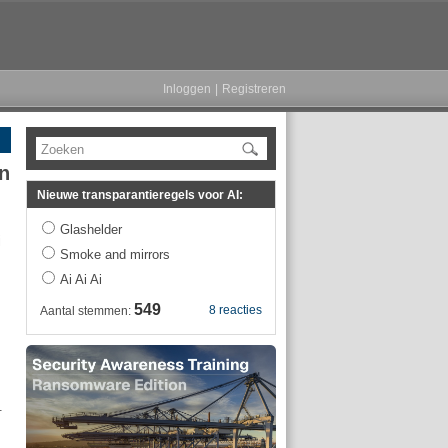
Inloggen
|
Registreren
Zoeken
n
Nieuwe transparantieregels voor AI:
Glashelder
j
Smoke and mirrors
Ai Ai Ai
549
8 reacties
Aantal stemmen:
.