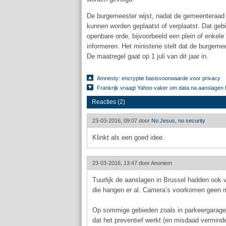
De burgemeester wijst, nadat de gemeenteraad
kunnen worden geplaatst of verplaatst. Dat gebi
openbare orde, bijvoorbeeld een plein of enkele
informeren. Het ministerie stelt dat de burgeme
De maatregel gaat op 1 juli van dit jaar in.
Amnesty: encryptie basisvoorwaarde voor privacy
Frankrijk vraagt Yahoo vaker om data na aanslagen P
Reacties (2)
23-03-2016, 09:07 door
No Jesus, no security
Klinkt als een goed idee.
23-03-2016, 13:47 door
Anoniem
Tuurlijk de aanslagen in Brussel hadden ook 
die hangen er al. Camera’s voorkomen geen m
Op sommige gebieden zoals in parkeergarages
dat het preventief werkt (en misdaad verminde