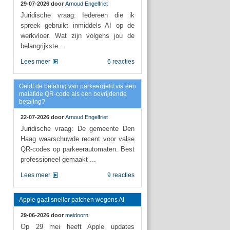
29-07-2026 door
Arnoud Engelfriet
Juridische vraag: Iedereen die ik
spreek gebruikt inmiddels AI op de
werkvloer. Wat zijn volgens jou de
belangrijkste ...
Lees meer
6 reacties
Geldt de betaling van parkeergeld via een
malafide QR-code als een bevrijdende
betaling?
22-07-2026 door
Arnoud Engelfriet
Juridische vraag: De gemeente Den
Haag waarschuwde recent voor valse
QR-codes op parkeerautomaten. Best
professioneel gemaakt ...
Lees meer
9 reacties
Apple gaat sneller patchen wegens AI
29-06-2026 door
meidoorn
Op 29 mei heeft Apple updates