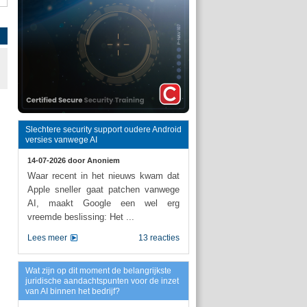
Slechtere security support oudere Android
versies vanwege AI
14-07-2026 door
Anoniem
Waar recent in het nieuws kwam dat
Apple sneller gaat patchen vanwege
AI, maakt Google een wel erg
vreemde beslissing: Het ...
Lees meer
13 reacties
Wat zijn op dit moment de belangrijkste
juridische aandachtspunten voor de inzet
van AI binnen het bedrijf?