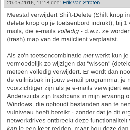
20-05-2016, 11:18 door
Erik van Straten
Meestal verwijdert Shift-Delete (Shift knop i
delete knop op je toetsenbord indrukt), bij 
mails, die e-mails
volledig
- d.w.z. ze worden
(trash) map van de mailclient verplaatst.
Als zo'n toetsencombinatie
niet
werkt kun je
vermoedelijk zo wijzigen dat "wissen" (detele
meteen volledig verwijdert. Er wordt dan no
de vuilnisbak in jouw e-mail programma, je m
voorzichtiger zijn als je e-mails verwijdert wa
Anderszijds zijn trashcans in mijn ervaring 
Windows, die ophoudt bestanden aan te ne
vulniveau heeft bereikt - zonder dat je dit e
netwerkdrives ontbreekt deze functionaliteit 
kan
je een keer redden, maar hou deze dan 