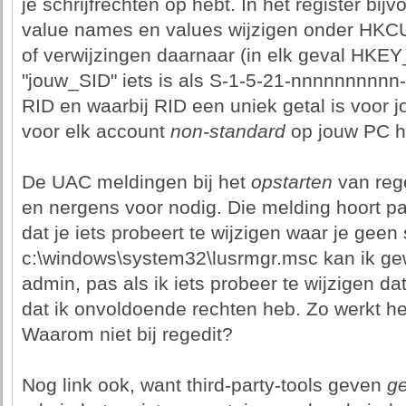
je schrijfrechten op hebt. In het register bij
value names en values wijzigen onder 
of verwijzingen daarnaar (in elk geval HK
"jouw_SID" iets is als S-1-5-21-nnnnnnnn
RID en waarbij RID een uniek getal is voor jo
voor elk account
non-standard
op jouw PC he
De UAC meldingen bij het
opstarten
van reg
en nergens voor nodig. Die melding hoort 
dat je iets probeert te wijzigen waar je geen 
c:\windows\system32\lusrmgr.msc kan ik ge
admin, pas als ik iets probeer te wijzigen d
dat ik onvoldoende rechten heb. Zo werkt he
Waarom niet bij regedit?
Nog link ook, want third-party-tools geven
g