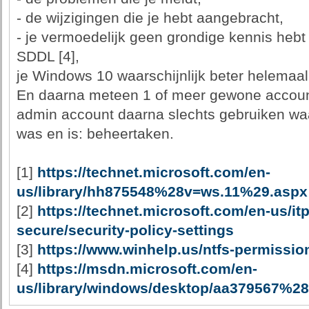
- de wijzigingen die je hebt aangebracht,
- je vermoedelijk geen grondige kennis heb
SDDL [4],
je Windows 10 waarschijnlijk beter helemaal
En daarna meteen 1 of meer gewone account
admin account daarna slechts gebruiken wa
was en is: beheertaken.
[1]
https://technet.microsoft.com/en-
us/library/hh875548%28v=ws.11%29.aspx
[2]
https://technet.microsoft.com/en-us/i
secure/security-policy-settings
[3]
https://www.winhelp.us/ntfs-permissio
[4]
https://msdn.microsoft.com/en-
us/library/windows/desktop/aa379567%2