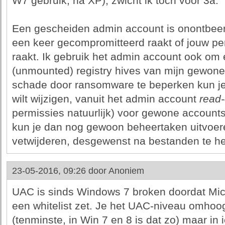
W7 gebruik, na XP), zwicht ik toch voor 3a.
Een gescheiden admin account is onontbeerl
een keer gecompromitteerd raakt of jouw pers
raakt. Ik gebruik het admin account ook om
(unmounted) registry hives van mijn gewon
schade door ransomware te beperken kun je f
wilt wijzigen, vanuit het admin account
read-
permissies natuurlijk) voor gewone accounts
kun je dan nog gewoon beheertaken uitvoere
vetwijderen, desgewenst na bestanden te h
23-05-2016, 09:26 door
Anoniem
UAC is sinds Windows 7 broken doordat Mic
een whitelist zet. Je het UAC-niveau omhoo
(tenminste, in Win 7 en 8 is dat zo) maar in