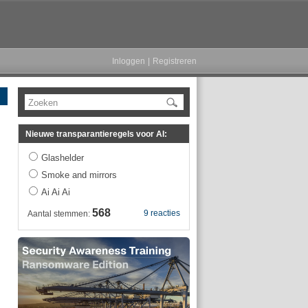
Inloggen
|
Registreren
Zoeken
Nieuwe transparantieregels voor AI:
Glashelder
Smoke and mirrors
Ai Ai Ai
568
9 reacties
Aantal stemmen: