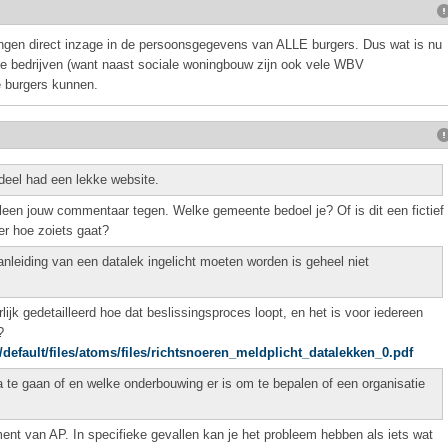
gen direct inzage in de persoonsgegevens van ALLE burgers. Dus wat is nu
e bedrijven (want naast sociale woningbouw zijn ook vele WBV
e burgers kunnen.
eel had een lekke website.
lleen jouw commentaar tegen. Welke gemeente bedoel je? Of is dit een fictief
er hoe zoiets gaat?
nleiding van een datalek ingelicht moeten worden is geheel niet
ijk gedetailleerd hoe dat beslissingsproces loopt, en het is voor iedereen
?
s/default/files/atoms/files/richtsnoeren_meldplicht_datalekken_0.pdf
a te gaan of en welke onderbouwing er is om te bepalen of een organisatie
ent van AP. In specifieke gevallen kan je het probleem hebben als iets wat