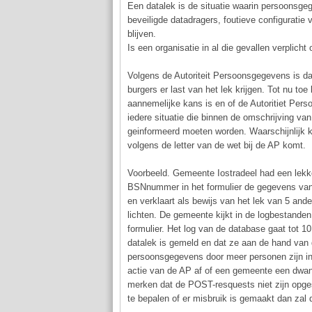
Een datalek is de situatie waarin persoonsg
beveiligde datadragers, foutieve configuratie
blijven.
Is een organisatie in al die gevallen verplicht
Volgens de Autoriteit Persoonsgegevens is dat
burgers er last van het lek krijgen. Tot nu to
aannemelijke kans is en of de Autoritiet Per
iedere situatie die binnen de omschrijving v
geinformeerd moeten worden. Waarschijnlijk k
volgens de letter van de wet bij de AP komt.
Voorbeeld. Gemeente Iostradeel had een lekk
BSNnummer in het formulier de gegevens van 
en verklaart als bewijs van het lek van 5 an
lichten. De gemeente kijkt in de logbestanden
formulier. Het log van de database gaat tot 
datalek is gemeld en dat ze aan de hand van 
persoonsgegevens door meer personen zijn in
actie van de AP af of een gemeente een dwang
merken dat de POST-resquests niet zijn opg
te bepalen of er misbruik is gemaakt dan zal 