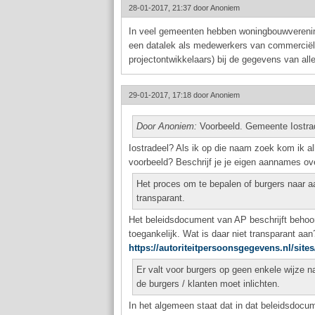
28-01-2017, 21:37 door
Anoniem
In veel gemeenten hebben woningbouwverenin
een datalek als medewerkers van commerciël
projectontwikkelaars) bij de gegevens van all
29-01-2017, 17:18 door
Anoniem
Door Anoniem:
Voorbeeld. Gemeente Iostrad
Iostradeel? Als ik op die naam zoek kom ik a
voorbeeld? Beschrijf je je eigen aannames ov
Het proces om te bepalen of burgers naar aa
transparant.
Het beleidsdocument van AP beschrijft behoorl
toegankelijk. Wat is daar niet transparant aan
https://autoriteitpersoonsgegevens.nl/site
Er valt voor burgers op geen enkele wijze n
de burgers / klanten moet inlichten.
In het algemeen staat dat in dat beleidsdocum