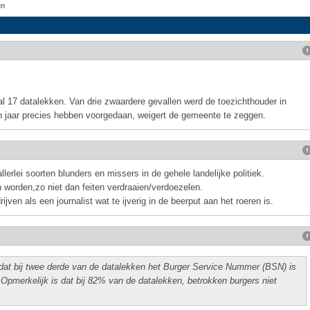
en
al 17 datalekken. Van drie zwaardere gevallen werd de toezichthouder in
n jaar precies hebben voorgedaan, weigert de gemeente te zeggen.
llerlei soorten blunders en missers in de gehele landelijke politiek.
 worden,zo niet dan feiten verdraaien/verdoezelen.
ijven als een journalist wat te ijverig in de beerput aan het roeren is.
t dat bij twee derde van de datalekken het Burger Service Nummer (BSN) is
pmerkelijk is dat bij 82% van de datalekken, betrokken burgers niet