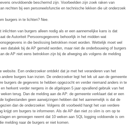
egevens onvoldoende beschermd zijn. Voorbeelden zijn zoek raken van
 van rechten bij een personeelsfunctie en technische lekken die uit onderzoek
 om burgers in te lichten? Nee.
 inlichten van burgers alleen nodig als er een aannemelijke kans is dat
e laat de Autoriteit Persoonsgegevens behoorlijk in het midden wat
soonsgegevens in die beslissing betrokken moet worden. Wettelijk moet wel
an een datalek bij de AP gemeld worden, maar niet de onderbouwing of burgers
an de AP niet eens betrokken zijn bij de afweging als volgens de melding
e website. Een onderzoeker ontdekt dat je met het veranderen van het
andere burgers kan inzien. De onderzoeker legt het lek uit aan de gemeente
dere burgers de gegevens te hebben opgezocht en verder niemand anders in te
 en herkent verder nergens in de afgelopen 5 jaar opvallend gebruik van het
10 weken terug. Dan de melding aan de AP: de gemeente verklaart dat er een
de logbestanden geen aanwijzingen hebben dat het aannemelijk is dat de
gezien dan de onderzoeker. Volgens dit voorbeeld hangt het van verdere
 krijgt om burgers te informeren. Als de AP dan niet zo slim is om op te
eslagen en genoegen neemt dat 10 weken aan SQL logging voldoende is om
die melding naar de burgers er niet komen.