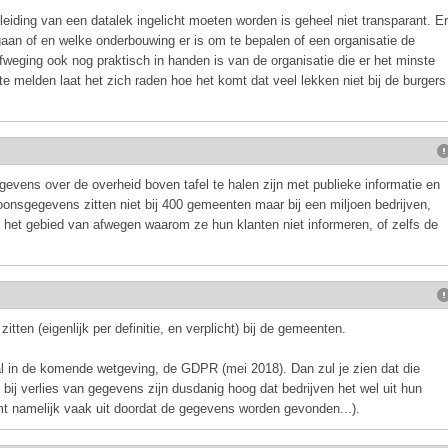
eiding van een datalek ingelicht moeten worden is geheel niet transparant. Er
gaan of en welke onderbouwing er is om te bepalen of een organisatie de
afweging ook nog praktisch in handen is van de organisatie die er het minste
te melden laat het zich raden hoe het komt dat veel lekken niet bij de burgers
egevens over de overheid boven tafel te halen zijn met publieke informatie en
nsgegevens zitten niet bij 400 gemeenten maar bij een miljoen bedrijven,
p het gebied van afwegen waarom ze hun klanten niet informeren, of zelfs de
ten (eigenlijk per definitie, en verplicht) bij de gemeenten.
al in de komende wetgeving, de GDPR (mei 2018). Dan zul je zien dat die
bij verlies van gegevens zijn dusdanig hoog dat bedrijven het wel uit hun
mt namelijk vaak uit doordat de gegevens worden gevonden...).