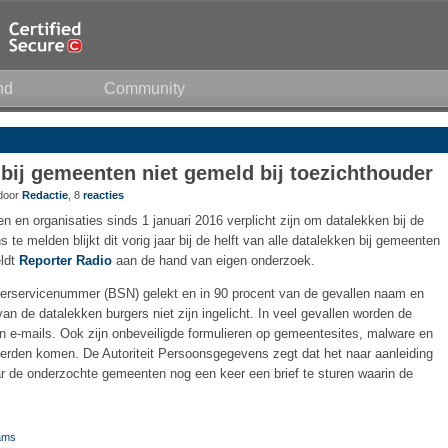
nd
Community
 bij gemeenten niet gemeld bij toezichthouder
 door
Redactie
, 8
reacties
 en organisaties sinds 1 januari 2016 verplicht zijn om datalekken bij de
te melden blijkt dit vorig jaar bij de helft van alle datalekken bij gemeenten
eldt
Reporter Radio
aan de hand van eigen onderzoek.
gerservicenummer (BSN) gelekt en in 90 procent van de gevallen naam en
van de datalekken burgers niet zijn ingelicht. In veel gevallen worden de
n e-mails. Ook zijn onbeveiligde formulieren op gemeentesites, malware en
erden komen. De Autoriteit Persoonsgegevens zegt dat het naar aanleiding
 de onderzochte gemeenten nog een keer een brief te sturen waarin de
ams