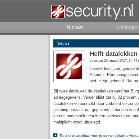
Nieuws
Achtergro
Nieuws
Helft datalekken
zaterdag 28 januari 2017, 14:44
Hoewel bedrijven, gemeenten
Autoriteit Persoonsgegevens 
niet te zijn gebeurd. Dat m
Bij twee derde van de datalekken werd het Bur
adresgegevens. Verder blijkt dat bij 82 procent 
datalekken veroorzaakt door verkeerd verzonde
phishing oorzaak dat gegevens in handen van d
van de onderzoeksresultaten overweegt om naar
meldplicht wordt uitgelegd.
Europol waarschuwt voor risico van gehackte webc