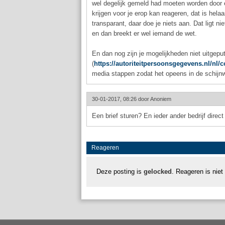
wel degelijk gemeld had moeten worden door e
krijgen voor je erop kan reageren, dat is helaa
transparant, daar doe je niets aan. Dat ligt ni
en dan breekt er wel iemand de wet.
En dan nog zijn je mogelijkheden niet uitgeput
(
https://autoriteitpersoonsgegevens.nl/nl/
media stappen zodat het opeens in de schijnw
30-01-2017, 08:26 door
Anoniem
Een brief sturen? En ieder ander bedrijf dire
Reageren
Deze posting is
gelocked
. Reageren is niet