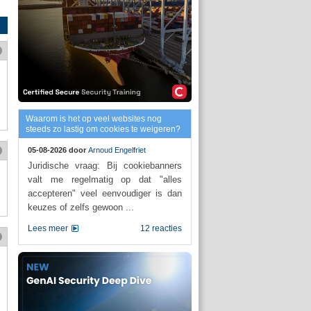
Waarom is het op veel websites nog
steeds zo lastig om cookies te weigeren?
05-08-2026 door
Arnoud Engelfriet
Juridische vraag: Bij cookiebanners
valt me regelmatig op dat "alles
accepteren" veel eenvoudiger is dan
keuzes of zelfs gewoon ...
Lees meer
12 reacties