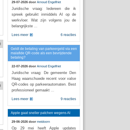
29-07-2026 door
Arnoud Engelfriet
Juridische vraag: Iedereen die ik
spreek gebruikt inmiddels AI op de
werkvloer. Wat zijn volgens jou de
belangrijkste ...
Lees meer
6 reacties
Geldt de betaling van parkeergeld via een
malafide QR-code als een bevrijdende
betaling?
22-07-2026 door
Arnoud Engelfriet
Juridische vraag: De gemeente Den
Haag waarschuwde recent voor valse
QR-codes op parkeerautomaten. Best
professioneel gemaakt ...
Lees meer
9 reacties
Apple gaat sneller patchen wegens AI
29-06-2026 door
meidoorn
Op 29 mei heeft Apple updates