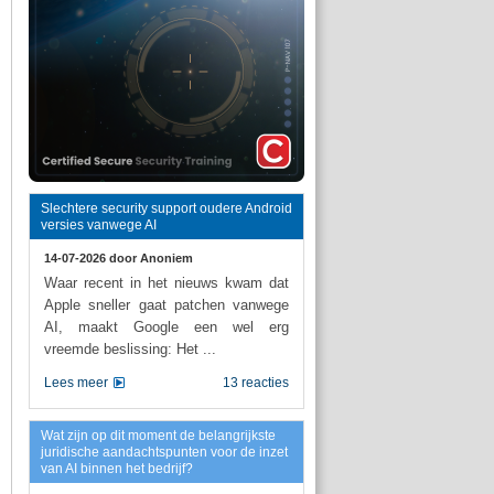
Slechtere security support oudere Android
versies vanwege AI
14-07-2026 door
Anoniem
Waar recent in het nieuws kwam dat
Apple sneller gaat patchen vanwege
AI, maakt Google een wel erg
vreemde beslissing: Het ...
Lees meer
13 reacties
Wat zijn op dit moment de belangrijkste
juridische aandachtspunten voor de inzet
van AI binnen het bedrijf?