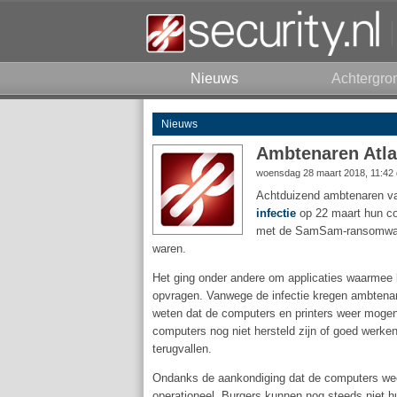
Nieuws
Achtergro
Nieuws
Ambtenaren Atla
woensdag 28 maart 2018, 11:42
Achtduizend ambtenaren va
infectie
op 22 maart hun co
met de SamSam-ransomwar
waren.
Het ging onder andere om applicaties waarmee 
opvragen. Vanwege de infectie kregen ambtena
weten dat de computers en printers weer moge
computers nog niet hersteld zijn of goed werke
terugvallen.
Ondanks de aankondiging dat de computers wee
operationeel. Burgers kunnen nog steeds niet h