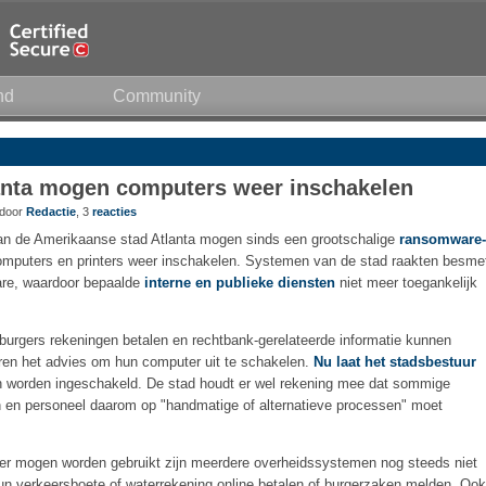
nd
Community
nta mogen computers weer inschakelen
 door
Redactie
, 3
reacties
n de Amerikaanse stad Atlanta mogen sinds een grootschalige
ransomware-
mputers en printers weer inschakelen. Systemen van de stad raakten besme
e, waardoor bepaalde
interne en publieke diensten
niet meer toegankelijk
burgers rekeningen betalen en rechtbank-gerelateerde informatie kunnen
ren het advies om hun computer uit te schakelen.
Nu laat het stadsbestuur
n worden ingeschakeld. De stad houdt er wel rekening mee dat sommige
n en personeel daarom op "handmatige of alternatieve processen" moet
r mogen worden gebruikt zijn meerdere overheidssystemen nog steeds niet
un verkeersboete of waterrekening online betalen of burgerzaken melden. Ook