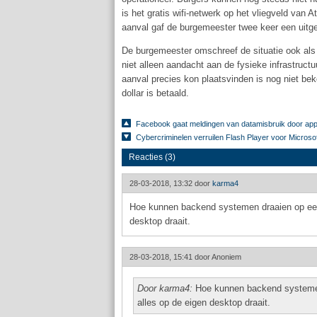
is het gratis wifi-netwerk op het vliegveld van 
aanval gaf de burgemeester twee keer een uitg
De burgemeester omschreef de situatie ook als e
niet alleen aandacht aan de fysieke infrastruct
aanval precies kon plaatsvinden is nog niet be
dollar is betaald.
Facebook gaat meldingen van datamisbruik door ap
Cybercriminelen verruilen Flash Player voor Microso
Reacties (3)
28-03-2018, 13:32 door
karma4
Hoe kunnen backend systemen draaien op een 
desktop draait.
28-03-2018, 15:41 door
Anoniem
Door karma4:
Hoe kunnen backend systemen 
alles op de eigen desktop draait.