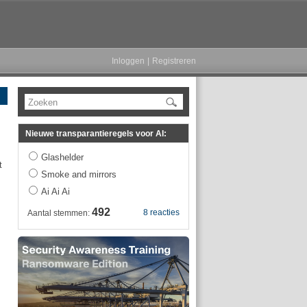
Inloggen
|
Registreren
Zoeken
Nieuwe transparantieregels voor AI:
Glashelder
t
Smoke and mirrors
Ai Ai Ai
492
8 reacties
Aantal stemmen: