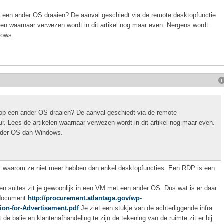
 een ander OS draaien? De aanval geschiedt via de remote desktopfunctie
len waarnaar verwezen wordt in dit artikel nog maar even. Nergens wordt
dows.
op een ander OS draaien? De aanval geschiedt via de remote
. Lees de artikelen waarnaar verwezen wordt in dit artikel nog maar even.
nder OS dan Windows.
us ook waarom ze niet meer hebben dan enkel desktopfuncties. Een RDP is een
suites zit je gewoonlijk in een VM met een ander OS. Dus wat is er daar
sdocument
http://procurement.atlantaga.gov/wp-
tion-for-Advertisement.pdf
Je ziet een stukje van de achterliggende infra.
t de balie en klantenafhandeling te zijn de tekening van de ruimte zit er bij.