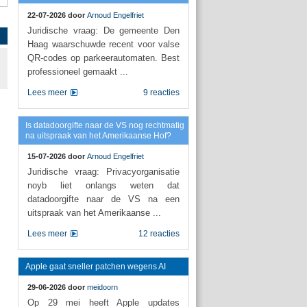
22-07-2026 door
Arnoud Engelfriet
Juridische vraag: De gemeente Den
Haag waarschuwde recent voor valse
QR-codes op parkeerautomaten. Best
professioneel gemaakt ...
Lees meer
9 reacties
Is datadoorgifte naar de VS nog rechtmatig
na uitspraak van het Amerikaanse Hof?
15-07-2026 door
Arnoud Engelfriet
Juridische vraag: Privacyorganisatie
noyb liet onlangs weten dat
datadoorgifte naar de VS na een
uitspraak van het Amerikaanse ...
Lees meer
12 reacties
Apple gaat sneller patchen wegens AI
29-06-2026 door
meidoorn
Op 29 mei heeft Apple updates