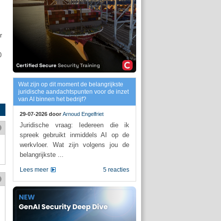
r
0
Wat zijn op dit moment de belangrijkste
juridische aandachtspunten voor de inzet
van AI binnen het bedrijf?
29-07-2026 door
Arnoud Engelfriet
Juridische vraag: Iedereen die ik
spreek gebruikt inmiddels AI op de
werkvloer. Wat zijn volgens jou de
belangrijkste ...
Lees meer
5 reacties