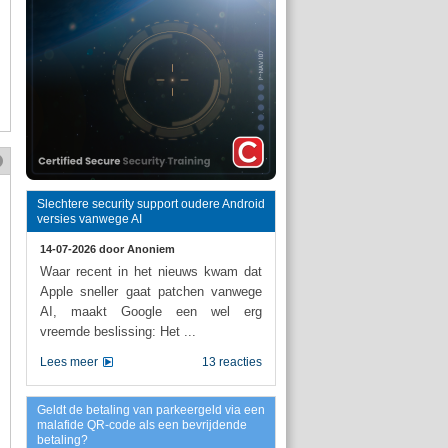
Slechtere security support oudere Android
versies vanwege AI
14-07-2026 door
Anoniem
Waar recent in het nieuws kwam dat
Apple sneller gaat patchen vanwege
AI, maakt Google een wel erg
vreemde beslissing: Het ...
Lees meer
13 reacties
Geldt de betaling van parkeergeld via een
malafide QR-code als een bevrijdende
betaling?