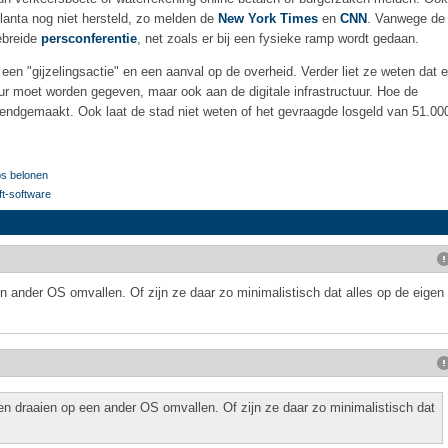
Atlanta nog niet hersteld, zo melden de
New York Times
en
CNN
. Vanwege de
ebreide
persconferentie
, net zoals er bij een fysieke ramp wordt gedaan.
en "gijzelingsactie" en een aanval op de overheid. Verder liet ze weten dat e
uur moet worden gegeven, maar ook aan de digitale infrastructuur. Hoe de
kendgemaakt. Ook laat de stad niet weten of het gevraagde losgeld van 51.00
ps belonen
ft-software
ander OS omvallen. Of zijn ze daar zo minimalistisch dat alles op de eigen
draaien op een ander OS omvallen. Of zijn ze daar zo minimalistisch dat