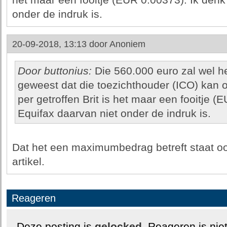
het maar een fooitje (EUR 0.00373). Ik denk
onder de indruk is.
20-09-2018, 13:13 door
Anoniem
Door buttonius:
Die 560.000 euro zal wel h
geweest dat die toezichthouder (ICO) kan op
per getroffen Brit is het maar een fooitje (
Equifax daarvan niet onder de indruk is.
Dat het een maximumbedrag betreft staat ook
artikel.
Reageren
Deze posting is
gelocked
. Reageren is nie