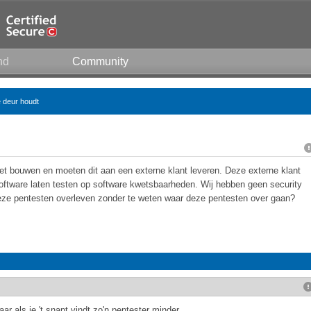
nd
Community
e deur houdt
het bouwen en moeten dit aan een externe klant leveren. Deze externe klant
software laten testen op software kwetsbaarheden. Wij hebben geen security
deze pentesten overleven zonder te weten waar deze pentesten over gaan?
ar als je 't snapt vindt zo'n pentester minder.