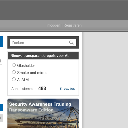
Inloggen
|
Registreren
Zoeken
Nieuwe transparantieregels voor AI:
Glashelder
Smoke and mirrors
Ai Ai Ai
488
8 reacties
Aantal stemmen: