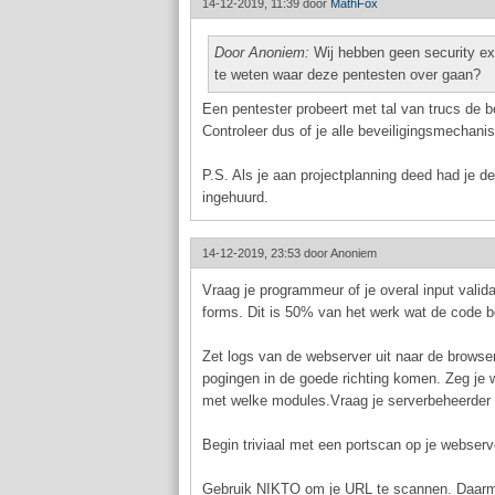
14-12-2019, 11:39 door
MathFox
Door Anoniem:
Wij hebben geen security exp
te weten waar deze pentesten over gaan?
Een pentester probeert met tal van trucs de be
Controleer dus of je alle beveiligingsmechan
P.S. Als je aan projectplanning deed had je de
ingehuurd.
14-12-2019, 23:53 door
Anoniem
Vraag je programmeur of je overal input vali
forms. Dit is 50% van het werk wat de code be
Zet logs van de webserver uit naar de browser,
pogingen in de goede richting komen. Zeg je w
met welke modules.Vraag je serverbeheerder o
Begin triviaal met een portscan op je webserver
Gebruik NIKTO om je URL te scannen. Daarmee