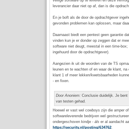
veilige software op te leveren en deze vervolg
leverancier daar niet op af, dan is die opdra
En je boft als de door de opdrachtgever ingeh
gevonden problemen kan oplossen, maar daar z
Daarnaast biedt een pentest geen garantie dat
vinden kun je er donder op zeggen dat er mee
software niet deugt, meestal in een time-box; 
ingehuurd door de opdrachtgever).
Aangezien ik uit de woorden van de TS opmaak
leunen en te wachten of en waar de klant, na
klant 1 of meer lekken/kwetsbaarheden kunnen
- en fixen.
Door Anoniem:
Conclusie duidelijk. Je ben
van testen gehad.
Hoewel er vast wel cowboys zijn die amper of
softwareleverende bedrijven wel gestructuree
ondergeschoven kindje -
áls
er al aandacht aa
https://security.nl/posting/634762
.