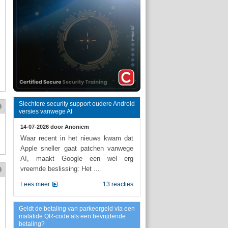
Slechtere security support oudere Android
versies vanwege AI
14-07-2026 door
Anoniem
Waar recent in het nieuws kwam dat
Apple sneller gaat patchen vanwege
AI, maakt Google een wel erg
vreemde beslissing: Het ...
Lees meer
13 reacties
Geldt de betaling van parkeergeld via een
malafide QR-code als een bevrijdende
betaling?