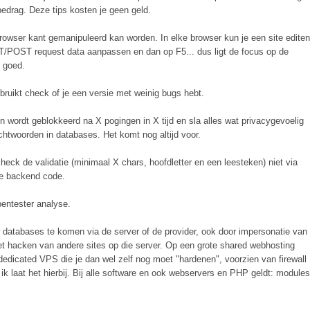
bedrag. Deze tips kosten je geen geld.
rowser kant gemanipuleerd kan worden. In elke browser kun je een site editen
T/POST request data aanpassen en dan op F5... dus ligt de focus op de
e goed.
ebruikt check of je een versie met weinig bugs hebt.
n wordt geblokkeerd na X pogingen in X tijd en sla alles wat privacygevoelig
htwoorden in databases. Het komt nog altijd voor.
eck de validatie (minimaal X chars, hoofdletter en een leesteken) niet via
je backend code.
 pentester analyse.
 databases te komen via de server of de provider, ook door impersonatie van
het hacken van andere sites op die server. Op een grote shared webhosting
 dedicated VPS die je dan wel zelf nog moet "hardenen", voorzien van firewall
ik laat het hierbij. Bij alle software en ook webservers en PHP geldt: modules