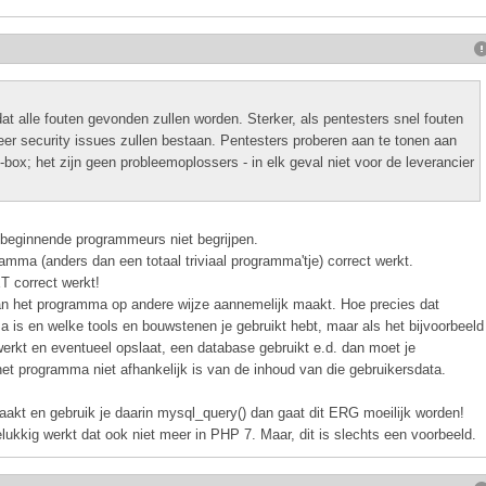
at alle fouten gevonden zullen worden. Sterker, als pentesters snel fouten
eer security issues zullen bestaan. Pentesters proberen aan te tonen aan
-box; het zijn geen probleemoplossers - in elk geval niet voor de leverancier
 beginnende programmeurs niet begrijpen.
amma (anders dan een totaal triviaal programma'tje) correct werkt.
T correct werkt!
van het programma op andere wijze aannemelijk maakt. Hoe precies dat
 is en welke tools en bouwstenen je gebruikt hebt, maar als het bijvoorbeeld
werkt en eventueel opslaat, een database gebruikt e.d. dan moet je
 het programma niet afhankelijk is van de inhoud van die gebruikersdata.
kt en gebruik je daarin mysql_query() dan gaat dit ERG moeilijk worden!
elukkig werkt dat ook niet meer in PHP 7. Maar, dit is slechts een voorbeeld.