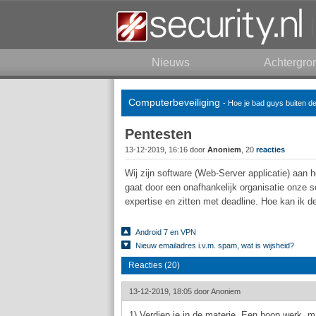
Nieuws
Achtergro
Computerbeveiliging
- Hoe je bad guys buiten d
Pentesten
13-12-2019, 16:16 door
Anoniem
, 20
reacties
Wij zijn software (Web-Server applicatie) aan 
gaat door een onafhankelijk organisatie onze 
expertise en zitten met deadline. Hoe kan ik 
Android 7 en VPN
Nieuw emailadres i.v.m. spam, wat is wijsheid?
Reacties (20)
13-12-2019, 18:05 door
Anoniem
1) Verdiep je in de materie. Een hoop werk, ma