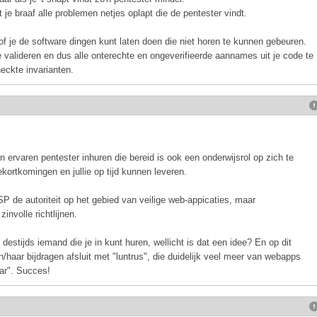
 je braaf alle problemen netjes oplapt die de pentester vindt.
of je de software dingen kunt laten doen die niet horen te kunnen gebeuren.
 valideren en dus alle onterechte en ongeverifieerde aannames uit je code te
eckte invarianten.
en ervaren pentester inhuren die bereid is ook een onderwijsrol op zich te
kortkomingen en jullie op tijd kunnen leveren.
P de autoriteit op het gebied van veilige web-appicaties, maar
involle richtlijnen.
tijds iemand die je in kunt huren, wellicht is dat een idee? En op dit
/haar bijdragen afsluit met "luntrus", die duidelijk veel meer van webapps
aar". Succes!