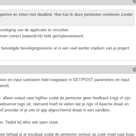
ertise en zitten met deadline. Hoe kan ik deze pentesten overleven zonder
veiliging van de applicatie te omzeilen.
ismen correct (waterdicht) hebt geïmplementeerd.
 benodigde beveiligingskennis al in een veel eerder stadium van je project
dation en input sanitation hebt toegepast in GET/POST parameters en input
treft.
 alleen output naar logfiles zodat de pentester geen feedback krijgt of zijn
ebserver tags uit, niemand hoeft te weten dat je ngix of Apache draait en
f provider of je site of app afgeschermd draait in een sandbox.
. Twijfel bij alles wat open staat.
 behaal je al resultaat zodat de pentester serieus op zoek moet naar bugs