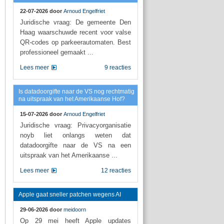
22-07-2026 door
Arnoud Engelfriet
Juridische vraag: De gemeente Den
Haag waarschuwde recent voor valse
QR-codes op parkeerautomaten. Best
professioneel gemaakt ...
Lees meer
9 reacties
Is datadoorgifte naar de VS nog rechtmatig
na uitspraak van het Amerikaanse Hof?
15-07-2026 door
Arnoud Engelfriet
Juridische vraag: Privacyorganisatie
noyb liet onlangs weten dat
datadoorgifte naar de VS na een
uitspraak van het Amerikaanse ...
Lees meer
12 reacties
Apple gaat sneller patchen wegens AI
29-06-2026 door
meidoorn
Op 29 mei heeft Apple updates