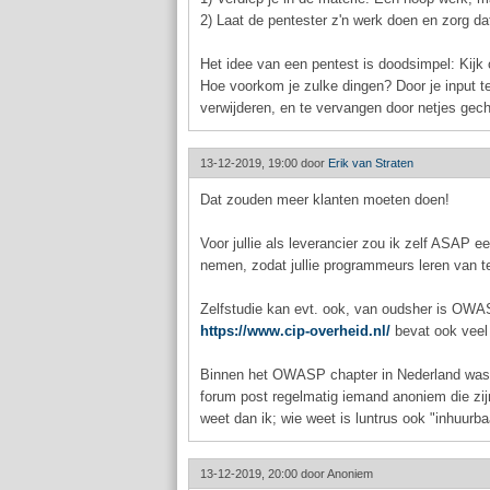
2) Laat de pentester z'n werk doen en zorg dat
Het idee van een pentest is doodsimpel: Kijk 
Hoe voorkom je zulke dingen? Door je input te
verwijderen, en te vervangen door netjes gech
13-12-2019, 19:00 door
Erik van Straten
Dat zouden meer klanten moeten doen!
Voor jullie als leverancier zou ik zelf ASAP e
nemen, zodat jullie programmeurs leren van te
Zelfstudie kan evt. ook, van oudsher is OWAS
https://www.cip-overheid.nl/
bevat ook veel z
Binnen het OWASP chapter in Nederland was des
forum post regelmatig iemand anoniem die zijn
weet dan ik; wie weet is luntrus ook "inhuurb
13-12-2019, 20:00 door
Anoniem