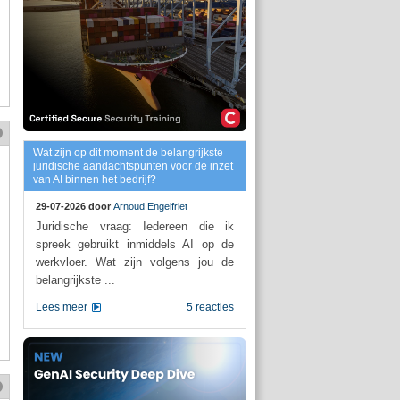
Wat zijn op dit moment de belangrijkste
juridische aandachtspunten voor de inzet
van AI binnen het bedrijf?
29-07-2026 door
Arnoud Engelfriet
Juridische vraag: Iedereen die ik
spreek gebruikt inmiddels AI op de
werkvloer. Wat zijn volgens jou de
belangrijkste ...
Lees meer
5 reacties