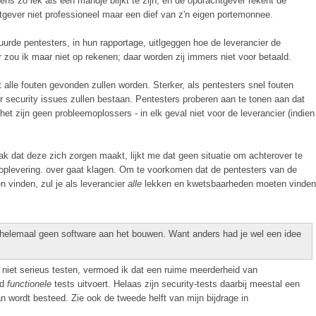
ens zo lek als een mandje blijkt te zijn, en de opdrachtgever rekent de
chtgever niet professioneel maar een dief van z'n eigen portemonnee.
uurde pentesters, in hun rapportage, uitlgeggen hoe de leverancier de
ou ik maar niet op rekenen; daar worden zij immers niet voor betaald.
 alle fouten gevonden zullen worden. Sterker, als pentesters snel fouten
r security issues zullen bestaan. Pentesters proberen aan te tonen aan dat
het zijn geen probleemoplossers - in elk geval niet voor de leverancier (indien
 dat deze zich zorgen maakt, lijkt me dat geen situatie om achterover te
 oplevering. over gaat klagen. Om te voorkomen dat de pentesters van de
 vinden, zul je als leverancier
alle
lekken en kwetsbaarheden moeten vinden
t helemaal geen software aan het bouwen. Want anders had je wel een idee
 niet serieus testen, vermoed ik dat een ruime meerderheid van
rd
functionele
tests uitvoert. Helaas zijn security-tests daarbij meestal een
n wordt besteed. Zie ook de tweede helft van mijn bijdrage in