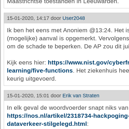
Maastrichtse toestanden in Leeuwarden.
15-01-2020, 14:17 door
User2048
Ik ben het eens met Anoniem @13:24. Het i
(mogelijke) aanval is opgemerkt. Vervolgen
om de schade te beperken. De AP zou dit ju
Kijk eens hier:
https://www.nist.gov/cyber
learning/five-functions
. Het ziekenhuis he
keurig uitgevoerd.
15-01-2020, 15:01 door
Erik van Straten
In elk geval de woordvoerder snapt niks van 
https://nos.nl/artikel/2318734-hackpogin
dataverkeer-stilgelegd.html
: