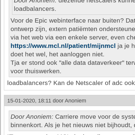
Door Anoniem:
diezelfde netscalers kunne
loadbalancers.
Voor de Epic webinterface naar buiten? Da
ontwerp zijn, extern patiëmten ondersteun
via het web via een enkele server, even ch
https://www.mcl.nl/patient/mijnmcl
ja je 
doet het wel, het aanloggen niet.
Tja er stond ook "alle data dataverkeer" ter
voor thuiswerken.
loadbalancers? Kan de Netscaler of adc ook
15-01-2020, 18:11 door
Anoniem
Door Anoniem:
Carriere move voor de sys
binnenkort. Als je het nieuws niet bijhoudt