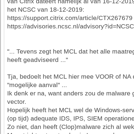
van Citrix dateert namelijk al van 16-12-201
het NCSC van 18-12-2019:
https://support.citrix.com/article/CTX267679
https://advisories.ncsc.nl/advisory?id=NCS
"... Tevens zegt het MCL dat het alle maatre
heeft geadviseerd ..."
Tja, bedoelt het MCL hier mee VOOR of NA
"mogelijke aanval" ...
Ik denk er na, want anders zou de malware
vector.
Hopelijk heeft het MCL wel de Windows-se
(op tijd) adequate IDS, IPS, SIEM operationee
Zo niet, dan heeft (Clop)malware zich al we