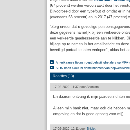
(67 procent) werden veroorzaakt door het vers
Bijvoorbeeld door een typefout of omdat er in 
(eveneens 63 procent) en in 2017 (47 procent) 
"Zorg ervoor dat u gevoelige persoonsgegevens 
deze gegevens namelijk bij een verkeerde ontvan
een verkeerde geadresseerde aan te klikken. D
bijlage op te nemen in het emailbericht en dez
beveiligd portaal te laten verlopen", aldus het
Amerikaanse fiscus roept belastingbetalers op MFA t
SIDN haalt 4400 .nl-domeinnamen van nepwebwinkels
Reacties (13)
17-02-2020, 11:37 door
Anoniem
En daarom ontvang ik mijn jaaroverzichten no
Alleen mijn bank niet, maar ook die hebben mij
omgeving en dat is goed genoeg voor mij).
17-02-2020, 12:11 door
Briolet