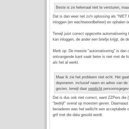
Beste is ze helemaal niet te versturen, maa
Dat is dan weer net zo'n oplossing als "NI
inloggen (en wachtwoordbeheer) en ophalen om
Terwijl juist correct opgezette automatiseri
kan inloggen, de ander een briefje krijgt, de d
Merk op: De meeste "automatisering" is dan o
ontvangende kant vaak beter is niet met de fo
als
het al werkt.
Maar ik zie het probleem niet echt. Het gaat
deponeren. inclusief naam en adres van de 
gezien, terwijl daar
verplicht
persoonsgegeve
Dat is dus ook niet correct, want ZZPers di
"bedrijf" overal op moesten geven. Daarnaast 
benaderen was het wellicht een acceptabele 
grif met die data gesold wordt.