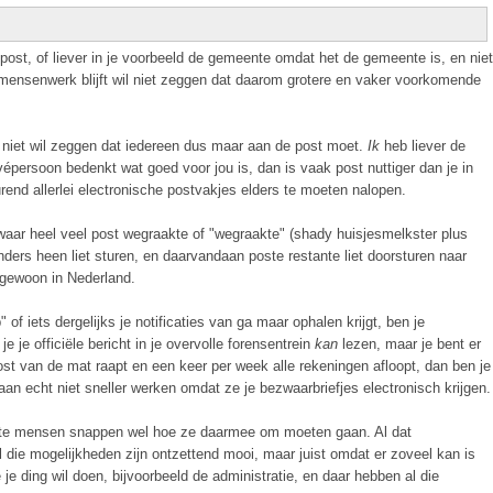
post, of liever in je voorbeeld de gemeente omdat het de gemeente is, en niet
mensenwerk blijft wil niet zeggen dat daarom grotere en vaker voorkomende
 niet wil zeggen dat iedereen dus maar aan de post moet.
Ik
heb liever de
ivépersoon bedenkt wat goed voor jou is, dan is vaak post nuttiger dan je in
rend allerlei electronische postvakjes elders te moeten nalopen.
 waar heel veel post wegraakte of "wegraakte" (shady huisjesmelkster plus
ders heen liet sturen, en daarvandaan poste restante liet doorsturen naar
 gewoon in Nederland.
 of iets dergelijks je notificaties van ga maar ophalen krijgt, ben je
 je officiële bericht in je overvolle forensentrein
kan
lezen, maar je bent er
ost van de mat raapt en een keer per week alle rekeningen afloopt, dan ben je
n echt niet sneller werken omdat ze je bezwaarbriefjes electronisch krijgen.
meeste mensen snappen wel hoe ze daarmee om moeten gaan. Al dat
l die mogelijkheden zijn ontzettend mooi, maar juist omdat er zoveel kan is
e je ding wil doen, bijvoorbeeld de administratie, en daar hebben al die