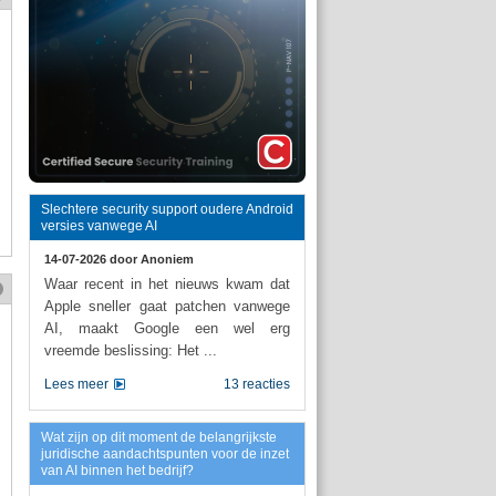
Slechtere security support oudere Android
versies vanwege AI
14-07-2026 door
Anoniem
Waar recent in het nieuws kwam dat
Apple sneller gaat patchen vanwege
AI, maakt Google een wel erg
vreemde beslissing: Het ...
Lees meer
13 reacties
Wat zijn op dit moment de belangrijkste
juridische aandachtspunten voor de inzet
van AI binnen het bedrijf?