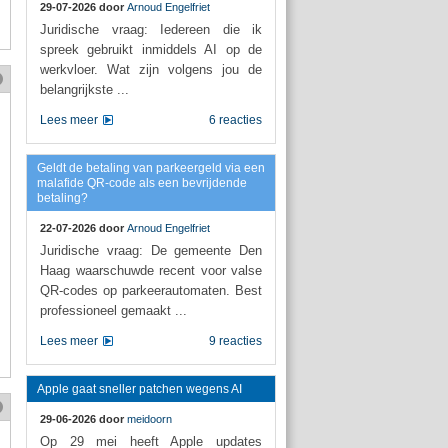
29-07-2026 door
Arnoud Engelfriet
Juridische vraag: Iedereen die ik
spreek gebruikt inmiddels AI op de
werkvloer. Wat zijn volgens jou de
belangrijkste ...
Lees meer
6 reacties
Geldt de betaling van parkeergeld via een
malafide QR-code als een bevrijdende
betaling?
22-07-2026 door
Arnoud Engelfriet
Juridische vraag: De gemeente Den
Haag waarschuwde recent voor valse
QR-codes op parkeerautomaten. Best
professioneel gemaakt ...
Lees meer
9 reacties
Apple gaat sneller patchen wegens AI
29-06-2026 door
meidoorn
Op 29 mei heeft Apple updates