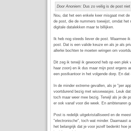
Door Anoniem:
Dus zo veilig is de post niet
Nou, dat het een enkele keer misgaat met de 
de post, die de nummers toewijst, omdat het 
digitale datalekken maar te billijken.
Ik heb nog steeds liever de post. Waarmee ik
post. Dat is een valide keuze en als je als pr
allerlei bochten te moeten wringen om voortdu
Dit zeg ik terwijl ik gewoond heb op een plek
haar zoon) en ik dus maar mijn post ergens an
een postkantoor in het volgende dorp. En dat
In de minder extreme gevallen, als je "per app"
voortdurend bezig met wissewasjes. Leuk dat je
toch maar weer mee bezig. Terwijl als je de p
er ook vanaf voor die week. En ambtenaren gaa
Post is redelijk uitgekristalliseerd en de 
"electronische", toch wat minder. Daarnaast a
het belangrijk dat je voor jezelf bedenkt hoe j