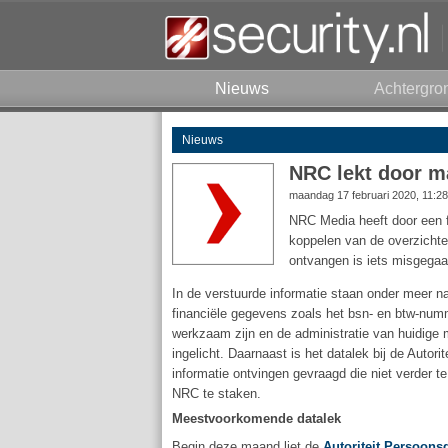
Nieuws
Achtergro
Nieuws
NRC lekt door ma
maandag 17 februari 2020, 11:2
NRC Media heeft door een f
koppelen van de overzichte
ontvangen is iets misgegaa
In de verstuurde informatie staan onder meer n
financiële gegevens zoals het bsn- en btw-numm
werkzaam zijn en de administratie van huidige
ingelicht. Daarnaast is het datalek bij de Auto
informatie ontvingen gevraagd die niet verder t
NRC te staken.
Meestvoorkomende datalek
Begin deze maand liet de
Autoriteit Persoon