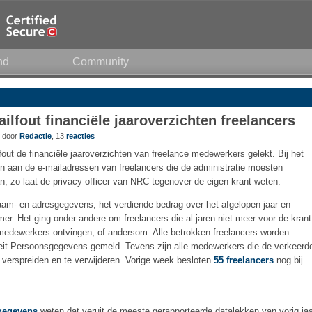
nd
Community
ilfout financiële jaaroverzichten freelancers
8 door
Redactie
, 13
reacties
out de financiële jaaroverzichten van freelance medewerkers gelekt. Bij het
n aan de e-mailadressen van freelancers die de administratie moesten
n, zo laat de privacy officer van NRC tegenover de eigen krant weten.
aam- en adresgegevens, het verdiende bedrag over het afgelopen jaar en
er. Het ging onder andere om freelancers die al jaren niet meer voor de krant
 medewerkers ontvingen, of andersom. Alle betrokken freelancers worden
riteit Persoonsgegevens gemeld. Tevens zijn alle medewerkers die de verkeerd
e verspreiden en te verwijderen. Vorige week besloten
55 freelancers
nog bij
sgegevens
weten dat veruit de meeste gerapporteerde datalekken van vorig ja