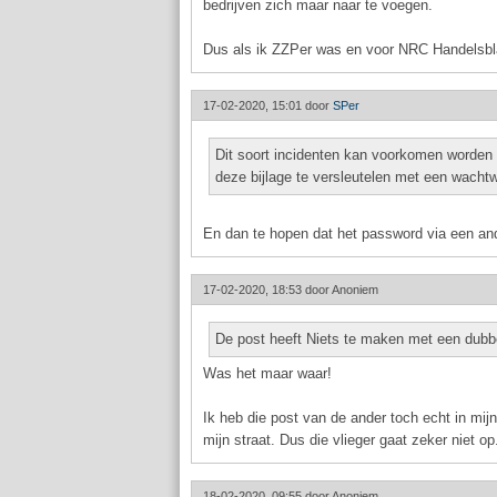
bedrijven zich maar naar te voegen.
Dus als ik ZZPer was en voor NRC Handelsbla
17-02-2020, 15:01 door
SPer
Dit soort incidenten kan voorkomen worden 
deze bijlage te versleutelen met een wacht
En dan te hopen dat het password via een and
17-02-2020, 18:53 door
Anoniem
De post heeft Niets te maken met een dubbe
Was het maar waar!
Ik heb die post van de ander toch echt in mi
mijn straat. Dus die vlieger gaat zeker niet op
18-02-2020, 09:55 door
Anoniem