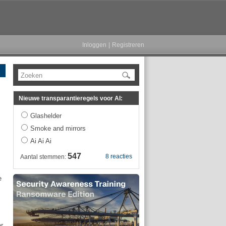
Inloggen
|
Registreren
Zoeken
Nieuwe transparantieregels voor AI:
Glashelder
Smoke and mirrors
Ai Ai Ai
547
8 reacties
Aantal stemmen:
e
ar