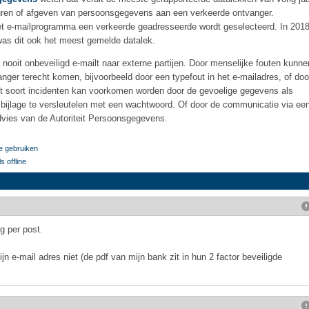
turen of afgeven van persoonsgegevens aan een verkeerde ontvanger.
het e-mailprogramma een verkeerde geadresseerde wordt geselecteerd. In 201
was dit ook het meest gemelde datalek.
nooit onbeveiligd e-mailt naar externe partijen. Door menselijke fouten kunne
ger terecht komen, bijvoorbeeld door een typefout in het e-mailadres, of doo
it soort incidenten kan voorkomen worden door de gevoelige gegevens als
e bijlage te versleutelen met een wachtwoord. Of door de communicatie via ee
 advies van de Autoriteit Persoonsgegevens.
e gebruiken
 offline
g per post.
n e-mail adres niet (de pdf van mijn bank zit in hun 2 factor beveiligde