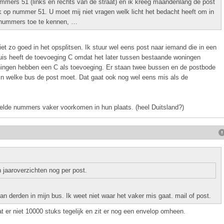
mmers 51 (links en rechts van de straat) en ik kreeg maandenlang de post
k op nummer 51. U moet mij niet vragen welk licht het bedacht heeft om in
e nummers toe te kennen, …
iet zo goed in het opsplitsen. Ik stuur wel eens post naar iemand die in een
uis heeft de toevoeging C omdat het later tussen bestaande woningen
ningen hebben een C als toevoeging. Er staan twee bussen en de postbode
in welke bus de post moet. Dat gaat ook nog wel eens mis als de
elde nummers vaker voorkomen in hun plaats. (heel Duitsland?)
jaaroverzichten nog per post.
an derden in mijn bus. Ik weet niet waar het vaker mis gaat. mail of post.
at er niet 10000 stuks tegelijk en zit er nog een envelop omheen.