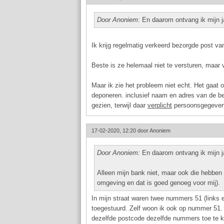
Door Anoniem:
En daarom ontvang ik mijn j
Ik krijg regelmatig verkeerd bezorgde post van
Beste is ze helemaal niet te versturen, maar 
Maar ik zie het probleem niet echt. Het gaat o
deponeren. inclusief naam en adres van de be
gezien, terwijl daar
verplicht
persoonsgegevens
17-02-2020, 12:20 door
Anoniem
Door Anoniem:
En daarom ontvang ik mijn j
Alleen mijn bank niet, maar ook die hebben m
omgeving en dat is goed genoeg voor mij).
In mijn straat waren twee nummers 51 (links 
toegestuurd. Zelf woon ik ook op nummer 51. 
dezelfde postcode dezelfde nummers toe te ke