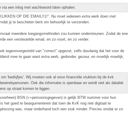
r via een inlog met wachtwoord laten ophalen.
ET KLIKKEN OP DIE EMAIL!!1!". Nu moet iedereen extra werk doen met
dat jij te bescheten bent om behoorlijk te verzenden.
ng triviaal meerdere toegangsmethoden zou kunnen ondersteunen. Zodat de ene
erde een versleutelde email, en zo voort, en zo verder.
ok tegenovergesteld van "correct" opgezet, zelfs dusdanig dat het voor de
lderol mee te gaan want extra werk, gedonder, gezeur, en moeilijk moeilijk,
 om 'bedrijfjes'. Wij moeten ook al onze financiële stukken bij de kvk
bewindspersonen. Ook die informatie is openbaar en wordt niet als datalek
ns op straat komen te liggen.
e (voorheen) BSN (==persoonsgegeven) is gelijk BTW nummer voor hun
is het goed te beargumenteren dat toen de KvK nog niet digitaal te
oplossing was, maar onderhand toch een stuk minder. Precies omdat er zo