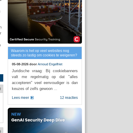
8
n
r
n
Waarom is het op veel websites nog
steeds zo lastig om cookies te weigeren?
05-08-2026 door
Arnoud Engelfriet
Juridische vraag: Bij cookiebanners
valt me regelmatig op dat "alles
accepteren" veel eenvoudiger is dan
keuzes of zelfs gewoon ...
Lees meer
12 reacties