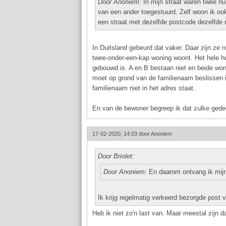
Door Anoniem:
In mijn straat waren twee nu
van een ander toegestuurd. Zelf woon ik oo
een straat met dezelfde postcode dezelfd
In Duitsland gebeurd dat vaker. Daar zijn ze n
twee-onder-een-kap woning woont. Het hele h
gebouwd is. A en B bestaan niet en beide wo
moet op grond van de familienaam beslissen 
familienaam niet in het adres staat.
En van de bewoner begreep ik dat zulke gede
17-02-2020, 14:03 door
Anoniem
Door Briolet:
Door Anoniem:
En daarom ontvang ik mijn 
Ik krijg regelmatig verkeerd bezorgde post v
Heb ik niet zo'n last van. Maar meestal zijn d