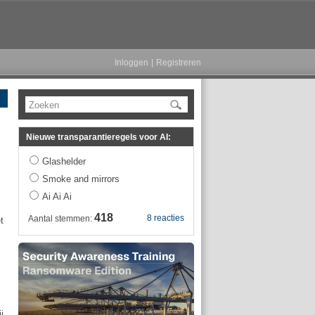
Inloggen
|
Registreren
Zoeken
Nieuwe transparantieregels voor AI:
Glashelder
Smoke and mirrors
Ai Ai Ai
418
8 reacties
Aantal stemmen:
t
j