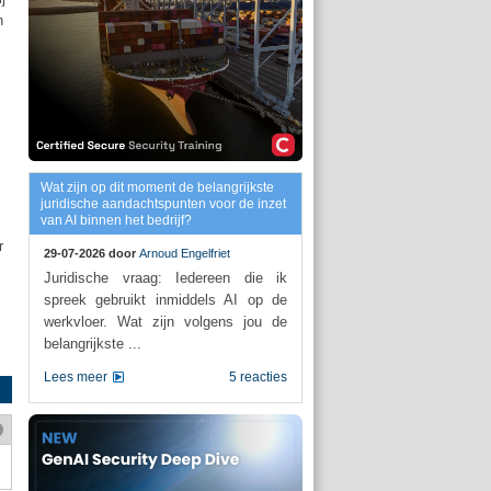
n
Wat zijn op dit moment de belangrijkste
juridische aandachtspunten voor de inzet
van AI binnen het bedrijf?
r
29-07-2026 door
Arnoud Engelfriet
Juridische vraag: Iedereen die ik
spreek gebruikt inmiddels AI op de
werkvloer. Wat zijn volgens jou de
belangrijkste ...
Lees meer
5 reacties