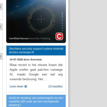
Slechtere security support oudere Android
versies vanwege AI
14-07-2026 door
Anoniem
Waar recent in het nieuws kwam dat
Apple sneller gaat patchen vanwege
AI, maakt Google een wel erg
vreemde beslissing: Het ...
Lees meer
13 reacties
Geldt de betaling van parkeergeld via een
malafide QR-code als een bevrijdende
betaling?