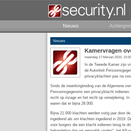
Nieuws
Achtergro
Nieuws
Kamervragen ove
maandag 17 februari 2020, 15:0
In de Tweede Kamer zijn vr
de Autoriteit Persoonsgeg
privacyklachten pas na ze
Sinds de inwerkingtreding van de Algemene ver
Persoonsgegevens een privacyklacht indienen. 
recht op inzage en het recht op verwijdering. I
waren dat er bijna 28.000.
Bijna 21.000 klachten werden vorig jaar door de
ingediend als om klachten ingediend in 2019. D
voor burgers die een klacht indienen terug te d
behandeling dan wij wenselijk vinden", liet AP-