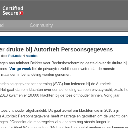
nd
Community
r drukte bij Autoriteit Persoonsgegevens
0 door
Redactie
, 4
reacties
agen aan minister Dekker voor Rechtsbescherming gesteld over de drukte bij
evens.
Vorige week
liet de privacytoezichthouder weten dat de meeste
s maanden in behandeling worden genomen.
ordening gegevensbescherming (AVG) kan iedereen bij de Autoriteit
Het gaat dan om klachten over een schending van een privacyrecht, zoals he
n 2018 kwamen er 10.000 klachten bij de toezichthouder binnen. Vorig jaar
 toezichthouder afgehandeld. Dit gaat zowel om klachten die in 2018 zijn
e Autoriteit Persoonsgegevens heeft maatregelen getroffen om de wachttijden
ringen. "Ondanks die maatregelen zijn klachten nog steeds langer in
voorzitter Aleid Wolfsen weten. "Met het huidige aantal medewerkers kunnen wi