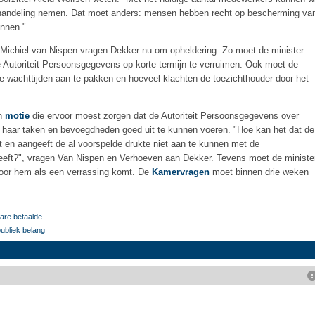
handeling nemen. Dat moet anders: mensen hebben recht op bescherming va
unnen."
ichiel van Nispen vragen Dekker nu om opheldering. Zo moet de minister
de Autoriteit Persoonsgegevens op korte termijn te verruimen. Ook moet de
de wachttijden aan te pakken en hoeveel klachten de toezichthouder door het
en
motie
die ervoor moest zorgen dat de Autoriteit Persoonsgegevens over
 haar taken en bevoegdheden goed uit te kunnen voeren. "Hoe kan het dat de
t en aangeeft de al voorspelde drukte niet aan te kunnen met de
g heeft?", vragen Van Nispen en Verhoeven aan Dekker. Tevens moet de ministe
 voor hem als een verrassing komt. De
Kamervragen
moet binnen drie weken
are betaalde
publiek belang