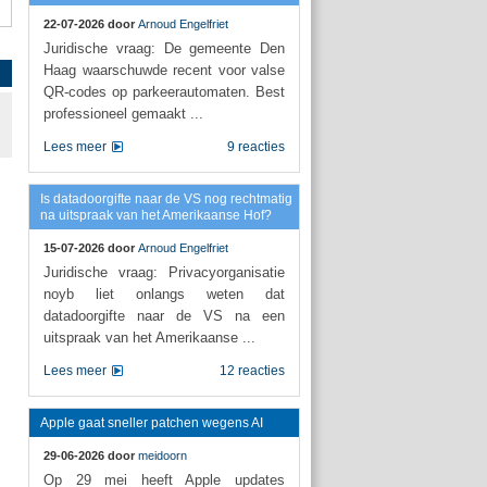
22-07-2026 door
Arnoud Engelfriet
Juridische vraag: De gemeente Den
Haag waarschuwde recent voor valse
QR-codes op parkeerautomaten. Best
professioneel gemaakt ...
Lees meer
9 reacties
Is datadoorgifte naar de VS nog rechtmatig
na uitspraak van het Amerikaanse Hof?
15-07-2026 door
Arnoud Engelfriet
Juridische vraag: Privacyorganisatie
noyb liet onlangs weten dat
datadoorgifte naar de VS na een
uitspraak van het Amerikaanse ...
Lees meer
12 reacties
Apple gaat sneller patchen wegens AI
29-06-2026 door
meidoorn
Op 29 mei heeft Apple updates