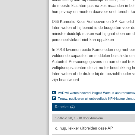
de meeste klachten pas na zes maanden in be
hun privacy en moeten daarvoor snel terecht k
D66-Kamerlid Kees Verhoeven en SP-Kamerlid M
laten weten of hij bereid is de budgetten voor 
minister duidelijk maken wat hij gaat doen om 
personeelstekort niet kan oppakken.
In 2018 kwamen beide Kamerleden nog met e
voldoende capaciteit en middelen beschikte om
Autoriteit Persoonsgegevens nu aan de bel trek
voltijdsequivalenten die zij nu ter beschikkin
laten weten of de drukte bij de toezichthouder
zijn beantwoord.
VVD wil weten hoeveel losgeld Wetsus aan ransomw
Trouw: publiceren uit onbeveiligde KPN-laptop dient 
Reacties (4)
17-02-2020, 15:10 door
Anoniem
o, hup, lekker uitbreiden deze AP.