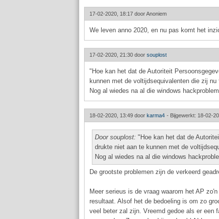
17-02-2020, 18:17 door
Anoniem
We leven anno 2020, en nu pas komt het inzi
17-02-2020, 21:30 door
souplost
"Hoe kan het dat de Autoriteit Persoonsgegeve
kunnen met de voltijdsequivalenten die zij nu 
Nog al wiedes na al die windows hackprobleme
18-02-2020, 13:49 door
karma4
-
Bijgewerkt: 18-02-20
Door souplost:
"Hoe kan het dat de Autorite
drukte niet aan te kunnen met de voltijdsequ
Nog al wiedes na al die windows hackproble
De grootste problemen zijn de verkeerd geadre
Meer serieus is de vraag waarom het AP zo'n a
resultaat. Alsof het de bedoeling is om zo gro
veel beter zal zijn. Vreemd gedoe als er een f