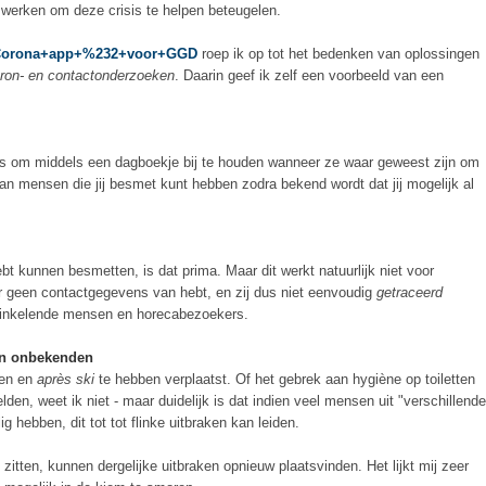
werken om deze crisis te helpen beteugelen.
82/Corona+app+%232+voor+GGD
roep ik op tot het bedenken van oplossingen
bron- en contactonderzoeken
. Daarin geef ik zelf een voorbeeld van een
rs om middels een dagboekje bij te houden wanneer ze waar geweest zijn om
van mensen die jij besmet kunt hebben zodra bekend wordt dat jij mogelijk al
bt kunnen besmetten, is dat prima. Maar dit werkt natuurlijk niet voor
er geen contactgegevens van hebt, en zij dus niet eenvoudig
getraceerd
 winkelende mensen en horecabezoekers.
an onbekenden
ten en
après ski
te hebben verplaatst. Of het gebrek aan hygiène op toiletten
lden, weet ik niet - maar duidelijk is dat indien veel mensen uit "verschillende
g hebben, dit tot tot flinke uitbraken kan leiden.
itten, kunnen dergelijke uitbraken opnieuw plaatsvinden. Het lijkt mij zeer