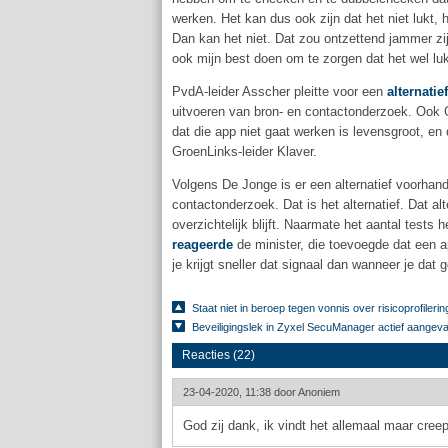
werken. Het kan dus ook zijn dat het niet lukt, h
Dan kan het niet. Dat zou ontzettend jammer zij
ook mijn best doen om te zorgen dat het wel luk
PvdA-leider Asscher pleitte voor een
alternatief
uitvoeren van bron- en contactonderzoek. Ook G
dat die app niet gaat werken is levensgroot, e
GroenLinks-leider Klaver.
Volgens De Jonge is er een alternatief voorhand
contactonderzoek. Dat is het alternatief. Dat alte
overzichtelijk blijft. Naarmate het aantal tests
reageerde
de minister, die toevoegde dat een a
je krijgt sneller dat signaal dan wanneer je da
Staat niet in beroep tegen vonnis over risicoprofile
Beveiligingslek in Zyxel SecuManager actief aangeva
Reacties (22)
23-04-2020, 11:38 door
Anoniem
God zij dank, ik vindt het allemaal maar cree