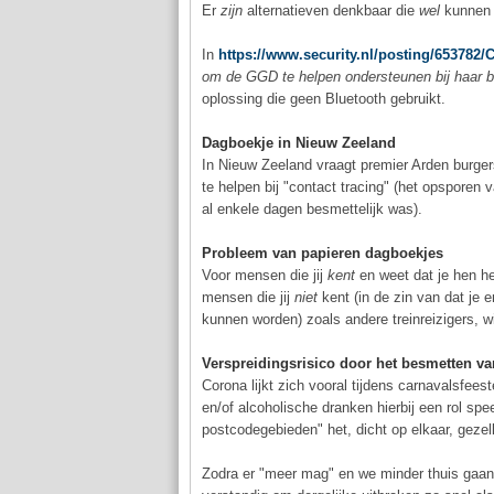
Er
zijn
alternatieven denkbaar die
wel
kunnen 
In
https://www.security.nl/posting/6537
om de GGD te helpen ondersteunen bij haar 
oplossing die geen Bluetooth gebruikt.
Dagboekje in Nieuw Zeeland
In Nieuw Zeeland vraagt premier Arden burge
te helpen bij "contact tracing" (het opsporen 
al enkele dagen besmettelijk was).
Probleem van papieren dagboekjes
Voor mensen die jij
kent
en weet dat je hen he
mensen die jij
niet
kent (in de zin van dat je 
kunnen worden) zoals andere treinreizigers,
Verspreidingsrisico door het besmetten v
Corona lijkt zich vooral tijdens carnavalsfees
en/of alcoholische dranken hierbij een rol spee
postcodegebieden" het, dicht op elkaar, gezelli
Zodra er "meer mag" en we minder thuis gaan z