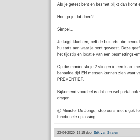
Als je getest bent en besmet blijkt dan komt e
Hoe ga je dat doen?
Simpel...
Je krijgt klachten, belt de huisarts, die beoor
huisarts aan waar je bent geweest. Deze geef
het tijdstip en locatie van een besmettings-e
Op die manier sla je 2 vliegen in een klap: m
bepaalde tijd EN mensen kunnen zien waar vee
PREVENTIEF.
Bijkomend voordeel is dat een webportal ook 
dragen.
@ Minister De Jonge, stop eens met u gek te l
functionele oplossing.
23-04-2020, 13:15 door
Erik van Straten