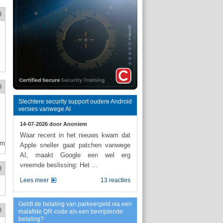
Slechtere security support oudere Android
versies vanwege AI
14-07-2026 door
Anoniem
Waar recent in het nieuws kwam dat
atform+%28GACT%29+is+een+wolf+in+schaapskleren
Apple sneller gaat patchen vanwege
AI, maakt Google een wel erg
vreemde beslissing: Het ...
Lees meer
13 reacties
Geldt de betaling van parkeergeld via een
malafide QR-code als een bevrijdende
betaling?