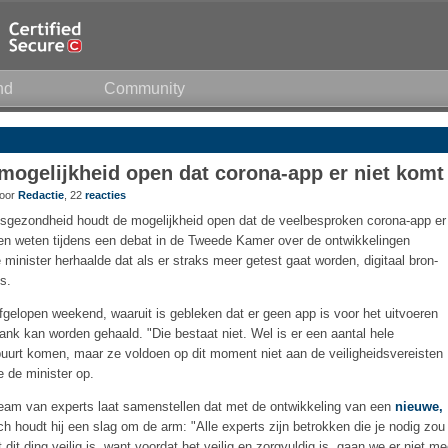
nd
Community
mogelijkheid open dat corona-app er niet komt
door
Redactie
, 22
reacties
sgezondheid houdt de mogelijkheid open dat de veelbesproken corona-app er
teren weten tijdens een debat in de Tweede Kamer over de ontwikkelingen
minister herhaalde dat als er straks meer getest gaat worden, digitaal bron-
s.
elopen weekend, waaruit is gebleken dat er geen app is voor het uitvoeren
ank kan worden gehaald. "Die bestaat niet. Wel is er een aantal hele
 buurt komen, maar ze voldoen op dit moment niet aan de veiligheidsvereisten
e de minister op.
n team van experts laat samenstellen dat met de ontwikkeling van een
nieuwe,
h houdt hij een slag om de arm: "Alle experts zijn betrokken die je nodig zou
t ding veilig is, want voordat het veilig en zorgvuldig is, gaan we er niet m