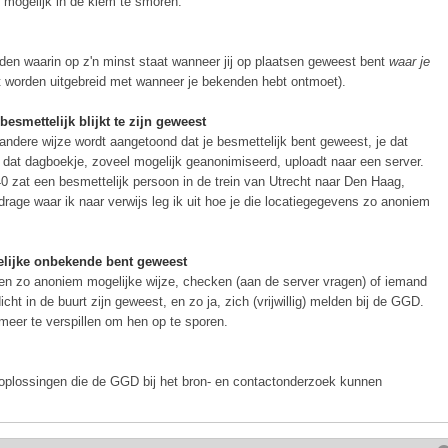
s mogelijk in de kiem te smoren.
den waarin op z'n minst staat wanneer jij op plaatsen geweest bent
waar je
it worden uitgebreid met wanneer je bekenden hebt ontmoet).
esmettelijk blijkt te zijn geweest
p andere wijze wordt aangetoond dat je besmettelijk bent geweest, je dat
dat dagboekje, zoveel mogelijk geanonimiseerd, uploadt naar een server.
40 zat een besmettelijk persoon in de trein van Utrecht naar Den Haag,
ijdrage waar ik naar verwijs leg ik uit hoe je die locatiegegevens zo anoniem
elijke onbekende bent geweest
en zo anoniem mogelijke wijze, checken (aan de server vragen) of iemand
cht in de buurt zijn geweest, en zo ja, zich (vrijwillig) melden bij de GGD.
eer te verspillen om hen op te sporen.
plossingen die de GGD bij het bron- en contactonderzoek kunnen