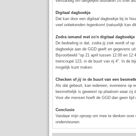
verstandig om dergelijke uitbraken zo snel al
Digitaal dagboekje
Dat kan door een
digitaal
dagboekje bij te hou
veel onbekenden tegenkomt
(natuurlijk kan d
Zodra iemand met zo'n digitaal dagboekje b
De bedoeling is dat, zodra jij ziek wordt of o
dagboekje aan de GGD geeft
en
gegevens uit 
Bijvoorbeeld "op 21 april tussen 12:00 en 12:
treincoupé 123, in de buurt van rij 4". In de b
mogelijk kunt maken.
Checken of
jij
in de buurt van een besmett
Als dat gebeurt, kan iedereen, eveneens op e
besmettelijk is geweest op plaatsen waar zij di
Voor
die
mensen hoeft de GGD dan geen tijd m
Conclusie
Vandaar mijn oproep om mee te denken over o
ondersteunen.