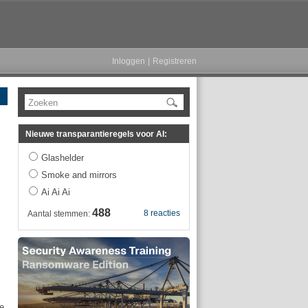
Inloggen
|
Registreren
Zoeken
Nieuwe transparantieregels voor AI:
Glashelder
Smoke and mirrors
Ai Ai Ai
488
8 reacties
Aantal stemmen:
ee