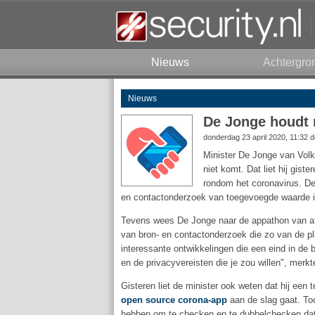
Nieuws
Achtergro
Nieuws
De Jonge houdt 
donderdag 23 april 2020, 11:32 
Minister De Jonge van Volk
niet komt. Dat liet hij gis
rondom het coronavirus. De 
en contactonderzoek van toegevoegde waarde i
Tevens wees De Jonge naar de appathon van afg
van bron- en contactonderzoek die zo van de pl
interessante ontwikkelingen die een eind in de
en de privacyvereisten die je zou willen", merkt
Gisteren liet de minister ook weten dat hij ee
open source corona-app
aan de slag gaat. Toc
hebben om te checken en te dubbelchecken dat di