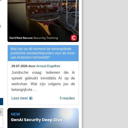
t
Wat zijn op dit moment de belangrijkste
juridische aandachtspunten voor de inzet
van AI binnen het bedrijf?
29-07-2026 door
Arnoud Engelfriet
Juridische vraag: Iedereen die ik
spreek gebruikt inmiddels AI op de
werkvloer. Wat zijn volgens jou de
belangrijkste ...
Lees meer
5 reacties