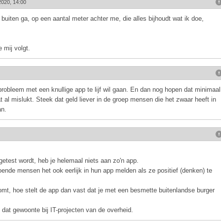
2020, 14:00
buiten ga, op een aantal meter achter me, die alles bijhoudt wat ik doe,
 mij volgt.
 probleem met een knullige app te lijf wil gaan. En dan nog hopen dat minimaal
at al mislukt. Steek dat geld liever in de groep mensen die het zwaar heeft in
an.
 getest wordt, heb je helemaal niets aan zo'n app.
nde mensen het ook eerlijk in hun app melden als ze positief (denken) te
omt, hoe stelt de app dan vast dat je met een besmette buitenlandse burger
 dat gewoonte bij IT-projecten van de overheid.