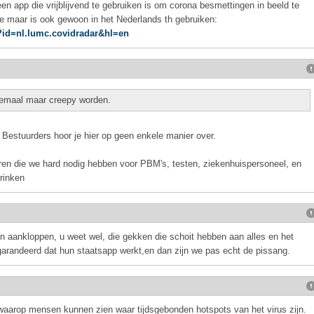
en app die vrijblijvend te gebruiken is om corona besmettingen in beeld te
re maar is ook gewoon in het Nederlands th gebruiken:
s?id=nl.lumc.covidradar&hl=en
llemaal maar creepy worden.
. Bestuurders hoor je hier op geen enkele manier over.
ren die we hard nodig hebben voor PBM's, testen, ziekenhuispersoneel, en
drinken
en aankloppen, u weet wel, die gekken die schoit hebben aan alles en het
garandeerd dat hun staatsapp werkt,en dan zijn we pas echt de pissang.
waarop mensen kunnen zien waar tijdsgebonden hotspots van het virus zijn.