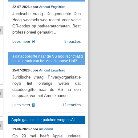
22-07-2026 door
Arnoud Engelfriet
Juridische vraag: De gemeente Den
Haag waarschuwde recent voor valse
QR-codes op parkeerautomaten. Best
professioneel gemaakt ...
Lees meer
9 reacties
Is datadoorgifte naar de VS nog rechtmatig
na uitspraak van het Amerikaanse Hof?
15-07-2026 door
Arnoud Engelfriet
Juridische vraag: Privacyorganisatie
noyb liet onlangs weten dat
datadoorgifte naar de VS na een
uitspraak van het Amerikaanse ...
Lees meer
12 reacties
Apple gaat sneller patchen wegens AI
29-06-2026 door
meidoorn
Op 29 mei heeft Apple updates