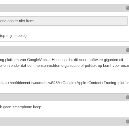
ona-app er niet komt
(op mijn mobiel).
ing platform van Google/Apple. Heel eng dat dit soort software giganten dit
rollen zonder dat een mensenrechten organisatie of politiek op komt voor onze
niversitair+hoofddocent+waarschuwt%3A+Google+Apple+Contact+Tracing+pl
 ik geen smartphone koop.