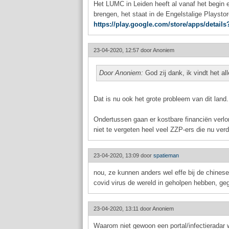
Het LUMC in Leiden heeft al vanaf het begin e
brengen, het staat in de Engelstalige Playsto
https://play.google.com/store/apps/detail
23-04-2020, 12:57 door
Anoniem
Door Anoniem:
God zij dank, ik vindt het a
Dat is nu ook het grote probleem van dit land
Ondertussen gaan er kostbare financiën verlo
niet te vergeten heel veel ZZP-ers die nu ver
23-04-2020, 13:09 door
spatieman
nou, ze kunnen anders wel effe bij de chines
covid virus de wereld in geholpen hebben, ge
23-04-2020, 13:11 door
Anoniem
Waarom niet gewoon een portal/infectieradar 