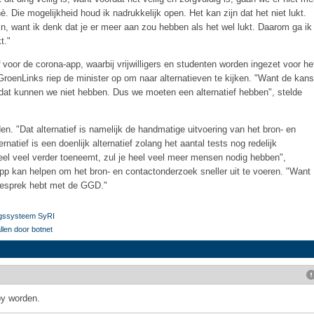
è. Die mogelijkheid houd ik nadrukkelijk open. Het kan zijn dat het niet lukt.
n, want ik denk dat je er meer aan zou hebben als het wel lukt. Daarom ga ik
t."
voor de corona-app, waarbij vrijwilligers en studenten worden ingezet voor he
roenLinks riep de minister op om naar alternatieven te kijken. "Want de kans
n dat kunnen we niet hebben. Dus we moeten een alternatief hebben", stelde
en. "Dat alternatief is namelijk de handmatige uitvoering van het bron- en
rnatief is een doenlijk alternatief zolang het aantal tests nog redelijk
 heel veel verder toeneemt, zul je heel veel meer mensen nodig hebben",
pp kan helpen om het bron- en contactonderzoek sneller uit te voeren. "Want
t gesprek hebt met de GGD."
ringssysteem SyRI
llen door botnet
py worden.