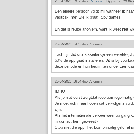
23-04-2020, 13:59 door
De baard
-
Bijgewerkt: 23-04-
Een andere persoon volgt mij wanneer ik naar 
vastpak, met wie ik praat. Spy games.
En dat is reuze anoniem, want ik weet niet wie
23-04-2020, 14:43 door
Anoniem
Toch fijn dat ons kikkerlandje een wereldwijd
60% de app gaat installeren. Dit is bij voorba
deze periode en hun bedrijf ten onder zien ga
23-04-2020, 16:54 door
Anoniem
IMHO
Als je niet eerst zorgtdat iedereen regelmatig
Je moet ook maar hopen dat vervolgens voldoe
zijn.
Als het internationale verkeer weer op gang k
in contact bent geweest?
Stop met die app. Het kost onnodig geld, al is