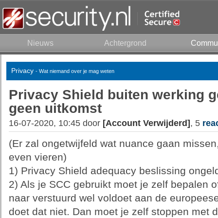
Nieuws
Achtergrond
Commun
Privacy
- Wat niemand over je mag weten
Privacy Shield buiten werking 
geen uitkomst
16-07-2020, 10:45 door
[Account Verwijderd]
, 5
rea
(Er zal ongetwijfeld wat nuance gaan missen
even vieren)
1) Privacy Shield adequacy beslissing ongeld
2) Als je SCC gebruikt moet je zelf bepalen 
naar verstuurd wel voldoet aan de europees
doet dat niet. Dan moet je zelf stoppen met 