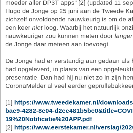
moeder aller DP3T apps" [2] (updated 11 sep
Hugo de Jonge op 25 juni aan de Tweede Kam
zichzelf onvoldoende nauwkeurig is om de af
een keer
niet
loog. Waarbij het natuurlijk onzi
nauwkeuriger zou kunnen meten door
langer
de Jonge daar meteen aan toevoegt.
De Jonge had er verstandig aan gedaan als hi
had opgeleverd, in plaats van een opgeleukt
presentatie. Dan had hij nu niet zo in zijn h
CoronaMelder al veel eerder geprullebakkee
[1]
https://www.tweedekamer.nl/download
bae9-4282-8e04-d2ee481b5bc0&title=COVI
19%20Notificatie%20APP.pdf
[2]
https://www.eerstekamer.nl/verslag/20