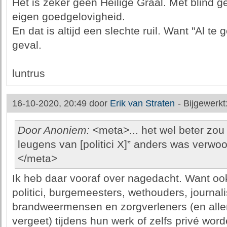
Het is zeker geen Heilige Graal. Met blind gel
eigen goedgelovigheid.
En dat is altijd een slechte ruil. Want "Al te 
geval.
luntrus
16-10-2020, 20:49 door
Erik van Straten
-
Bijgewerkt
Door Anoniem:
<meta>... het wel beter zou z
leugens van [politici X]” anders was verwoo
</meta>
Ik heb daar vooraf over nagedacht. Want ook 
politici, burgemeesters, wethouders, journal
brandweermensen en zorgverleners (en allen 
vergeet) tijdens hun werk of zelfs privé word