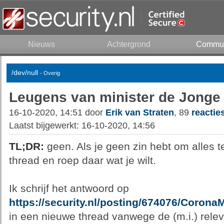
Nieuws
Achtergrond
Commun
/dev/null
- Overig
Leugens van minister de Jonge
16-10-2020, 14:51 door
Erik van Straten
, 89
reactie
Laatst bijgewerkt: 16-10-2020, 14:56
TL;DR:
geen. Als je geen zin hebt om alles t
thread en roep daar wat je wilt.
Ik schrijf het antwoord op
https://security.nl/posting/674076/Cor
in een nieuwe thread vanwege de (m.i.) relev