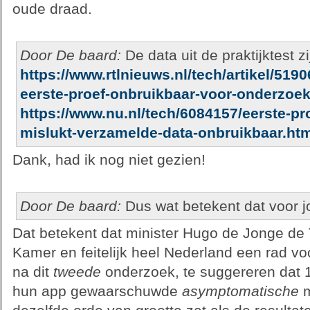
oude draad.
Door De baard:
De data uit de praktijktest z
https://www.rtlnieuws.nl/tech/artikel/51
eerste-proef-onbruikbaar-voor-onderzoe
https://www.nu.nl/tech/6084157/eerste-pro
mislukt-verzamelde-data-onbruikbaar.htm
Dank, had ik nog niet gezien!
Door De baard:
Dus wat betekent dat voor j
Dat betekent dat minister Hugo de Jonge de
Kamer en feitelijk heel Nederland een rad vo
na dit
tweede
onderzoek, te suggereren dat 
hun app gewaarschuwde
asymptomatische
m