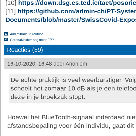
[10]
https://down.dsg.cs.tcd.ie/tact/posorie
[11]
https://github.com/admin-ch/PT-Syste
Documents/blob/master/SwissCovid-Expo
Add mitrailleur Youtube
CoronaMelder: nog meer FP?
Reacties (89)
16-10-2020, 16:48 door
Anoniem
De echte praktijk is veel weerbarstiger. Vol
scheelt het zomaar 10 dB als je een telefoon
deze in je broekzak stopt.
Hoewel het BlueTooth-signaal inderdaad nie
afstandsbepaling voor één individu, gaat dit