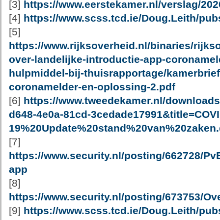
[3]
https://www.eerstekamer.nl/verslag/20
[4]
https://www.scss.tcd.ie/Doug.Leith/pub
[5]
https://www.rijksoverheid.nl/binaries/rij
over-landelijke-introductie-app-coronamel
hulpmiddel-bij-thuisrapportage/kamerbrief-
coronamelder-en-oplossing-2.pdf
[6]
https://www.tweedekamer.nl/download
d648-4e0a-81cd-3cedade17991&title=COVI
19%20Update%20stand%20van%20zaken.
[7]
https://www.security.nl/posting/662728/P
app
[8]
https://www.security.nl/posting/673753
[9]
https://www.scss.tcd.ie/Doug.Leith/pub