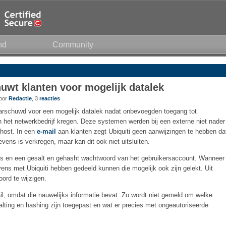
nd
Community
uwt klanten voor mogelijk datalek
door
Redactie
, 3
reacties
aarschuwd voor een mogelijk datalek nadat onbevoegden toegang tot
 het netwerkbedrijf kregen. Deze systemen werden bij een externe niet nader
host. In een
e-mail
aan klanten zegt Ubiquiti geen aanwijzingen te hebben da
ens is verkregen, maar kan dit ook niet uitsluiten.
res en een gesalt en gehasht wachtwoord van het gebruikersaccount. Wanneer
ns met Ubiquiti hebben gedeeld kunnen die mogelijk ook zijn gelekt. Uit
ord te wijzigen.
l, omdat die nauwelijks informatie bevat. Zo wordt niet gemeld om welke
lting en hashing zijn toegepast en wat er precies met ongeautoriseerde