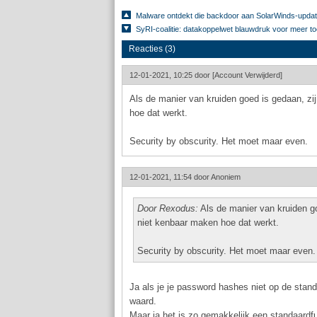
Malware ontdekt die backdoor aan SolarWinds-upda
SyRI-coalitie: datakoppelwet blauwdruk voor meer to
Reacties (3)
12-01-2021, 10:25 door
[Account Verwijderd]
Als de manier van kruiden goed is gedaan, zi
hoe dat werkt.
Security by obscurity. Het moet maar even.
12-01-2021, 11:54 door
Anoniem
Door Rexodus:
Als de manier van kruiden go
niet kenbaar maken hoe dat werkt.
Security by obscurity. Het moet maar even.
Ja als je je password hashes niet op de stan
waard.
Maar ja het is zo gemakkelijk een standaardf