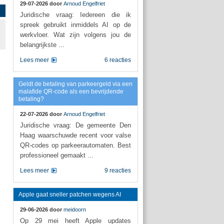
29-07-2026 door
Arnoud Engelfriet
Juridische vraag: Iedereen die ik
spreek gebruikt inmiddels AI op de
werkvloer. Wat zijn volgens jou de
belangrijkste ...
Lees meer
6 reacties
Geldt de betaling van parkeergeld via een
malafide QR-code als een bevrijdende
betaling?
22-07-2026 door
Arnoud Engelfriet
Juridische vraag: De gemeente Den
Haag waarschuwde recent voor valse
QR-codes op parkeerautomaten. Best
professioneel gemaakt ...
Lees meer
9 reacties
Apple gaat sneller patchen wegens AI
29-06-2026 door
meidoorn
Op 29 mei heeft Apple updates