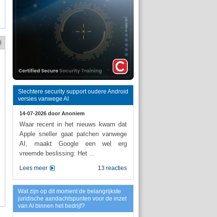
Slechtere security support oudere Android
versies vanwege AI
14-07-2026 door
Anoniem
Waar recent in het nieuws kwam dat
Apple sneller gaat patchen vanwege
AI, maakt Google een wel erg
vreemde beslissing: Het ...
Lees meer
13 reacties
Wat zijn op dit moment de belangrijkste
juridische aandachtspunten voor de inzet
van AI binnen het bedrijf?