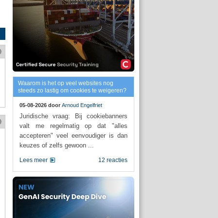
Waarom is het op veel websites nog
steeds zo lastig om cookies te weigeren?
05-08-2026 door
Arnoud Engelfriet
Juridische vraag: Bij cookiebanners
valt me regelmatig op dat "alles
accepteren" veel eenvoudiger is dan
keuzes of zelfs gewoon ...
Lees meer
12 reacties