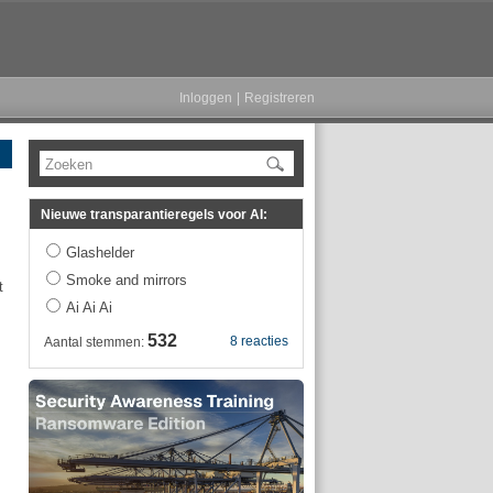
Inloggen
|
Registreren
Zoeken
Nieuwe transparantieregels voor AI:
Glashelder
Smoke and mirrors
t
Ai Ai Ai
532
8 reacties
Aantal stemmen: