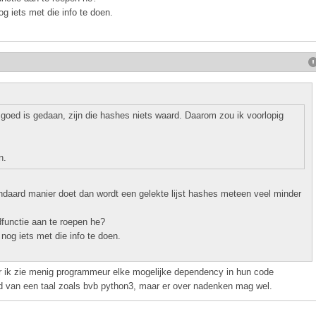
g iets met die info te doen.
goed is gedaan, zijn die hashes niets waard. Daarom zou ik voorlopig
n.
andaard manier doet dan wordt een gelekte lijst hashes meteen veel minder
dfunctie aan te roepen he?
nog iets met die info te doen.
r ik zie menig programmeur elke mogelijke dependency in hun code
ard van een taal zoals bvb python3, maar er over nadenken mag wel.