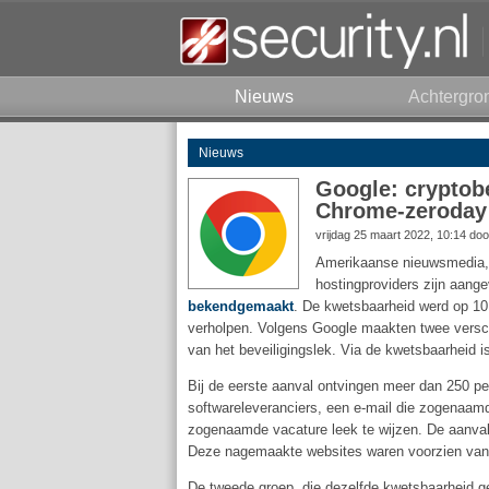
Nieuws
Achtergro
Nieuws
Google: cryptobe
Chrome-zeroday
vrijdag 25 maart 2022, 10:14 do
Amerikaanse nieuwsmedia, d
hostingproviders zijn aang
bekendgemaakt
. De kwetsbaarheid werd op 10 
verholpen. Volgens Google maakten twee versch
van het beveiligingslek. Via de kwetsbaarheid i
Bij de eerste aanval ontvingen meer dan 250 p
softwareleveranciers, een e-mail die zogenaamd
zogenaamde vacature leek te wijzen. De aanvall
Deze nagemaakte websites waren voorzien van e
De tweede groep, die dezelfde kwetsbaarheid geb