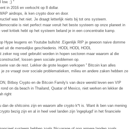
low. ;) ''
ent in 2016 en verkocht op 8 dollar.
AP airdrops, ik ken crypto door en door.
tief was het niet. Je draagt letterlijk niets bij tot ons systeem.
mocratie is niet perfect maar veruit het beste systeem op onze planeet in
e veel kritiek hebt op het systeem beland je in een concentratie kamp.
 op Hype leugens en Youtube bullshit .Eigenlijk RIP je gewoon naive domme
tbel uit de menselijke geschiedenis. HODL HODL HODL
t zeker nog veel gebruikt worden in hopen sectoren maar waarom al die
constructief, lossen geen sociale problemen op.
erie van de rest. Lekker de grote leugen verkopen '' Bitcoin kan alles
als je ze vraagt over sociale problematieken, milieu en andere zaken hebben ze
N, Bitboy Crypto en de Bitcoin Family's van deze wereld leven een VIP
ld rond on da beach in Thailand, Quatar of Mexico, niet werken en lekker de
ah right
ou dan de shitcoins zijn en waarom alle crypto k*t is. Want ik ben van mening
rypto bezig zijn en al in heel veel landen zijn 'ingeplugd' in het financiele
 financieel systeem hebben zoals Nicuarage of nog armere landen zoals