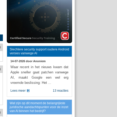
Slechtere security support oudere Android
versies vanwege AI
14-07-2026 door
Anoniem
Waar recent in het nieuws kwam dat
Apple sneller gaat patchen vanwege
AI, maakt Google een wel erg
vreemde beslissing: Het ...
Lees meer
13 reacties
Wat zijn op dit moment de belangrijkste
juridische aandachtspunten voor de inzet
van AI binnen het bedrijf?