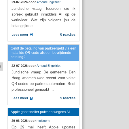
29-07-2026 door
Arnoud Engelfriet
Juridische vraag: Iedereen die ik
spreek gebruikt inmiddels AI op de
werkvloer. Wat zijn volgens jou de
belangrijkste ...
Lees meer
6 reacties
Geldt de betaling van parkeergeld via een
malafide QR-code als een bevrijdende
betaling?
22-07-2026 door
Arnoud Engelfriet
Juridische vraag: De gemeente Den
Haag waarschuwde recent voor valse
QR-codes op parkeerautomaten. Best
professioneel gemaakt ...
Lees meer
9 reacties
Apple gaat sneller patchen wegens AI
29-06-2026 door
meidoorn
Op 29 mei heeft Apple updates