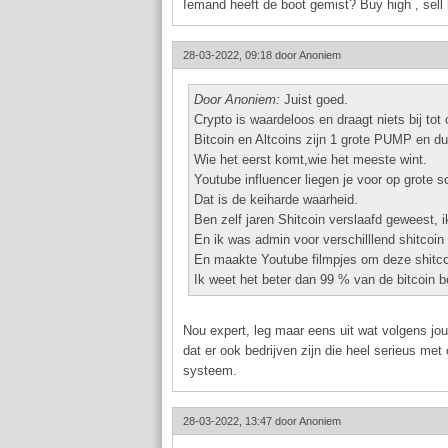
Iemand heeft de boot gemist? Buy high , sell l
28-03-2022, 09:18 door
Anoniem
Door Anoniem:
Juist goed.
Crypto is waardeloos en draagt niets bij to
Bitcoin en Altcoins zijn 1 grote PUMP en 
Wie het eerst komt,wie het meeste wint.
Youtube influencer liegen je voor op grote 
Dat is de keiharde waarheid.
Ben zelf jaren Shitcoin verslaafd geweest, 
En ik was admin voor verschilllend shitcoin
En maakte Youtube filmpjes om deze shitco
Ik weet het beter dan 99 % van de bitcoin b
Nou expert, leg maar eens uit wat volgens jou
dat er ook bedrijven zijn die heel serieus met c
systeem.
28-03-2022, 13:47 door
Anoniem