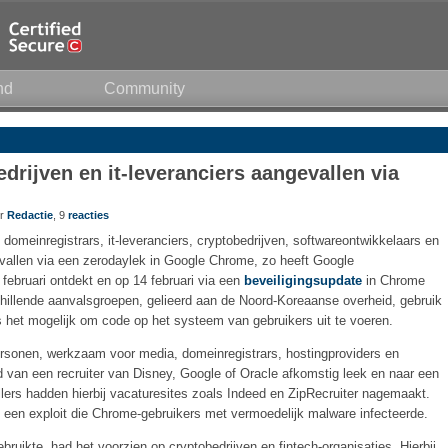
nd
Community
drijven en it-leveranciers aangevallen via
or
Redactie
, 9
reacties
omeinregistrars, it-leveranciers, cryptobedrijven, softwareontwikkelaars en
evallen via een zerodaylek in Google Chrome, zo heeft Google
februari ontdekt en op 14 februari via een
beveiligingsupdate
in Chrome
illende aanvalsgroepen, gelieerd aan de Noord-Koreaanse overheid, gebruik
s het mogelijk om code op het systeem van gebruikers uit te voeren.
ersonen, werkzaam voor media, domeinregistrars, hostingproviders en
 van een recruiter van Disney, Google of Oracle afkomstig leek en naar een
ers hadden hierbij vacaturesites zoals Indeed en ZipRecruiter nagemaakt.
en exploit die Chrome-gebruikers met vermoedelijk malware infecteerde.
ruikte, had het voorzien op cryptobedrijven en fintech-organisaties. Hierbij