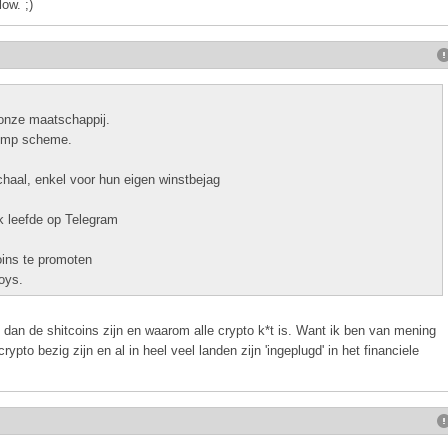
ow. ;)
t onze maatschappij.
dump scheme.
schaal, enkel voor hun eigen winstbejag
ik leefde op Telegram
ins te promoten
oys.
 dan de shitcoins zijn en waarom alle crypto k*t is. Want ik ben van mening
rypto bezig zijn en al in heel veel landen zijn 'ingeplugd' in het financiele