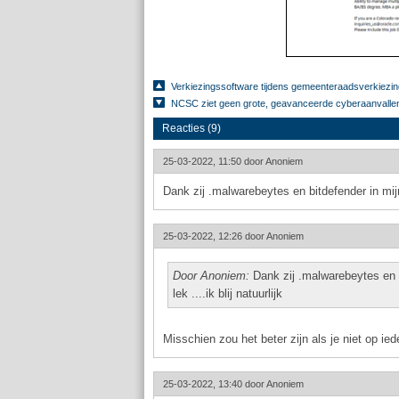
Verkiezingssoftware tijdens gemeenteraadsverkiezin
NCSC ziet geen grote, geavanceerde cyberaanvalle
Reacties (9)
25-03-2022, 11:50 door
Anoniem
Dank zij .malwarebeytes en bitdefender in mij
25-03-2022, 12:26 door
Anoniem
Door Anoniem:
Dank zij .malwarebeytes en 
lek ....ik blij natuurlijk
Misschien zou het beter zijn als je niet op iede
25-03-2022, 13:40 door
Anoniem