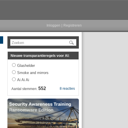
Inloggen
|
Registreren
Zoeken
Nieuwe transparantieregels voor AI:
Glashelder
Smoke and mirrors
Ai Ai Ai
552
8 reacties
Aantal stemmen: