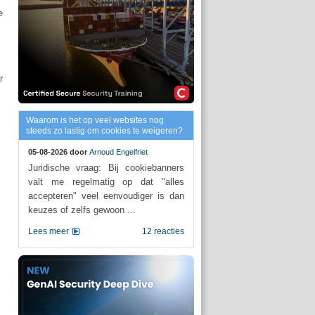
e
r
Waarom is het op veel websites nog
steeds zo lastig om cookies te weigeren?
05-08-2026 door
Arnoud Engelfriet
Juridische vraag: Bij cookiebanners
valt me regelmatig op dat "alles
accepteren" veel eenvoudiger is dan
keuzes of zelfs gewoon ...
Lees meer
12 reacties