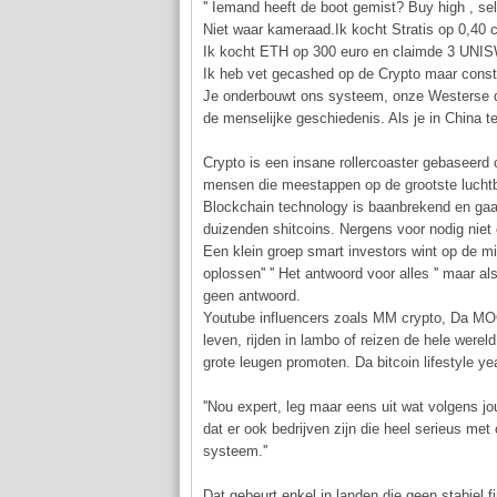
'' Iemand heeft de boot gemist? Buy high , sell 
Niet waar kameraad.Ik kocht Stratis op 0,40 c
Ik kocht ETH op 300 euro en claimde 3 UNISW
Ik heb vet gecashed op de Crypto maar construc
Je onderbouwt ons systeem, onze Westerse de
de menselijke geschiedenis. Als je in China t
Crypto is een insane rollercoaster gebaseerd
mensen die meestappen op de grootste luch
Blockchain technology is baanbrekend en gaa
duizenden shitcoins. Nergens voor nodig niet 
Een klein groep smart investors wint op de mis
oplossen'' '' Het antwoord voor alles '' maar 
geen antwoord.
Youtube influencers zoals MM crypto, Da MOO
leven, rijden in lambo of reizen de hele were
grote leugen promoten. Da bitcoin lifestyle ye
''Nou expert, leg maar eens uit wat volgens j
dat er ook bedrijven zijn die heel serieus met c
systeem.''
Dat gebeurt enkel in landen die geen stabiel