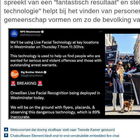
spreekt van een "fantastisch resultaat" en ste
technologie" helpt bij het vinden van persone
gemeenschap vormen om zo de bevolking va
Wetsvoorstel dat doxing strafbaar stelt naar Tweede Kamer gestuurd
Chatsoftware Element biedt end-to-end versleutelde embedded live chat