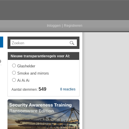
Inloggen
|
Registreren
Zoeken
Nieuwe transparantieregels voor AI:
Glashelder
Smoke and mirrors
Ai Ai Ai
549
8 reacties
Aantal stemmen: