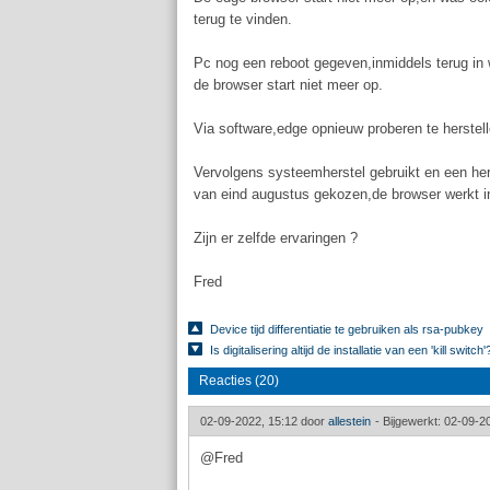
terug te vinden.
Pc nog een reboot gegeven,inmiddels terug in
de browser start niet meer op.
Via software,edge opnieuw proberen te herstel
Vervolgens systeemherstel gebruikt en een her
van eind augustus gekozen,de browser werkt i
Zijn er zelfde ervaringen ?
Fred
Device tijd differentiatie te gebruiken als rsa-pubkey
Is digitalisering altijd de installatie van een 'kill switch'
Reacties (20)
02-09-2022, 15:12 door
allestein
-
Bijgewerkt: 02-09-2
@Fred