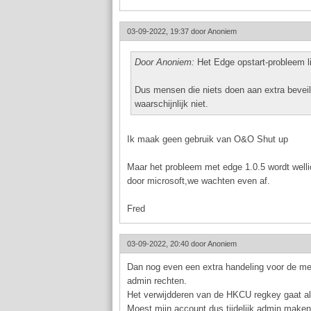
03-09-2022, 19:37 door
Anoniem
Door Anoniem:
Het Edge opstart-probleem li
Dus mensen die niets doen aan extra beveil
waarschijnlijk niet.
Ik maak geen gebruik van O&O Shut up
Maar het probleem met edge 1.0.5 wordt welli
door microsoft,we wachten even af.
Fred
03-09-2022, 20:40 door
Anoniem
Dan nog even een extra handeling voor de men
admin rechten.
Het verwijdderen van de HKCU regkey gaat all
Moest mijn account dus tijdelijk admin maken