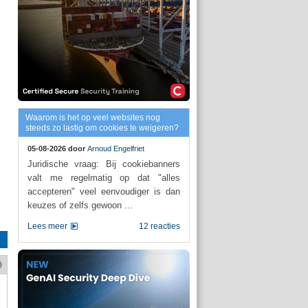
Waarom is het op veel websites nog
steeds zo lastig om cookies te weigeren?
05-08-2026 door
Arnoud Engelfriet
Juridische vraag: Bij cookiebanners
valt me regelmatig op dat "alles
accepteren" veel eenvoudiger is dan
keuzes of zelfs gewoon ...
Lees meer
12 reacties