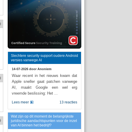
Slechtere security support oudere Android
versies vanwege AI
14-07-2026 door
Anoniem
Waar recent in het nieuws kwam dat
Apple sneller gaat patchen vanwege
AI, maakt Google een wel erg
vreemde beslissing: Het ...
Lees meer
13 reacties
Wat zijn op dit moment de belangrijkste
juridische aandachtspunten voor de inzet
van AI binnen het bedrijf?