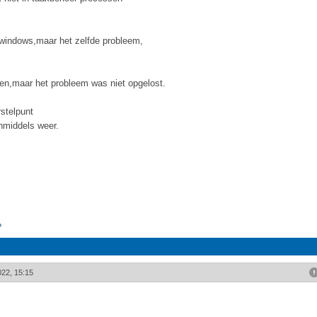
 windows,maar het zelfde probleem,
len,maar het probleem was niet opgelost.
stelpunt
nmiddels weer.
?
022, 15:15