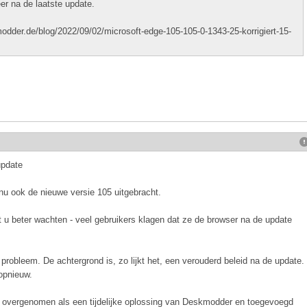
r na de laatste update.
odder.de/blog/2022/09/02/microsoft-edge-105-105-0-1343-25-korrigiert-15-
update
nu ook de nieuwe versie 105 uitgebracht.
t u beter wachten - veel gebruikers klagen dat ze de browser na de update
it probleem. De achtergrond is, zo lijkt het, een verouderd beleid na de update.
 opnieuw.
we overgenomen als een tijdelijke oplossing van Deskmodder en toegevoegd