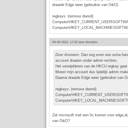
draaide Edge weer (gebruiker van O&O)
regkeys: (remove dword)
Computer\HKEY_CURRENT_USER\SOFTWARE\Po
Computer\HKEY_LOCAL_MACHINE\SOFTWARE\P
04-09-2022, 17:02 door
Anoniem
Door Anoniem:
Dan nog even een extra hande
account draaien onder admin rechten.
Het verwijdderen van de HKCU regkey gaat a
Moest mijn account dus tijdelijk admin mak
Daarna draaide Edge weer (gebruiker van 
regkeys: (remove dword)
Computer\HKEY_CURRENT_USER\SOFTWARE\
Computer\HKEY_LOCAL_MACHINE\SOFTWARE
Zal microsoft met een fix komen voor edge,d
van O&O?