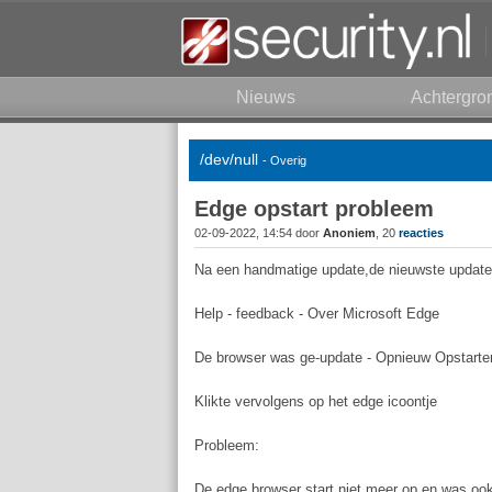
Nieuws
Achtergro
/dev/null
- Overig
Edge opstart probleem
02-09-2022, 14:54 door
Anoniem
, 20
reacties
Na een handmatige update,de nieuwste update 
Help - feedback - Over Microsoft Edge
De browser was ge-update - Opnieuw Opstarten
Klikte vervolgens op het edge icoontje
Probleem:
De edge browser start niet meer op,en was ook