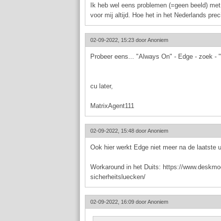
Ik heb wel eens problemen (=geen beeld) met 
voor mij altijd. Hoe het in het Nederlands pre
02-09-2022, 15:23 door
Anoniem
Probeer eens... "Always On" - Edge - zoek - "
cu later,
MatrixAgent111
02-09-2022, 15:48 door
Anoniem
Ook hier werkt Edge niet meer na de laatste 
Workaround in het Duits: https://www.deskmod
sicherheitsluecken/
02-09-2022, 16:09 door
Anoniem