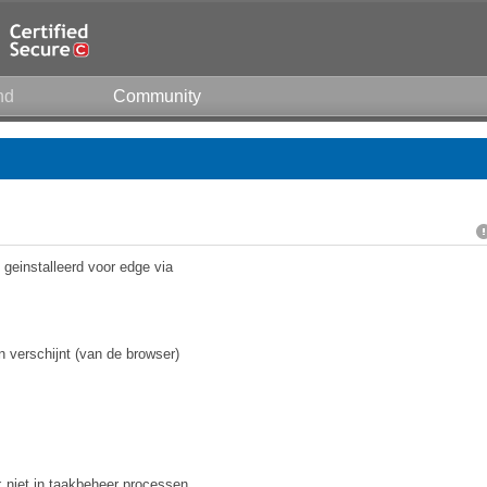
nd
Community
geinstalleerd voor edge via
 verschijnt (van de browser)
 niet in taakbeheer processen