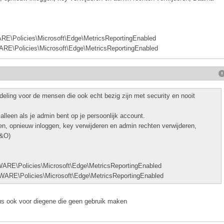
licies\Microsoft\Edge\MetricsReportingEnabled
olicies\Microsoft\Edge\MetricsReportingEnabled
ling voor de mensen die ook echt bezig zijn met security en nooit
lleen als je admin bent op je persoonlijk account.
en, opnieuw inloggen, key verwijderen en admin rechten verwijderen,
O&O)
Policies\Microsoft\Edge\MetricsReportingEnabled
\Policies\Microsoft\Edge\MetricsReportingEnabled
us ook voor diegene die geen gebruik maken