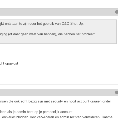
jkt ontstaan te zijn door het gebruik van O&O Shut-Up.
iging (of daar geen weet van hebben), die hebben het probleem
cht opgelost
sen die ook echt bezig zijn met security en nooit account draaien onder
een als je admin bent op je persoonlijk account.
, opnieuw inloggen, key verwijderen en admin rechten verwijderen, Daarna