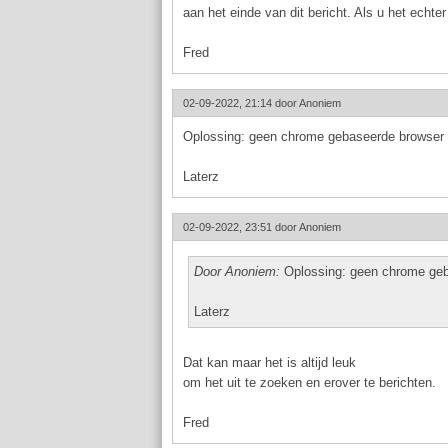
aan het einde van dit bericht. Als u het echte
Fred
02-09-2022, 21:14 door
Anoniem
Oplossing: geen chrome gebaseerde browser 
Laterz
02-09-2022, 23:51 door
Anoniem
Door Anoniem:
Oplossing: geen chrome geb
Laterz
Dat kan maar het is altijd leuk
om het uit te zoeken en erover te berichten.
Fred