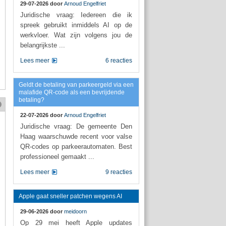
29-07-2026 door
Arnoud Engelfriet
Juridische vraag: Iedereen die ik
spreek gebruikt inmiddels AI op de
werkvloer. Wat zijn volgens jou de
belangrijkste ...
Lees meer
6 reacties
Geldt de betaling van parkeergeld via een
malafide QR-code als een bevrijdende
betaling?
22-07-2026 door
Arnoud Engelfriet
Juridische vraag: De gemeente Den
Haag waarschuwde recent voor valse
QR-codes op parkeerautomaten. Best
professioneel gemaakt ...
Lees meer
9 reacties
Apple gaat sneller patchen wegens AI
29-06-2026 door
meidoorn
Op 29 mei heeft Apple updates