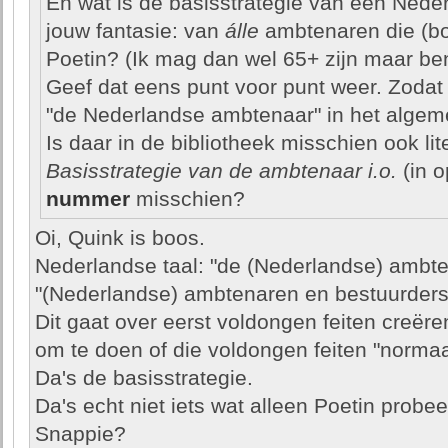
En wat is de basisstrategie van een Nede
jouw fantasie: van
álle
ambtenaren die (bo
Poetin? (Ik mag dan wel 65+ zijn maar ben
Geef dat eens punt voor punt weer. Zodat 
"de Nederlandse ambtenaar" in het algem
Is daar in de bibliotheek misschien ook lit
Basisstrategie van de ambtenaar i.o.
(in o
nummer
misschien?
Oi, Quink is boos.
Nederlandse taal: "de (Nederlandse) ambte
"(Nederlandse) ambtenaren en bestuurder
Dit gaat over eerst voldongen feiten creër
om te doen of die voldongen feiten "normaal"
Da's de basisstrategie.
Da's echt niet iets wat alleen Poetin probee
Snappie?