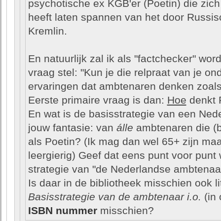
psychotische ex KGB'er (Poetin) die zich
heeft laten spannen van het door Russis
Kremlin.
En natuurlijk zal ik als "factchecker" wo
vraag stel: "Kun je die relpraat van je o
ervaringen dat ambtenaren denken zoals
Eerste primaire vraag is dan:
Hoe
denkt P
En wat is de basisstrategie van een Ned
jouw fantasie: van
álle
ambtenaren die (b
als Poetin? (Ik mag dan wel 65+ zijn ma
leergierig) Geef dat eens punt voor punt
strategie van "de Nederlandse ambtenaar
Is daar in de bibliotheek misschien ook l
Basisstrategie van de ambtenaar i.o.
(in 
ISBN nummer
misschien?