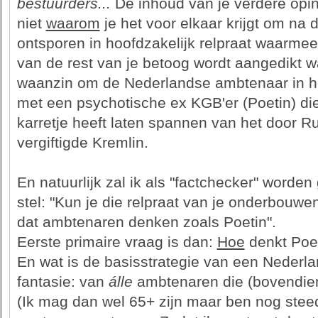
bestuurders...
De inhoud van je verdere opini
niet
waarom
je het voor elkaar krijgt om na 
ontsporen in hoofdzakelijk relpraat waarme
van de rest van je betoog wordt aangedikt wa
waanzin om de Nederlandse ambtenaar in he
met een psychotische ex KGB'er (Poetin) die
karretje heeft laten spannen van het door R
vergiftigde Kremlin.
En natuurlijk zal ik als "factchecker" worde
stel: "Kun je die relpraat van je onderbouwe
dat ambtenaren denken zoals Poetin".
Eerste primaire vraag is dan:
Hoe
denkt Poet
En wat is de basisstrategie van een Nederla
fantasie: van
álle
ambtenaren die (bovendien
(Ik mag dan wel 65+ zijn maar ben nog steed