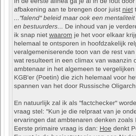
In de eerste alinea ga je al in de fout door
afbakening aan te brengen door juist
niet
t
..."falend" beleid maar ook een mentalitei
en bestuurders...
De inhoud van je verdere
ik snap niet
waarom
je het voor elkaar kri
helemaal te ontsporen in hoofdzakelijk r
veralgemeniserende toon van de rest van 
wat resulteert in een climax van waanzin
ambtenaar in het algemeen te vergelijken
KGB'er (Poetin) die zich helemaal voor het
spannen van het door Russische Oligarche
En natuurlijk zal ik als "factchecker" wor
vraag stel: "Kun je die relpraat van je on
ervaringen dat ambtenaren denken zoals 
Eerste primaire vraag is dan:
Hoe
denkt Po