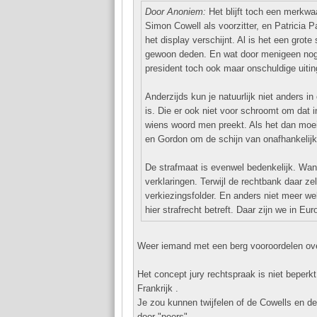
Door Anoniem:
Het blijft toch een merkwa
Simon Cowell als voorzitter, en Patricia
het display verschijnt. Al is het een gro
gewoon deden. En wat door menigeen nog 
president toch ook maar onschuldige uiting
Anderzijds kun je natuurlijk niet anders i
is. Die er ook niet voor schroomt om dat 
wiens woord men preekt. Als het dan moei
en Gordon om de schijn van onafhankelijkh
De strafmaat is evenwel bedenkelijk. Wan
verklaringen. Terwijl de rechtbank daar ze
verkiezingsfolder. En anders niet meer we
hier strafrecht betreft. Daar zijn we in Eur
Weer iemand met een berg vooroordelen ove
Het concept jury rechtspraak is niet beperk
Frankrijk .
Je zou kunnen twijfelen of de Cowells en de 
door "peers" .