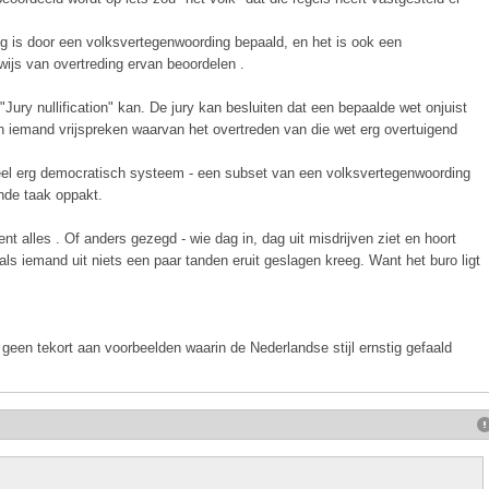
ng is door een volksvertegenwoording bepaald, en het is ook een
wijs van overtreding ervan beoordelen .
"Jury nullification" kan. De jury kan besluiten dat een bepaalde wet onjuist
en iemand vrijspreken waarvan het overtreden van die wet erg overtuigend
el erg democratisch systeem - een subset van een volksvertegenwoording
ende taak oppakt.
ent alles . Of anders gezegd - wie dag in, dag uit misdrijven ziet en hoort
als iemand uit niets een paar tanden eruit geslagen kreeg. Want het buro ligt
 geen tekort aan voorbeelden waarin de Nederlandse stijl ernstig gefaald