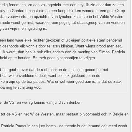
ardig fenomeen, zo een volksgericht met een jury. Ik zie daar dan zo een
 Paay en Gordon ernaast die op een knop drukken waarna er een grote X op
te stap voorwaarts ten opzichten van lynchen zoals ze in het Wilde Westen
node wordt gemist, waardoor een poging tot staatsgreep van en verloren
 van vrije meningsuiting is.
n een land waar elke rechter gekozen of uit eigen politieke stam benoemd
in desnoods elk vonnis door te laten klinken. Want wiens brood men eet,
lijk wordt, dan heb je ook niks anders dan de mening van Simon, Patricia
eid op te houden. En toch geen lynchpartijen te krijgen.
t het gaat erover dat de rechtbank in de maling is genomen met
lf dat wel onverbloemd doet, want politiek gekleurd tot in de
lkom zijn op de tea parties. Wat er wel weer goed aan is, is dat de zaak
opa nog te schijterig voor.
r de VS, en weinig kennis van juridisch denken.
t tot de VS en het Wilde Westen, maar bestaat bijvoorbeeld ook in België en
Patricia Paays in een jury horen - de theorie is dat iemand gejureerd wordt