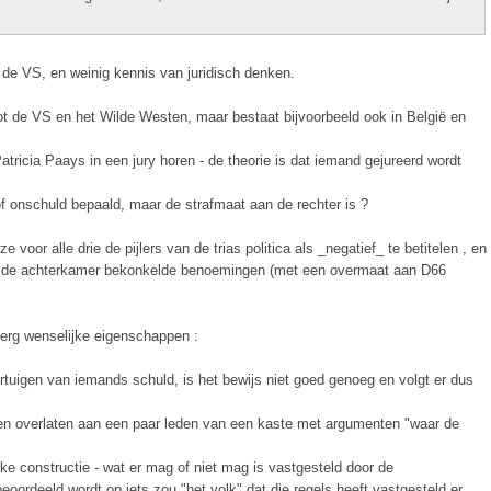
de VS, en weinig kennis van juridisch denken.
tot de VS en het Wilde Westen, maar bestaat bijvoorbeeld ook in België en
atricia Paays in een jury horen - de theorie is dat iemand gejureerd wordt
of onschuld bepaald, maar de strafmaat aan de rechter is ?
oor alle drie de pijlers van de trias politica als _negatief_ te betitelen , en
in de achterkamer bekonkelde benoemingen (met een overmaat aan D66
 erg wenselijke eigenschappen :
tuigen van iemands schuld, is het bewijs niet goed genoeg en volgt er dus
willen overlaten aan een paar leden van een kaste met argumenten "waar de
jke constructie - wat er mag of niet mag is vastgesteld door de
oordeeld wordt op iets zou "het volk" dat die regels heeft vastgesteld er