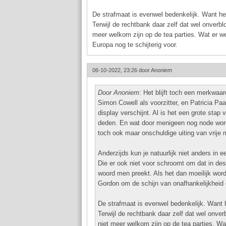
De strafmaat is evenwel bedenkelijk. Want he
Terwijl de rechtbank daar zelf dat wel onverbl
meer welkom zijn op de tea parties. Wat er wel
Europa nog te schijterig voor.
06-10-2022, 23:26 door
Anoniem
Door Anoniem:
Het blijft toch een merkwaar
Simon Cowell als voorzitter, en Patricia P
display verschijnt. Al is het een grote sta
deden. En wat door menigeen nog node wordt
toch ook maar onschuldige uiting van vrije m
Anderzijds kun je natuurlijk niet anders in 
Die er ook niet voor schroomt om dat in de
woord men preekt. Als het dan moeilijk wor
Gordon om de schijn van onafhankelijkheid o
De strafmaat is evenwel bedenkelijk. Want 
Terwijl de rechtbank daar zelf dat wel onver
niet meer welkom zijn op de tea parties. Wat