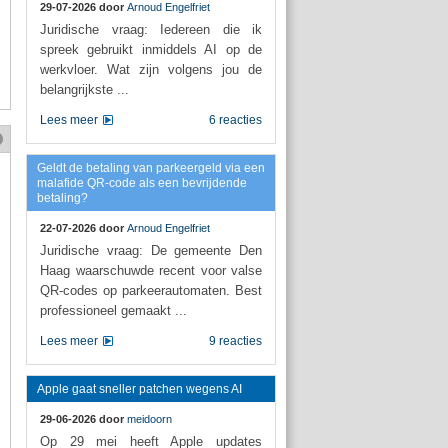
29-07-2026 door
Arnoud Engelfriet
Juridische vraag: Iedereen die ik
spreek gebruikt inmiddels AI op de
werkvloer. Wat zijn volgens jou de
belangrijkste ...
Lees meer
6 reacties
Geldt de betaling van parkeergeld via een
malafide QR-code als een bevrijdende
betaling?
22-07-2026 door
Arnoud Engelfriet
Juridische vraag: De gemeente Den
Haag waarschuwde recent voor valse
QR-codes op parkeerautomaten. Best
professioneel gemaakt ...
Lees meer
9 reacties
Apple gaat sneller patchen wegens AI
29-06-2026 door
meidoorn
Op 29 mei heeft Apple updates