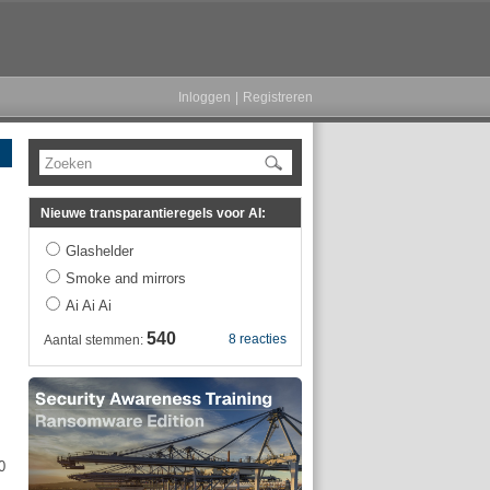
Inloggen
|
Registreren
Zoeken
Nieuwe transparantieregels voor AI:
Glashelder
Smoke and mirrors
Ai Ai Ai
540
8 reacties
Aantal stemmen:
0