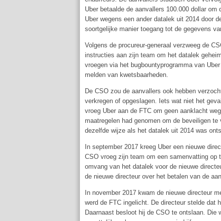
Uber betaalde de aanvallers 100.000 dollar om
Uber wegens een ander datalek uit 2014 door d
soortgelijke manier toegang tot de gegevens va
Volgens de procureur-generaal verzweeg de CSO
instructies aan zijn team om het datalek gehei
vroegen via het bugbountyprogramma van Uber a
melden van kwetsbaarheden.
De CSO zou de aanvallers ook hebben verzocht
verkregen of opgeslagen. Iets wat niet het gev
vroeg Uber aan de FTC om geen aanklacht wegens 
maatregelen had genomen om de beveiligen te v
dezelfde wijze als het datalek uit 2014 was ont
In september 2017 kreeg Uber een nieuwe direc
CSO vroeg zijn team om een samenvatting op te
omvang van het datalek voor de nieuwe directeur
de nieuwe directeur over het betalen van de aan
In november 2017 kwam de nieuwe directeur met 
werd de FTC ingelicht. De directeur stelde dat 
Daarnaast besloot hij de CSO te ontslaan. Die 