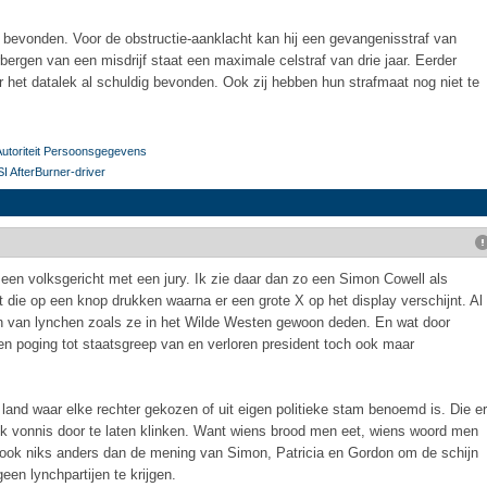
g bevonden. Voor de obstructie-aanklacht kan hij een gevangenisstraf van
erbergen van een misdrijf staat een maximale celstraf van drie jaar. Eerder
r het datalek al schuldig bevonden. Ook zij hebben hun strafmaat nog niet te
utoriteit Persoonsgegevens
I AfterBurner-driver
een volksgericht met een jury. Ik zie daar dan zo een Simon Cowell als
t die op een knop drukken waarna er een grote X op het display verschijnt. Al
en van lynchen zoals ze in het Wilde Westen gewoon deden. En wat door
n poging tot staatsgreep van en verloren president toch ook maar
n land waar elke rechter gekozen of uit eigen politieke stam benoemd is. Die er
lk vonnis door te laten klinken. Want wiens brood men eet, wiens woord men
je ook niks anders dan de mening van Simon, Patricia en Gordon om de schijn
een lynchpartijen te krijgen.