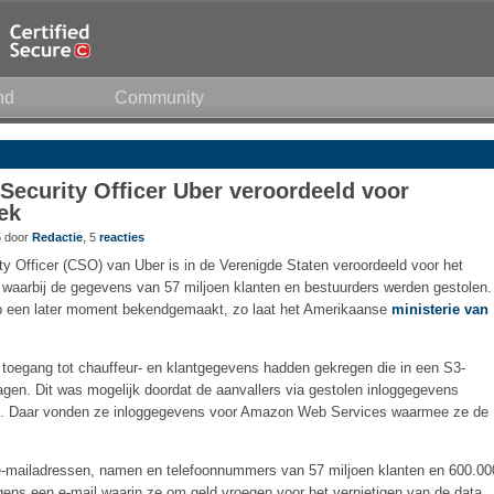
nd
Community
Security Officer Uber veroordeeld voor
ek
5 door
Redactie
, 5
reacties
ty Officer (CSO) van Uber is in de Verenigde Staten veroordeeld voor het
 waarbij de gegevens van 57 miljoen klanten en bestuurders werden gestolen.
op een later moment bekendgemaakt, zo laat het Amerikaanse
ministerie van
 toegang tot chauffeur- en klantgegevens hadden gekregen die in een S3-
en. Dit was mogelijk doordat de aanvallers via gestolen inloggegevens
ub. Daar vonden ze inloggegevens voor Amazon Web Services waarmee ze de
e-mailadressen, namen en telefoonnummers van 57 miljoen klanten en 600.00
gens een e-mail waarin ze om geld vroegen voor het vernietigen van de data.