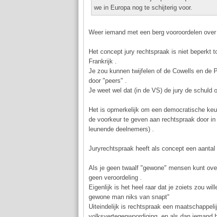
we in Europa nog te schijterig voor.
Weer iemand met een berg vooroordelen over 
Het concept jury rechtspraak is niet beperkt 
Frankrijk .
Je zou kunnen twijfelen of de Cowells en de P
door "peers" .
Je weet wel dat (in de VS) de jury de schuld 
Het is opmerkelijk om een democratische keuze v
de voorkeur te geven aan rechtspraak door 
leunende deelnemers) .
Juryrechtspraak heeft als concept een aantal
Als je geen twaalf "gewone" mensen kunt over
geen veroordeling .
Eigenlijk is het heel raar dat je zoiets zou 
gewone man niks van snapt"
Uiteindelijk is rechtspraak een maatschappeli
volksvertegenwoordiging, en als dan iemand be