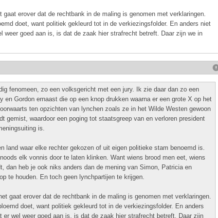
t gaat erover dat de rechtbank in de maling is genomen met verklaringen.
oemd doet, want politiek gekleurd tot in de verkiezingsfolder. En anders niet
 weer goed aan is, is dat de zaak hier strafrecht betreft. Daar zijn we in
dig fenomeen, zo een volksgericht met een jury. Ik zie daar dan zo een
aay en Gordon ernaast die op een knop drukken waarna er een grote X op het
p voorwaarts ten opzichten van lynchen zoals ze in het Wilde Westen gewoon
 gemist, waardoor een poging tot staatsgreep van en verloren president
eningsuiting is.
een land waar elke rechter gekozen of uit eigen politieke stam benoemd is.
snoods elk vonnis door te laten klinken. Want wiens brood men eet, wiens
dt, dan heb je ook niks anders dan de mening van Simon, Patricia en
p te houden. En toch geen lynchpartijen te krijgen.
het gaat erover dat de rechtbank in de maling is genomen met verklaringen.
bloemd doet, want politiek gekleurd tot in de verkiezingsfolder. En anders
 er wel weer goed aan is, is dat de zaak hier strafrecht betreft. Daar zijn