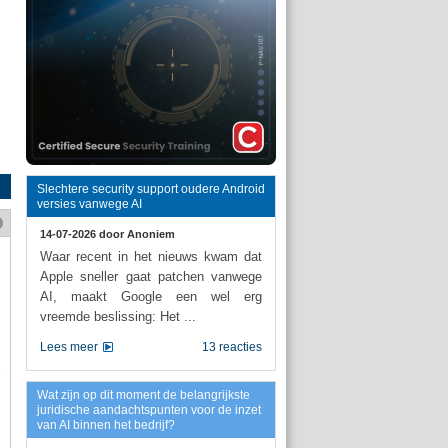
Slechtere security support oudere Android
versies vanwege AI
14-07-2026 door
Anoniem
Waar recent in het nieuws kwam dat
Apple sneller gaat patchen vanwege
AI, maakt Google een wel erg
vreemde beslissing: Het ...
Lees meer
13 reacties
Wat zijn op dit moment de belangrijkste
juridische aandachtspunten voor de inzet
van AI binnen het bedrijf?