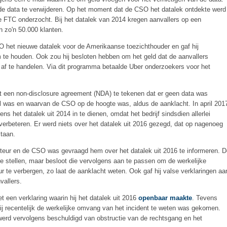
 de data te verwijderen. Op het moment dat de CSO het datalek ontdekte werd
e FTC onderzocht. Bij het datalek van 2014 kregen aanvallers op een
n zo'n 50.000 klanten.
 het nieuwe datalek voor de Amerikaanse toezichthouder en gaf hij
m te houden. Ook zou hij besloten hebben om het geld dat de aanvallers
f te handelen. Via dit programma betaalde Uber onderzoekers voor het
 een non-disclosure agreement (NDA) te tekenen dat er geen data was
al was en waarvan de CSO op de hoogte was, aldus de aanklacht. In april 201
het datalek uit 2014 in te dienen, omdat het bedrijf sindsdien allerlei
erbeteren. Er werd niets over het datalek uit 2016 gezegd, dat op nagenoeg
staan.
teur en de CSO was gevraagd hem over het datalek uit 2016 te informeren. D
 stellen, maar besloot die vervolgens aan te passen om de werkelijke
 te verbergen, zo laat de aanklacht weten. Ook gaf hij valse verklaringen aa
vallers.
een verklaring waarin hij het datalek uit 2016
openbaar maakte
. Tevens
hij recentelijk de werkelijke omvang van het incident te weten was gekomen.
werd vervolgens beschuldigd van obstructie van de rechtsgang en het