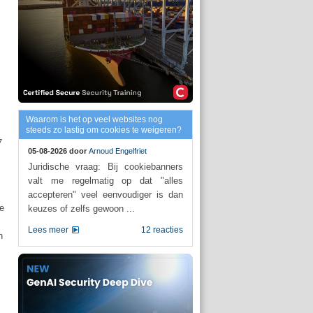
Waarom is het op veel websites nog
steeds zo lastig om cookies te weigeren?
7
05-08-2026 door
Arnoud Engelfriet
Juridische vraag: Bij cookiebanners
valt me regelmatig op dat "alles
accepteren" veel eenvoudiger is dan
e
keuzes of zelfs gewoon ...
Lees meer
12 reacties
n