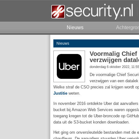
Nieuws
Achtergro
Nieuws
Voormalig Chief 
verzwijgen datal
donderdag 6 oktober 2022, 11:5
De voormalige Chief Securi
verzwijgen van een datalek
Welke straf de CSO precies zal krijgen wordt 
Justitie
weten.
In november 2016 ontdekte Uber dat aanvallers
bucket bij Amazon Web Services waren opgeslag
toegang kregen tot de Uber-broncode op GitH
data uit de S3-bucket konden downloaden.
Het ging om onversleutelde bestanden met de 
chauffeurs. De aanvallers stuurden Uber vervol