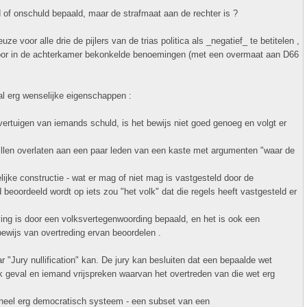
d of onschuld bepaald, maar de strafmaat aan de rechter is ?
 voor alle drie de pijlers van de trias politica als _negatief_ te betitelen ,
door in de achterkamer bekonkelde benoemingen (met een overmaat aan D66
al erg wenselijke eigenschappen :
ertuigen van iemands schuld, is het bewijs niet goed genoeg en volgt er
u willen overlaten aan een paar leden van een kaste met argumenten "waar de
lijke constructie - wat er mag of niet mag is vastgesteld door de
beoordeeld wordt op iets zou "het volk" dat die regels heeft vastgesteld er
ving is door een volksvertegenwoording bepaald, en het is ook een
bewijs van overtreding ervan beoordelen .
ar "Jury nullification" kan. De jury kan besluiten dat een bepaalde wet
iek geval en iemand vrijspreken waarvan het overtreden van die wet erg
heel erg democratisch systeem - een subset van een