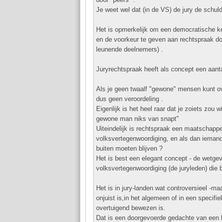
Je weet wel dat (in de VS) de jury de schul
Het is opmerkelijk om een democratische keuze
en de voorkeur te geven aan rechtspraak 
leunende deelnemers) .
Juryrechtspraak heeft als concept een aant
Als je geen twaalf "gewone" mensen kunt ov
dus geen veroordeling .
Eigenlijk is het heel raar dat je zoiets zo
gewone man niks van snapt"
Uiteindelijk is rechtspraak een maatschappe
volksvertegenwoordiging, en als dan iemand 
buiten moeten blijven ?
Het is best een elegant concept - de wetge
volksvertegenwoordiging (de juryleden) die 
Het is in jury-landen wat controversieel -ma
onjuist is,in het algemeen of in een specif
overtuigend bewezen is.
Dat is een doorgevoerde gedachte van een 