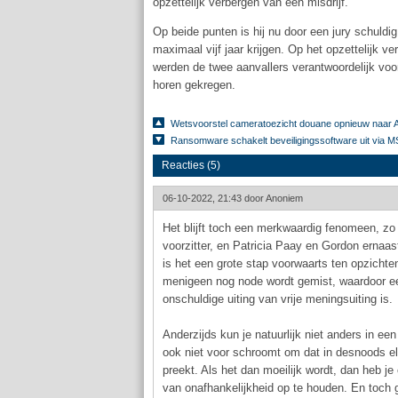
opzettelijk verbergen van een misdrijf.
Op beide punten is hij nu door een jury schuldi
maximaal vijf jaar krijgen. Op het opzettelijk v
werden de twee aanvallers verantwoordelijk voo
horen gekregen.
Wetsvoorstel cameratoezicht douane opnieuw naar A
Ransomware schakelt beveiligingssoftware uit via MS
Reacties (5)
06-10-2022, 21:43 door
Anoniem
Het blijft toch een merkwaardig fenomeen, zo 
voorzitter, en Patricia Paay en Gordon ernaas
is het een grote stap voorwaarts ten opzicht
menigeen nog node wordt gemist, waardoor ee
onschuldige uiting van vrije meningsuiting is.
Anderzijds kun je natuurlijk niet anders in ee
ook niet voor schroomt om dat in desnoods e
preekt. Als het dan moeilijk wordt, dan heb 
van onafhankelijkheid op te houden. En toch g