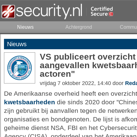
Nieuws
Achtergrond
Commun
Nieuws
VS publiceert overzicht
aangevallen kwetsbaar
actoren"
vrijdag 7 oktober 2022, 14:40 door
Reda
De Amerikaanse overheid heeft een overzich
kwetsbaarheden
die sinds 2020 door "Chines
zijn gebruikt bij aanvallen tegen de netwerk
organisaties en bondgenoten. De lijst is afk
geheime dienst NSA, FBI en het Cybersecurity
Agency (CISA), onderdeel van het Amerikaan