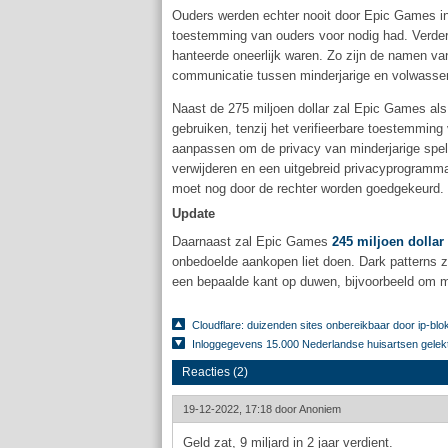
Ouders werden echter nooit door Epic Games ing
toestemming van ouders voor nodig had. Verder 
hanteerde oneerlijk waren. Zo zijn de namen van
communicatie tussen minderjarige en volwassen
Naast de 275 miljoen dollar zal Epic Games als
gebruiken, tenzij het verifieerbare toestemmin
aanpassen om de privacy van minderjarige spel
verwijderen en een uitgebreid privacyprogramma
moet nog door de rechter worden goedgekeurd.
Update
Daarnaast zal Epic Games
245 miljoen dollar
onbedoelde aankopen liet doen. Dark patterns z
een bepaalde kant op duwen, bijvoorbeeld om 
Cloudflare: duizenden sites onbereikbaar door ip-bl
Inloggegevens 15.000 Nederlandse huisartsen gelek
Reacties (2)
19-12-2022, 17:18 door
Anoniem
Geld zat, 9 miljard in 2 jaar verdient.