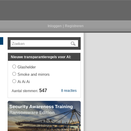
Inloggen
|
Registreren
Zoeken
Nieuwe transparantieregels voor AI:
Glashelder
Smoke and mirrors
Ai Ai Ai
547
8 reacties
Aantal stemmen: