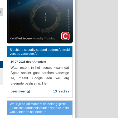
Slechtere security support oudere Android
versies vanwege AI
14-07-2026 door
Anoniem
Waar recent in het nieuws kwam dat
Apple sneller gaat patchen vanwege
AI, maakt Google een wel erg
vreemde beslissing: Het ...
Lees meer
13 reacties
Wat zijn op dit moment de belangrijkste
juridische aandachtspunten voor de inzet
van AI binnen het bedrijf?