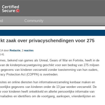
nd
Community
kt zaak over privacyschendingen voor 275
:14 door
Redactie
, 2
reacties
6:41
es, bekend van games als Unreal, Gears of War en Fortnite, heeft in de
 van de kinderprivacywetgeving geschikt voor een bedrag van 275 miljoen
 gegevens van kinderen verzameld zonder toestemming van hun ouders,
acy Protection Act (COPPA) is overtreden.
bsites en online diensten hun informatieverzameling kenbaar maken en
soonlijke gegevens van kinderen onder de 13 jaar worden verzameld. De
 voor kinderen heeft ontwikkeld en allerlei persoonlijke informatie van
iladres en identifiers om de voortgang, aankopen, vriendenlijsten en