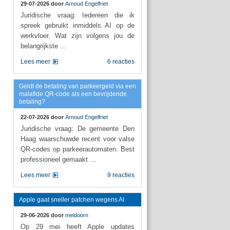
29-07-2026 door
Arnoud Engelfriet
Juridische vraag: Iedereen die ik
spreek gebruikt inmiddels AI op de
werkvloer. Wat zijn volgens jou de
belangrijkste ...
Lees meer
6 reacties
Geldt de betaling van parkeergeld via een
malafide QR-code als een bevrijdende
betaling?
22-07-2026 door
Arnoud Engelfriet
Juridische vraag: De gemeente Den
Haag waarschuwde recent voor valse
QR-codes op parkeerautomaten. Best
professioneel gemaakt ...
Lees meer
9 reacties
Apple gaat sneller patchen wegens AI
29-06-2026 door
meidoorn
Op 29 mei heeft Apple updates