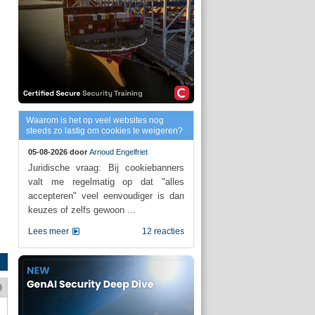
Waarom is het op veel websites nog
steeds zo lastig om cookies te weigeren?
05-08-2026 door
Arnoud Engelfriet
Juridische vraag: Bij cookiebanners
valt me regelmatig op dat "alles
accepteren" veel eenvoudiger is dan
keuzes of zelfs gewoon ...
Lees meer
12 reacties