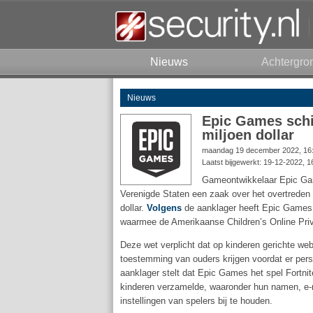
Nieuws
Achtergro
Nieuws
Epic Games schi
miljoen dollar
maandag 19 december 2022, 16
Laatst bijgewerkt: 19-12-2022, 1
Gameontwikkelaar Epic Gam
Verenigde Staten een zaak over het overtreden
dollar.
Volgens
de aanklager heeft Epic Games
waarmee de Amerikaanse Children’s Online Priv
Deze wet verplicht dat op kinderen gerichte we
toestemming van ouders krijgen voordat er per
aanklager stelt dat Epic Games het spel Fortnite
kinderen verzamelde, waaronder hun namen, e-ma
instellingen van spelers bij te houden.