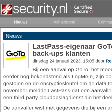
Nieuws
Achtergrond
Commun
Nieuws
LastPass-eigenaar GoTo
back-ups klanten
dinsdag 24 januari 2023, 15:05 door
Re
Bij een aanval op GoTo, het moed
eerder nog bekendstond als LogMeIn, zijn oo
gestolen en de encryptiesleutel om de data t
november meldde LastPass dat een aanvaller
een third-party cloudopslagdienst die het dee
De aanvaller wist met gegevens die bij een an