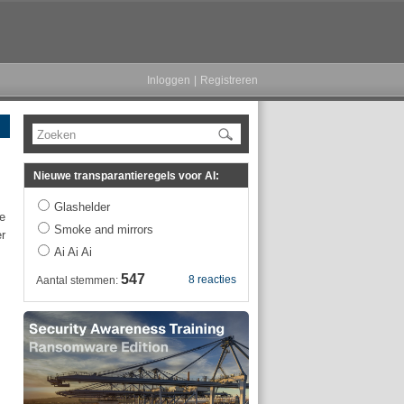
Inloggen
|
Registreren
Zoeken
Nieuwe transparantieregels voor AI:
Glashelder
de
Smoke and mirrors
r
Ai Ai Ai
547
8 reacties
Aantal stemmen: