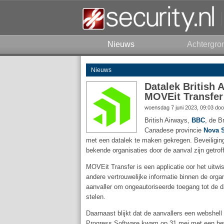
Nieuws
Achtergro
Nieuws
Datalek British
MOVEit Transfer
woensdag 7 juni 2023, 09:03 do
British Airways,
BBC
, de B
Canadese provincie
Nova S
met een datalek te maken gekregen. Beveiligi
bekende organisaties door de aanval zijn getrof
MOVEit Transfer is een applicatie oor het uitwi
andere vertrouwelijke informatie binnen de orga
aanvaller om ongeautoriseerde toegang tot de d
stelen.
Daarnaast blijkt dat de aanvallers een webshel
Progress Software kwam op 31 mei met een bev