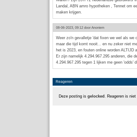
Landal, ABN amro hypotheken , Tennet om een
maken krijgen.
08-06-2023, 09:12 door
Anoniem
Weer zo'n gevalletje 'dat fixen we wel als we d
maar die tijd komt nooit... en nu zeker niet me
het is 2023, en fouten online worden ALTIJD af
Er zijn namelijk 4.294.967.295 anderen, die d
4.294.967.295 tegen 1 lijken me geen 'odds' di
Reageren
Deze posting is
gelocked
. Reageren is niet