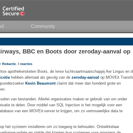
nd
Community
 Airways, BBC en Boots door zeroday-aanval op
or
Redactie
, 4
reacties
ritse apothekersketen Boots, de Ierse luchtvaartmaatschappij Aer Lingus en 
cotia
hebben allemaal als gevolg van de
zeroday-aanval
op MOVEit Transfe
ngsonderzoeker
Kevin Beaumont
claimt dat meer dan honderd grote en
fen.
sselen van bestanden. Allerlei organisaties maken er gebruik van om onder
nisatie te delen. Door middel van SQL Injection is het mogelijk voor een
atabase van een MOVEit-server te krijgen, om zo vertrouwelijke data te
l op het systeem installeren om zo toegang te behouden. Ontwikkelaar
eiligingsupdate en stelde dat klanten hun systemen voor minstens de