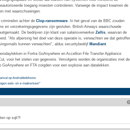
ngeautoriseerde toegang moesten controleren. Vanwege de impact kwamen de
ten met waarschuwingen.
 criminelen achter de
Clop-ransomware
. In het geval van de BBC zouden
ns en verzekeringsgegevens zijn gestolen. British Airways waarschuwde
uitgemaakt. De bedrijven zijn klant van salarisverwerker
Zellis
, waarvan de
rd. "Als afpersing het doel van deze operatie is, verwachten we dat getroffe
ingsmails kunnen verwachten", aldus securitybedrijf
Mandiant
.
erodaylekken in Fortra GoAnywhere en Accellion File Transfer Appliance
ut, voor het stelen van gegevens. Vervolgens worden de organisaties met de
 op GoAnywhere en FTA zorgden voor een explosie aan datalekken.
anval op Androidtelefoons
 eigen web- en e-mailverkeer"
ten op sqli?!