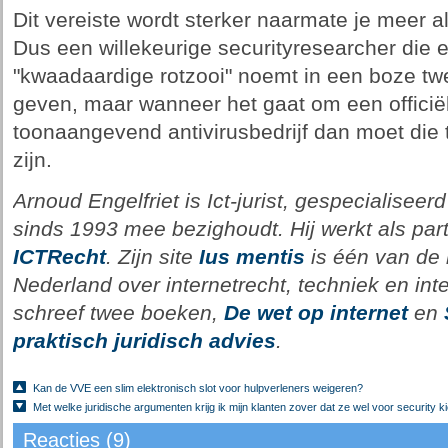
Dit vereiste wordt sterker naarmate je meer al
Dus een willekeurige securityresearcher die 
"kwaadaardige rotzooi" noemt in een boze tw
geven, maar wanneer het gaat om een officiël
toonaangevend antivirusbedrijf dan moet die
zijn.
Arnoud Engelfriet is Ict-jurist, gespecialiseerd
sinds 1993 mee bezighoudt. Hij werkt als part
ICTRecht
. Zijn site
Ius mentis
is één van de 
Nederland over internetrecht, techniek en int
schreef twee boeken,
De wet op internet
en
praktisch juridisch advies
.
Kan de VVE een slim elektronisch slot voor hulpverleners weigeren?
Met welke juridische argumenten krijg ik mijn klanten zover dat ze wel voor security k
Reacties (9)