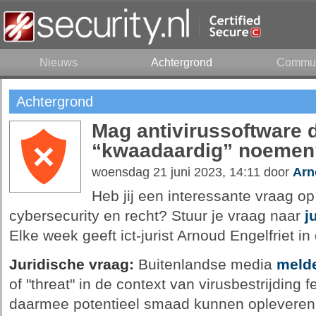
Nieuws
Achtergrond
Commun
Achtergrond
Mag antivirussoftware 
“kwaadaardig” noemen
woensdag 21 juni 2023, 14:11 door
Arn
Heb jij een interessante vraag op 
cybersecurity en recht? Stuur je vraag naar
j
Elke week geeft ict-jurist Arnoud Engelfriet i
Juridische vraag:
Buitenlandse media
meld
of "threat" in de context van virusbestrijding fe
daarmee potentieel smaad kunnen opleveren.