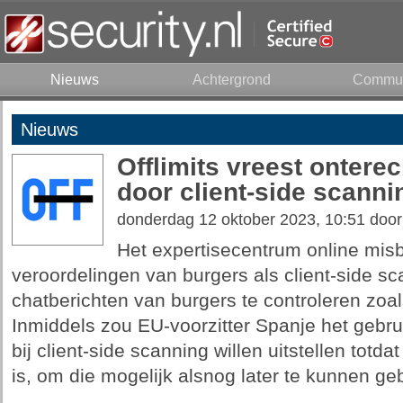
Nieuws
Achtergrond
Commun
Nieuws
Offlimits vreest ontere
door client-side scanni
donderdag 12 oktober 2023, 10:51 doo
Het expertisecentrum online misbr
veroordelingen van burgers als client-side s
chatberichten van burgers te controleren zo
Inmiddels zou EU-voorzitter Spanje het gebrui
bij client-side scanning willen uitstellen totd
is, om die mogelijk alsnog later te kunnen g