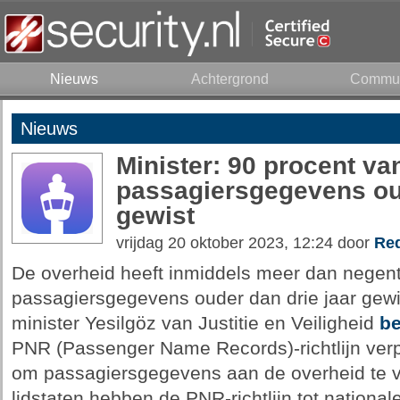
Nieuws
Achtergrond
Commun
Nieuws
Minister: 90 procent van
passagiersgegevens oud
gewist
vrijdag 20 oktober 2023, 12:24 door
Red
De overheid heeft inmiddels meer dan negenti
passagiersgegevens ouder dan drie jaar gewis
minister Yesilgöz van Justitie en Veiligheid
b
PNR (Passenger Name Records)-richtlijn verp
om passagiersgegevens aan de overheid te ve
lidstaten hebben de PNR-richtlijn tot national