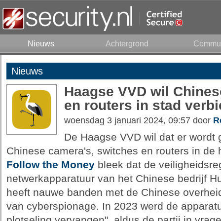
Nieuws
Achtergrond
Commun
Nieuws
Haagse VVD wil Chines
en routers in stad verb
woensdag 3 januari 2024, 09:57 door
R
De Haagse VVD wil dat er wordt 
Chinese camera's, switches en routers in de 
Follow the Money
bleek dat de veiligheidsr
netwerkapparatuur van het Chinese bedrijf Hu
heeft nauwe banden met de Chinese overheid 
van cyberspionage. In 2023 werd de apparatu
plotseling vervangen", aldus de partij in vra