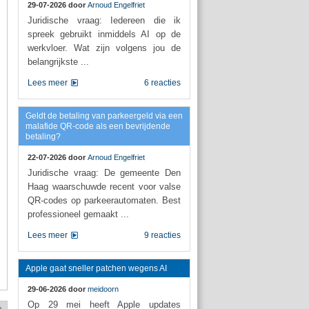
29-07-2026 door
Arnoud Engelfriet
Juridische vraag: Iedereen die ik
spreek gebruikt inmiddels AI op de
werkvloer. Wat zijn volgens jou de
belangrijkste ...
Lees meer
6 reacties
Geldt de betaling van parkeergeld via een
malafide QR-code als een bevrijdende
betaling?
22-07-2026 door
Arnoud Engelfriet
Juridische vraag: De gemeente Den
Haag waarschuwde recent voor valse
QR-codes op parkeerautomaten. Best
professioneel gemaakt ...
Lees meer
9 reacties
Apple gaat sneller patchen wegens AI
29-06-2026 door
meidoorn
Op 29 mei heeft Apple updates