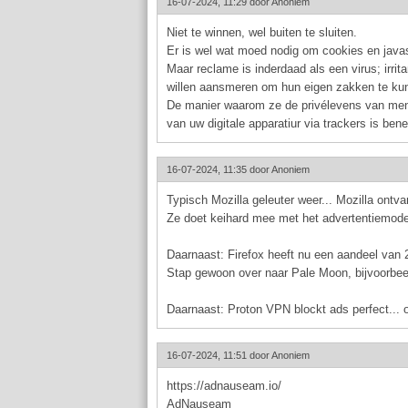
16-07-2024, 11:29 door
Anoniem
Niet te winnen, wel buiten te sluiten.
Er is wel wat moed nodig om cookies en javas
Maar reclame is inderdaad als een virus; irrit
willen aansmeren om hun eigen zakken te kun
De manier waarom ze de privélevens van mense
van uw digitale apparatiur via trackers is bene
16-07-2024, 11:35 door
Anoniem
Typisch Mozilla geleuter weer... Mozilla ont
Ze doet keihard mee met het advertentiemode
Daarnaast: Firefox heeft nu een aandeel van
Stap gewoon over naar Pale Moon, bijvoorbee
Daarnaast: Proton VPN blockt ads perfect... o
16-07-2024, 11:51 door
Anoniem
https://adnauseam.io/
AdNauseam