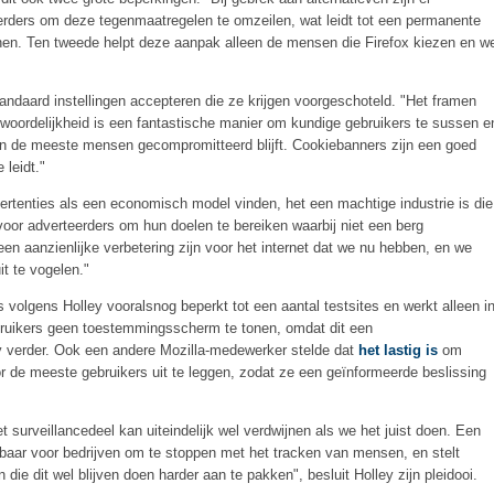
erders om deze tegenmaatregelen te omzeilen, wat leidt tot een permanente
en. Ten tweede helpt deze aanpak alleen de mensen die Firefox kiezen en w
andaard instellingen accepteren die ze krijgen voorgeschoteld. "Het framen
twoordelijkheid is een fantastische manier om kundige gebruikers te sussen e
 van de meeste mensen gecompromitteerd blijft. Cookiebanners zijn een goed
leidt."
tenties als een economisch model vinden, het een machtige industrie is die
oor adverteerders om hun doelen te bereiken waarbij niet een berg
n aanzienlijke verbetering zijn voor het internet dat we nu hebben, en we
t te vogelen."
s volgens Holley vooralsnog beperkt tot een aantal testsites en werkt alleen i
bruikers geen toestemmingsscherm te tonen, omdat dit een
ley verder. Ook een andere Mozilla-medewerker stelde dat
het lastig is
om
 de meeste gebruikers uit te leggen, zodat ze een geïnformeerde beslissing
et surveillancedeel kan uiteindelijk wel verdwijnen als we het juist doen. Een
baar voor bedrijven om te stoppen met het tracken van mensen, en stelt
die dit wel blijven doen harder aan te pakken", besluit Holley zijn pleidooi.