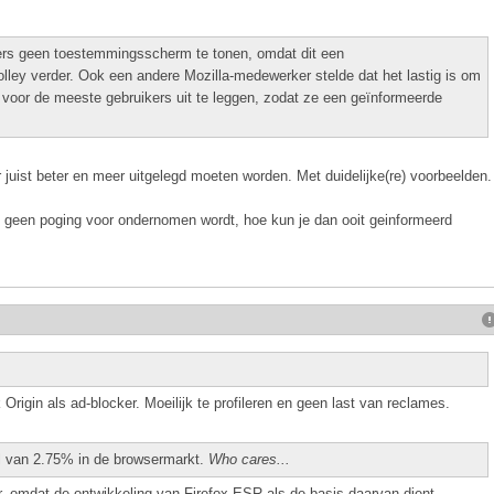
ers geen toestemmingsscherm te tonen, omdat dit een
Holley verder. Ook een andere Mozilla-medewerker stelde dat het lastig is om
voor de meeste gebruikers uit te leggen, zodat ze een geïnformeerde
juist beter en meer uitgelegd moeten worden. Met duidelijke(re) voorbeelden.
s geen poging voor ondernomen wordt, hoe kun je dan ooit geinformeerd
rigin als ad-blocker. Moeilijk te profileren en geen last van reclames.
el van 2.75% in de browsermarkt.
Who cares...
r, omdat de ontwikkeling van Firefox ESR als de basis daarvan dient.