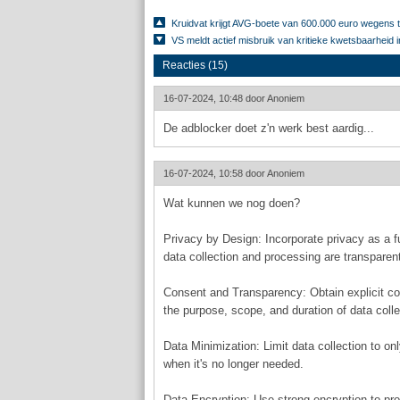
Kruidvat krijgt AVG-boete van 600.000 euro wegens 
VS meldt actief misbruik van kritieke kwetsbaarheid
Reacties (15)
16-07-2024, 10:48 door
Anoniem
De adblocker doet z'n werk best aardig...
16-07-2024, 10:58 door
Anoniem
Wat kunnen we nog doen?
Privacy by Design: Incorporate privacy as a f
data collection and processing are transparent
Consent and Transparency: Obtain explicit con
the purpose, scope, and duration of data colle
Data Minimization: Limit data collection to o
when it's no longer needed.
Data Encryption: Use strong encryption to prot