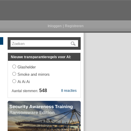
Inloggen
|
Registreren
Zoeken
Nieuwe transparantieregels voor AI:
Glashelder
Smoke and mirrors
Ai Ai Ai
548
8 reacties
Aantal stemmen: