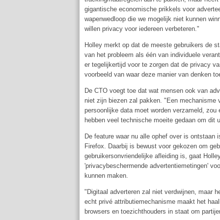
gigantische economische prikkels voor adverte
wapenwedloop die we mogelijk niet kunnen winn
willen privacy voor iedereen verbeteren."
Holley merkt op dat de meeste gebruikers de st
van het probleem als één van individuele veran
er tegelijkertijd voor te zorgen dat de privacy
voorbeeld van waar deze manier van denken toe 
De CTO voegt toe dat wat mensen ook van adver
niet zijn biezen zal pakken. "Een mechanisme v
persoonlijke data moet worden verzameld, zou ee
hebben veel technische moeite gedaan om dit ui
De feature waar nu alle ophef over is ontstaan i
Firefox. Daarbij is bewust voor gekozen om ge
gebruikersonvriendelijke afleiding is, gaat Hol
'privacybeschermende advertentiemetingen' voor
kunnen maken.
"Digitaal adverteren zal niet verdwijnen, maar h
echt privé attributiemechanisme maakt het haal
browsers en toezichthouders in staat om partijen 