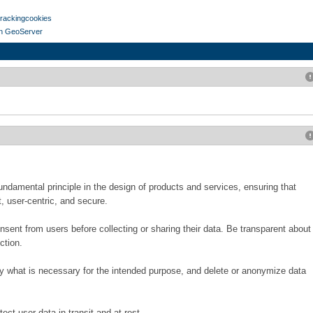
trackingcookies
 in GeoServer
undamental principle in the design of products and services, ensuring that
, user-centric, and secure.
sent from users before collecting or sharing their data. Be transparent about
ction.
nly what is necessary for the intended purpose, and delete or anonymize data
ect user data in transit and at rest.