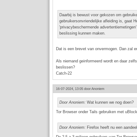
Daarbij is bewust voor gekozen om gebruik
gebruikersonvriendelijke afleiding is, gaat 
'privacybeschermende advertentiemetingen' 
beslissing kunnen maken.
Dat is een brevet van onvermogen. Dan zal er 
Als niemand geinformeerd wordt en daar zelf
beslissen?
Catch-22
16-07-2024, 13:05 door
Anoniem
Door Anoniem:
Wat kunnen we nog doen?
Tor Browser onder Tails gebruiken met uBlock O
Door Anoniem:
Firefox heeft nu een aande
De 2,5 a 3 miljoen gebruikers van Tor Browse