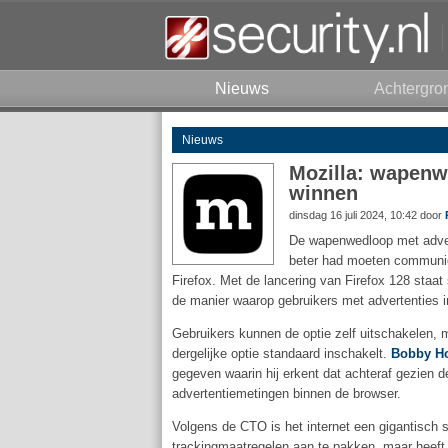
Nieuws
Achtergro
Nieuws
Mozilla: wapenw
winnen
dinsdag 16 juli 2024, 10:42 door
De wapenwedloop met advert
beter had moeten communic
Firefox. Met de lancering van Firefox 128 staa
de manier waarop gebruikers met advertenties i
Gebruikers kunnen de optie zelf uitschakelen, 
dergelijke optie standaard inschakelt.
Bobby Ho
gegeven waarin hij erkent dat achteraf gezien 
advertentiemetingen binnen de browser.
Volgens de CTO is het internet een gigantisch su
trackingmaatregelen aan te pakken, maar heeft d