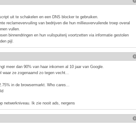
cript uit te schakelen en een DNS blocker te gebruiken.
ante reclamevervuiling van bedrijven die hun millieuvervuilende troep overal
nen vullen.
n binnendringen en hun vuilspuiterij voortzetten via informatie gestolen
den pijl.
vangt meer dan 90% van haar inkomen al 10 jaar van Google.
l waar ze zogenaamd zo tegen vecht...
 2.75% in de browsermarkt. Who cares...
ld
p netwerkniveau. Ik zie nooit ads, nergens