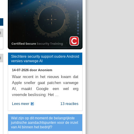
Slechtere security support oudere Android
versies vanwege AI
14-07-2026 door
Anoniem
Waar recent in het nieuws kwam dat
Apple sneller gaat patchen vanwege
AI, maakt Google een wel erg
vreemde beslissing: Het ...
Lees meer
13 reacties
Wat zijn op dit moment de belangrijkste
juridische aandachtspunten voor de inzet
van AI binnen het bedrijf?