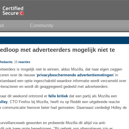
nd
Community
edloop met adverteerders mogelijk niet te
Redactie
, 15
reacties
eerders is mogelijk niet te winnen, aldus Mozilla, dat naar eigen zeggen
eren over de nieuwe '
privacybeschermende advertentiemetingen
' in
t standaard een optie ingeschakeld waardoor informatie wordt verzameld over
nteracteren en wordt dit geaggregeerd gedeeld met adverteerders.
maar dit weekend ontstond er
felle kritiek
dat een partij als Mozilla een
lley
, CTO Firefox bij Mozilla, heeft nu op Reddit een uitgebreide reactie
de communicatie hierover beter had gemoeten. Daarnaast verdedigt Holley de
rveillanceweb geworden en probeerde Mozilla dit altijd via anti-
it ook twee grote beperkingen. "Bij gebrek aan alternatieven zijn er