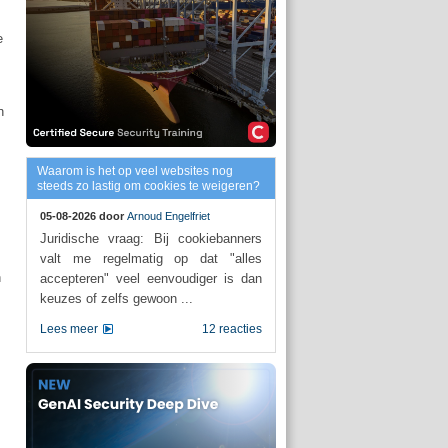
e
n
Waarom is het op veel websites nog
steeds zo lastig om cookies te weigeren?
05-08-2026 door
Arnoud Engelfriet
Juridische vraag: Bij cookiebanners
valt me regelmatig op dat "alles
n
accepteren" veel eenvoudiger is dan
keuzes of zelfs gewoon ...
Lees meer
12 reacties