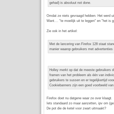
gehad) is absoluut not done.
Omdat ze niets gevraagd hebben. Het werd uit
Want.... "te moeilijk uit te leggen" en "het is 
Zie ook in het artikel:
Met de lancering van Firefox 128 staat sta
manier waarop gebruikers met advertenties 
Holley merkt op dat de meeste gebruikers de
framen van het probleem als één van indivi
gebruikers te sussen en er tegelijkertijd v
Cookiebanners zijn een goed voorbeeld van 
Firefox doet nu datgene waar ze over klaagt.
Iets standaard zo maar aanzetten, ipv om (g
De pot die de ketel voor zwart uitmaakt?