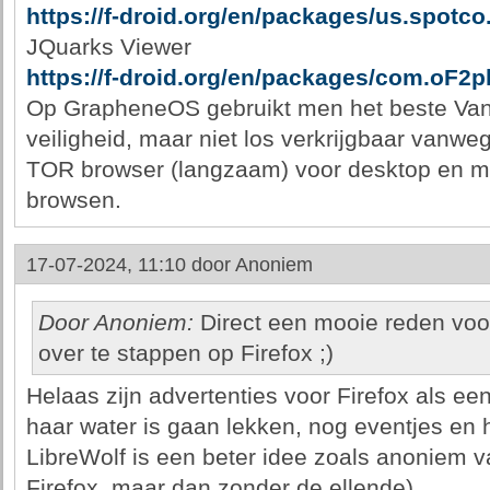
https://f-droid.org/en/packages/us.spotc
JQuarks Viewer
https://f-droid.org/en/packages/com.oF2p
Op GrapheneOS gebruikt men het beste Van
veiligheid, maar niet los verkrijgbaar vanwe
TOR browser (langzaam) voor desktop en m
browsen.
17-07-2024, 11:10 door
Anoniem
Door Anoniem:
Direct een mooie reden vo
over te stappen op Firefox ;)
Helaas zijn advertenties voor Firefox als 
haar water is gaan lekken, nog eventjes en h
LibreWolf is een beter idee zoals anoniem va
Firefox, maar dan zonder de ellende)