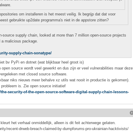
alware.
ositories om installeren is het meest veilig. Ik begrijp dat dat voor
est gebruikte up2date programma's niet in de appstore zitten?
en-source supply chain, looked at more than 7 million open-source projects
d a malicious package.
rity-supply-chain-sonatype/
iet bv PyPi en dotnet (wat blijkbaar heel groot is)
 open source wordt veel gewerkt en dus zijn er veel vulnerabilities maar deze
 vergeleken met closed source software.
jkbaar niks nieuws meer behalve xz utils wat nooit in productie is gekomen).
probleem is. Zie open source initiatief
the-security-of-the-open-source-software-digital-supply-chain-lessons-
leurt het verhaal onmiddellijk, alleen is dit feit achterwege gelaten.
ity/recent-drweb-breach-claimed-by-dumpforums-pro-ukrainian-hacktivists/