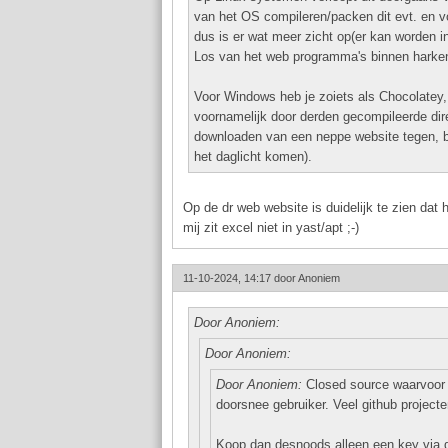
van het OS compileren/packen dit evt. en vo
dus is er wat meer zicht op(er kan worden i
Los van het web programma's binnen harken m
Voor Windows heb je zoiets als Chocolatey,
voornamelijk door derden gecompileerde direc
downloaden van een neppe website tegen, b
het daglicht komen).
Op de dr web website is duidelijk te zien dat
mij zit excel niet in yast/apt ;-)
11-10-2024, 14:17 door
Anoniem
Door Anoniem:
Door Anoniem:
Door Anoniem:
Closed source waarvoor je
doorsnee gebruiker. Veel github project
Koop dan desnoods alleen een key via d