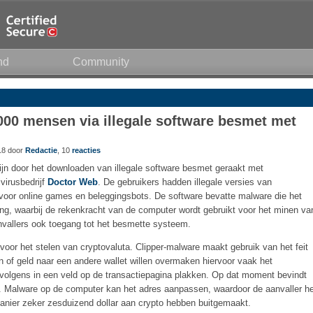
nd
Community
000 mensen via illegale software besmet met
18 door
Redactie
, 10
reacties
n door het downloaden van illegale software besmet geraakt met
virusbedrijf
Doctor Web
. De gebruikers hadden illegale versies van
voor online games en beleggingsbots. De software bevatte malware die het
ng, waarbij de rekenkracht van de computer wordt gebruikt voor het minen va
nvallers ook toegang tot het besmette systeem.
voor het stelen van cryptovaluta. Clipper-malware maakt gebruik van het feit
en of geld naar een andere wallet willen overmaken hiervoor vaak het
rvolgens in een veld op de transactiepagina plakken. Op dat moment bevindt
r. Malware op de computer kan het adres aanpassen, waardoor de aanvaller h
anier zeker zesduizend dollar aan crypto hebben buitgemaakt.