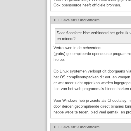
Ook opensource heeft officiele bronnen.
11-10-2024, 08:17 door
Anoniem
Door Anoniem:
Hoe verhinderd het gebruik 
en miners?
Vertrouwen in de beheerders.
(gratis) gecompileerde opensource programma
hierop.
Op Linux systemen verloopt dit doorgaans vi
het OS compileren/packen dit evt. en voegen d
er wat meer zicht op(er kan worden ingegrepen
Los van het web programma's binnen harken met
Voor Windows heb je zoiets als Chocolatey, m
door derden gecompileerde direct binaries binn
neppe website tegen, bied veel gemak, en pro
11-10-2024, 08:57 door
Anoniem