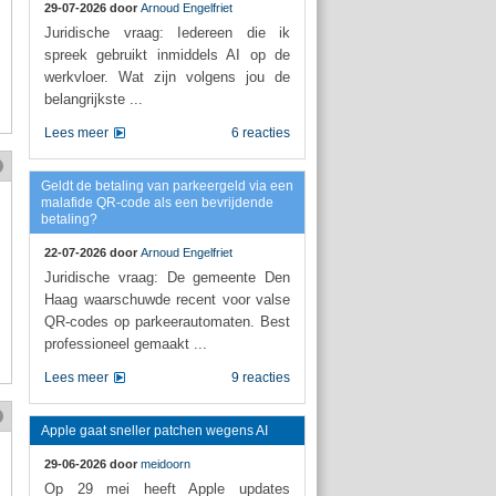
29-07-2026 door
Arnoud Engelfriet
Juridische vraag: Iedereen die ik
spreek gebruikt inmiddels AI op de
werkvloer. Wat zijn volgens jou de
belangrijkste ...
Lees meer
6 reacties
Geldt de betaling van parkeergeld via een
malafide QR-code als een bevrijdende
betaling?
22-07-2026 door
Arnoud Engelfriet
Juridische vraag: De gemeente Den
Haag waarschuwde recent voor valse
QR-codes op parkeerautomaten. Best
professioneel gemaakt ...
Lees meer
9 reacties
Apple gaat sneller patchen wegens AI
29-06-2026 door
meidoorn
Op 29 mei heeft Apple updates