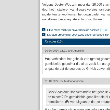
Volgens Doctor Web zijn meer dan 28.000 slach
door het installeren van illegale versies van pop
incidenten te voorkomen het downloaden van sof
installeren van adequate antivirussoftware."
CISA meldt misbruik onversleutelde cookies F5 BIG-
NS start brede uitrol bodycams onder personeel nie
Reacties (10)
10-10-2024, 18:01 door
Anoniem
Hoe verhinderd het gebruik van (gratis) gec
gemiddelde gebruiker die al op zoek is naar 
uitgaande dat de sources op GitHub zuiver zij
11-10-2024, 05:44 door
Anoniem
Door Anoniem:
Hoe verhinderd het gebruik 
en miners? De gemiddelde gebruiker die al 
compileren. (Er van uitgaande dat de source
Voor het gemak sla je even een belangrijk stu