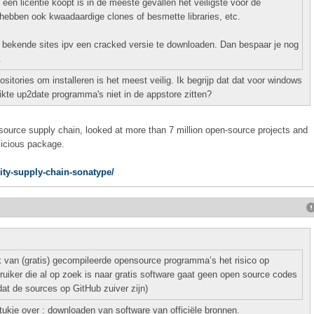
en licentie koopt is in de meeste gevallen het veiligste voor de
 hebben ook kwaadaardige clones of besmette libraries, etc.
 bekende sites ipv een cracked versie te downloaden. Dan bespaar je nog
.
sitories om installeren is het meest veilig. Ik begrijp dat dat voor windows
kte up2date programma's niet in de appstore zitten?
-source supply chain, looked at more than 7 million open-source projects and
licious package.
ity-supply-chain-sonatype/
 van (gratis) gecompileerde opensource programma’s het risico op
iker die al op zoek is naar gratis software gaat geen open source codes
at de sources op GitHub zuiver zijn)
tukje over : downloaden van software van officiële bronnen.