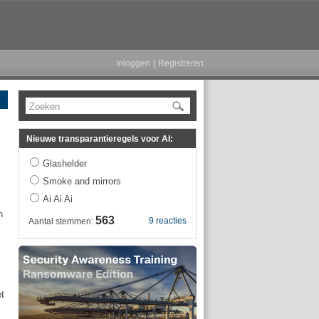
Inloggen
|
Registreren
Zoeken
Nieuwe transparantieregels voor AI:
Glashelder
Smoke and mirrors
Ai Ai Ai
n
563
9 reacties
Aantal stemmen:
et