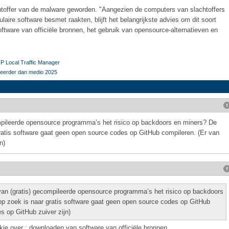
toffer van de malware geworden. "Aangezien de computers van slachtoffers
ulaire software besmet raakten, blijft het belangrijkste advies om dit soort
tware van officiële bronnen, het gebruik van opensource-alternatieven en
IP Local Traffic Manager
t eerder dan medio 2025
ompileerde opensource programma’s het risico op backdoors en miners? De
gratis software gaat geen open source codes op GitHub compileren. (Er van
n)
van (gratis) gecompileerde opensource programma’s het risico op backdoors
op zoek is naar gratis software gaat geen open source codes op GitHub
s op GitHub zuiver zijn)
kje over : downloaden van software van officiële bronnen.