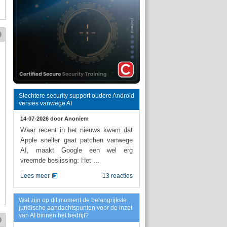
Slechtere security support oudere Android
versies vanwege AI
14-07-2026 door
Anoniem
Waar recent in het nieuws kwam dat
Apple sneller gaat patchen vanwege
AI, maakt Google een wel erg
vreemde beslissing: Het ...
Lees meer
13 reacties
Wat zijn op dit moment de belangrijkste
juridische aandachtspunten voor de inzet
van AI binnen het bedrijf?