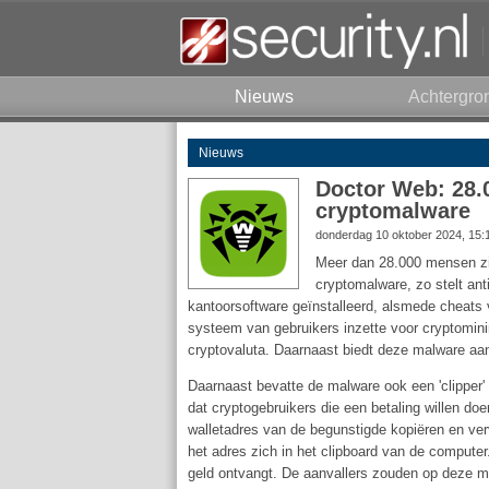
Nieuws
Achtergro
Nieuws
Doctor Web: 28.
cryptomalware
donderdag 10 oktober 2024, 15:
Meer dan 28.000 mensen zij
cryptomalware, zo stelt anti
kantoorsoftware geïnstalleerd, alsmede cheats 
systeem van gebruikers inzette voor cryptomini
cryptovaluta. Daarnaast biedt deze malware aa
Daarnaast bevatte de malware ook een 'clipper' 
dat cryptogebruikers die een betaling willen do
walletadres van de begunstigde kopiëren en ve
het adres zich in het clipboard van de compute
geld ontvangt. De aanvallers zouden op deze m