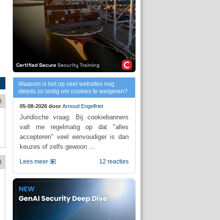
Waarom is het op veel websites nog
steeds zo lastig om cookies te weigeren?
05-08-2026 door
Arnoud Engelfriet
Juridische vraag: Bij cookiebanners
valt me regelmatig op dat "alles
accepteren" veel eenvoudiger is dan
keuzes of zelfs gewoon ...
Lees meer
12 reacties