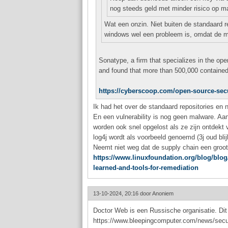
nog steeds geld met minder risico op m
Wat een onzin. Niet buiten de standaard rep
windows wel een probleem is, omdat de me
Sonatype, a firm that specializes in the op
and found that more than 500,000 containe
https://cyberscoop.com/open-source-secu
Ik had het over de standaard repositories en n
En een vulnerability is nog geen malware. Aan
worden ook snel opgelost als ze zijn ontdekt
log4j wordt als voorbeeld genoemd (3j oud bli
Neemt niet weg dat de supply chain een groot 
https://www.linuxfoundation.org/blog/blog/
learned-and-tools-for-remediation
13-10-2024, 20:16 door
Anoniem
Doctor Web is een Russische organisatie. Dit k
https://www.bleepingcomputer.com/news/secur