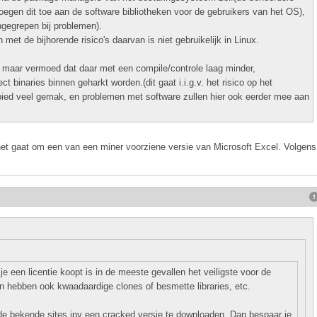
egen dit toe aan de software bibliotheken voor de gebruikers van het OS),
ngegrepen bij problemen).
et de bijhorende risico's daarvan is niet gebruikelijk in Linux.
 maar vermoed dat daar met een compile/controle laag minder,
t binaries binnen geharkt worden.(dit gaat i.i.g.v. het risico op het
ied veel gemak, en problemen met software zullen hier ook eerder mee aan
 het gaat om een van een miner voorziene versie van Microsoft Excel. Volgens
 een licentie koopt is in de meeste gevallen het veiligste voor de
en hebben ook kwaadaardige clones of besmette libraries, etc.
e bekende sites ipv een cracked versie te downloaden. Dan bespaar je