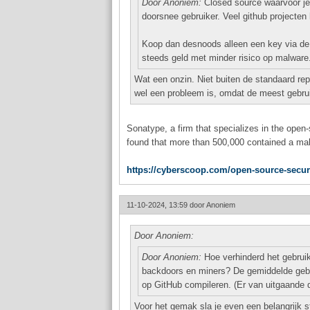
Door Anoniem:
Closed source waarvoor je e
doorsnee gebruiker. Veel github projecten
Koop dan desnoods alleen een key via de
steeds geld met minder risico op malware
Wat een onzin. Niet buiten de standaard repo
wel een probleem is, omdat de meest gebrui
Sonatype, a firm that specializes in the open
found that more than 500,000 contained a ma
https://cyberscoop.com/open-source-secur
11-10-2024, 13:59 door
Anoniem
Door Anoniem:
Door Anoniem:
Hoe verhinderd het gebruik
backdoors en miners? De gemiddelde gebru
op GitHub compileren. (Er van uitgaande d
Voor het gemak sla je even een belangrijk s