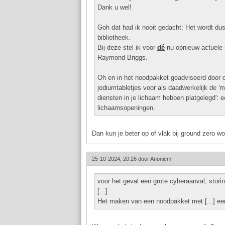
Dank u wel!
Goh dat had ik nooit gedacht: Het wordt dus
bibliotheek.
Bij deze stel ik voor
dé
nu opnieuw actuele 
Raymond Briggs.
Oh en in het noodpakket geadviseerd door o
jodiumtabletjes voor als daadwerkelijk de '
diensten in je lichaam hebben platgelegd': ee
lichaamsopeningen.
Dan kun je beter op of vlak bij ground zero won
25-10-2024, 20:26 door
Anoniem
voor het geval een grote cyberaanval, storin
[...]
Het maken van een noodpakket met [...] een