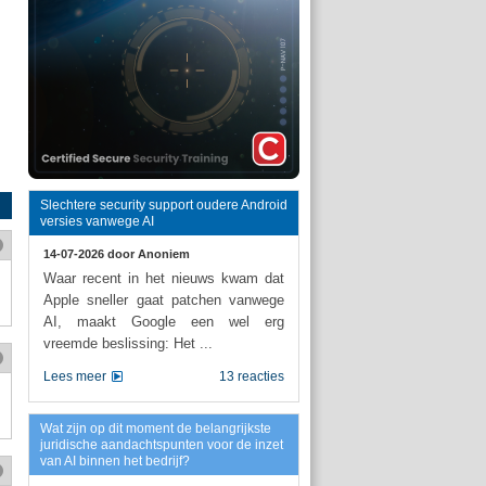
Slechtere security support oudere Android
versies vanwege AI
14-07-2026 door
Anoniem
Waar recent in het nieuws kwam dat
Apple sneller gaat patchen vanwege
AI, maakt Google een wel erg
vreemde beslissing: Het ...
Lees meer
13 reacties
Wat zijn op dit moment de belangrijkste
juridische aandachtspunten voor de inzet
van AI binnen het bedrijf?