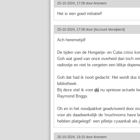
25-10-2024, 17:58 door
Anoniem
Het is een goed initiatief!
25-10-2024, 17:58 door
[Account Verwijderd]
Ach heremetijd!
De tijden van de Hongarije- en Cuba crisis k
Goh wat goed van onze overheid dan toch om 
radiootje en niet te vergeten een blikje doper
Goh dat had ik nooit gedacht: Het wordt dus t
bibliotheek.
Bij deze stel ik voor
dé
nu opnieuw actuele le
Raymond Briggs.
Oh en in het noodpakket geadviseerd door onz
voor als daadwerkelijk de 'mushrooms have bee
hebben platgelegd': een pilletje cyaankali als
25-10-2024, 19:15 door
Anoniem