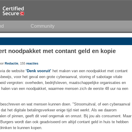
nd
Community
ert noodpakket met contant geld en kopie
door
Redactie
, 155
reacties
 via de website
‘Denk vooruit’
het maken van een noodpakket met contant
tsbewijs, voor het geval een grote cyberaanval, storing of sabotage vitale
heid vergroten: overheden, bedrijfsleven, maatschappelijke organisaties en
uis halen van een noodpakket, waarmee mensen zich de eerste 48 uur na een
's beschreven en wat mensen kunnen doen. "Stroomuitval, of een cyberaanval
 dat het digitale betalingsverkeer enige tijd niet werkt. Als we daarom
len of pinnen, geeft dit veel ongemak en onrust. Bij jou als consument. Maar
 Burgers wordt dan ook geadviseerd om altijd contant geld in huis te hebben
 drinken te kunnen kopen.