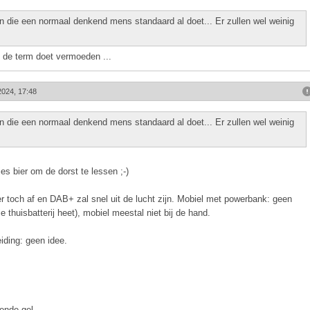
en die een normaal denkend mens standaard al doet... Er zullen wel weinig
de term doet vermoeden ...
2024, 17:48
en die een normaal denkend mens standaard al doet... Er zullen wel weinig
jes bier om de dorst te lessen ;-)
t er toch af en DAB+ zal snel uit de lucht zijn. Mobiel met powerbank: geen
thuisbatterij heet), mobiel meestal niet bij de hand.
iding: geen idee.
ende gel.