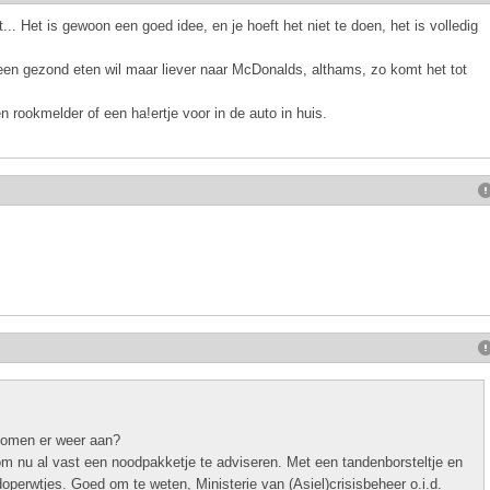
.. Het is gewoon een goed idee, en je hoeft het niet te doen, het is volledig
j geen gezond eten wil maar liever naar McDonalds, althams, zo komt het tot
rookmelder of een ha!ertje voor in de auto in huis.
 komen er weer aan?
 nu al vast een noodpakketje te adviseren. Met een tandenborsteltje en
 doperwtjes. Goed om te weten, Ministerie van (Asiel)crisisbeheer o.i.d.