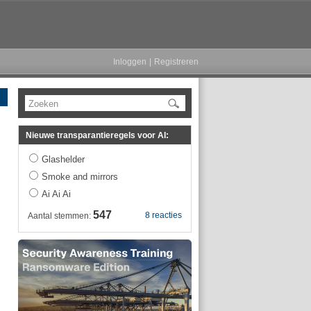
Inloggen
|
Registreren
Zoeken
Nieuwe transparantieregels voor AI:
Glashelder
Smoke and mirrors
Ai Ai Ai
547
8 reacties
Aantal stemmen: