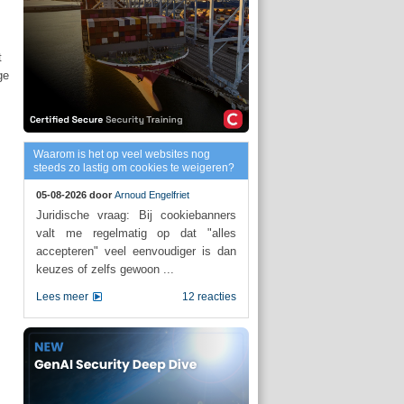
t
ge
Waarom is het op veel websites nog
steeds zo lastig om cookies te weigeren?
05-08-2026 door
Arnoud Engelfriet
Juridische vraag: Bij cookiebanners
valt me regelmatig op dat "alles
accepteren" veel eenvoudiger is dan
keuzes of zelfs gewoon ...
Lees meer
12 reacties