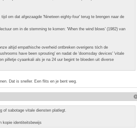
 tijd om dat afgezaagde 'Nineteen eighty-four' terug te brengen naar de
lectuur om in de stemming te komen: 'When the wind blows' (1982) van
nze altijd empathische overheid ontbreken overigens tóch de
mushrooms have been sprouting' en nadat de 'doomsday devices' 'vitale
n pilletje cyaankali als je na 24 uur begint te bloeden uit diverse
en. Dat is sneller. Een flits en je bent weg.
g of sabotage vitale diensten platlegt.
 kopie identiteitsbewijs