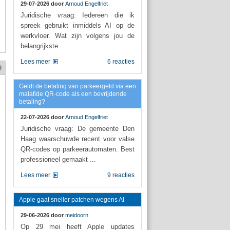
29-07-2026 door
Arnoud Engelfriet
Juridische vraag: Iedereen die ik
spreek gebruikt inmiddels AI op de
werkvloer. Wat zijn volgens jou de
belangrijkste ...
Lees meer
6 reacties
Geldt de betaling van parkeergeld via een
malafide QR-code als een bevrijdende
betaling?
22-07-2026 door
Arnoud Engelfriet
Juridische vraag: De gemeente Den
Haag waarschuwde recent voor valse
QR-codes op parkeerautomaten. Best
professioneel gemaakt ...
Lees meer
9 reacties
Apple gaat sneller patchen wegens AI
29-06-2026 door
meidoorn
Op 29 mei heeft Apple updates