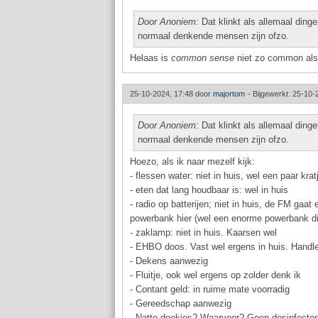
Door Anoniem:
Dat klinkt als allemaal ding
normaal denkende mensen zijn ofzo.
Helaas is
common sense
niet zo common als 
25-10-2024, 17:48 door
majortom
-
Bijgewerkt: 25-10-
Door Anoniem:
Dat klinkt als allemaal ding
normaal denkende mensen zijn ofzo.
Hoezo, als ik naar mezelf kijk:
- flessen water: niet in huis, wel een paar krat
- eten dat lang houdbaar is: wel in huis
- radio op batterijen; niet in huis, de FM gaa
powerbank hier (wel een enorme powerbank die 
- zaklamp: niet in huis. Kaarsen wel
- EHBO doos. Vast wel ergens in huis. Handle
- Dekens aanwezig
- Fluitje, ook wel ergens op zolder denk ik
- Contant geld: in ruime mate voorradig
- Gereedschap aanwezig
- Natte doekjes? Waarvoor? Geen desinfecter