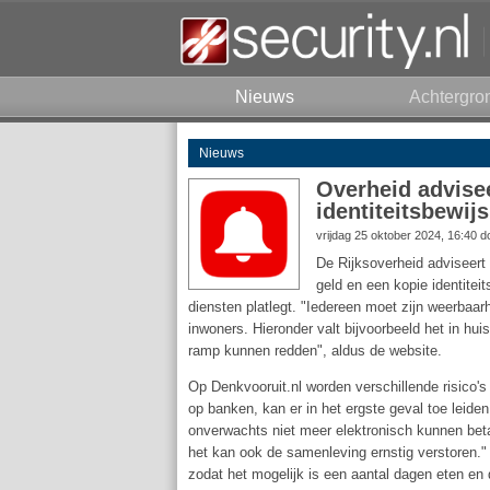
Nieuws
Achtergro
Nieuws
Overheid advise
identiteitsbewijs
vrijdag 25 oktober 2024, 16:40 
De Rijksoverheid adviseert
geld en een kopie identitei
diensten platlegt. "Iedereen moet zijn weerbaar
inwoners. Hieronder valt bijvoorbeeld het in h
ramp kunnen redden", aldus de website.
Op Denkvooruit.nl worden verschillende risico
op banken, kan er in het ergste geval toe leiden
onverwachts niet meer elektronisch kunnen beta
het kan ook de samenleving ernstig verstoren."
zodat het mogelijk is een aantal dagen eten en