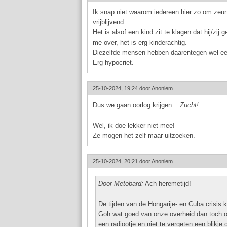
Ik snap niet waarom iedereen hier zo om zeurt.
vrijblijvend.
Het is alsof een kind zit te klagen dat hij/zi
me over, het is erg kinderachtig.
Diezelfde mensen hebben daarentegen wel een 
Erg hypocriet.
25-10-2024, 19:24 door
Anoniem
Dus we gaan oorlog krijgen...
Zucht!
Wel, ik doe lekker niet mee!
Ze mogen het zelf maar uitzoeken.
25-10-2024, 20:21 door
Anoniem
Door Metobard:
Ach heremetijd!
De tijden van de Hongarije- en Cuba crisis
Goh wat goed van onze overheid dan toch om
een radiootje en niet te vergeten een blikje