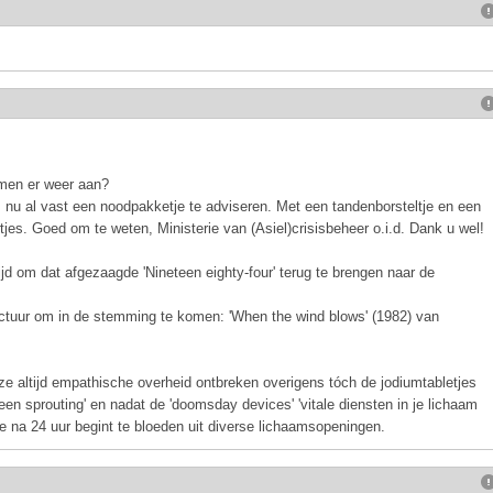
omen er weer aan?
nu al vast een noodpakketje te adviseren. Met een tandenborsteltje en een
wtjes. Goed om te weten, Ministerie van (Asiel)crisisbeheer o.i.d. Dank u wel!
ijd om dat afgezaagde 'Nineteen eighty-four' terug te brengen naar de
ctuur om in de stemming te komen: 'When the wind blows' (1982) van
e altijd empathische overheid ontbreken overigens tóch de jodiumtabletjes
n sprouting' en nadat de 'doomsday devices' 'vitale diensten in je lichaam
 je na 24 uur begint te bloeden uit diverse lichaamsopeningen.