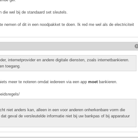
 die wel bij de standaard set sleutels.
te nemen of dit in een noodpakket te doen. Ik red me wel als de electriciteit
er, internetprovider en andere digitale diensten, zoals internetbankieren.
g en toegang.
niets meer te noteren omdat iedereen via een app
moet
bankieren.
heidsregels/
 echt niet anders kan, alleen in een voor anderen onherkenbare vorm die
n dat geval de versleutelde informatie niet bij uw bankpas of bij apparatuur