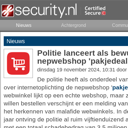
Nieuws
Achtergrond
Commun
Nieuws
Politie lanceert als b
nepwebshop 'pakjedeal
dinsdag 19 november 2024, 10:31 doo
De politie heeft als onderdeel v
over internetoplichting de nepwebshop '
pakje
webwinkel lijkt op een echte webshop, maar 
willen bestellen verschijnt er een melding van
het herkennen van malafide webwinkels. In d
jaar ontving de politie al ruim vijftienduizen
met een totaal schadebedrag van 3,5 miljoen