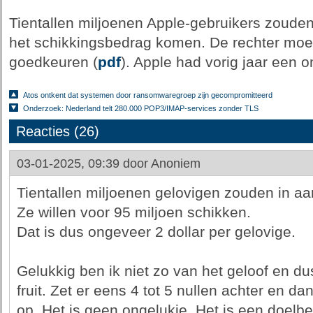
Tientallen miljoenen Apple-gebruikers zoude
het schikkingsbedrag komen. De rechter moet
goedkeuren (
pdf
). Apple had vorig jaar een o
Atos ontkent dat systemen door ransomwaregroep zijn gecompromitteerd
Onderzoek: Nederland telt 280.000 POP3/IMAP-services zonder TLS
Reacties (26)
03-01-2025, 09:39 door
Anoniem
Tientallen miljoenen gelovigen zouden in 
Ze willen voor 95 miljoen schikken.
Dat is dus ongeveer 2 dollar per gelovige.
Gelukkig ben ik niet zo van het geloof en d
fruit. Zet er eens 4 tot 5 nullen achter en da
op. Het is geen ongelukje. Het is een doelbe