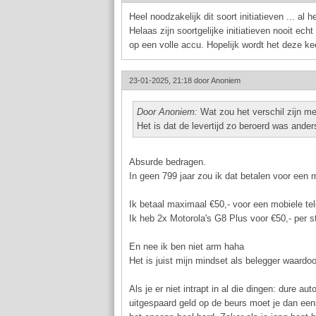
Heel noodzakelijk dit soort initiatieven ... al
Helaas zijn soortgelijke initiatieven nooit e
op een volle accu. Hopelijk wordt het deze kee
23-01-2025, 21:18 door
Anoniem
Door Anoniem:
Wat zou het verschil zijn m
Het is dat de levertijd zo beroerd was ander
Absurde bedragen.
In geen 799 jaar zou ik dat betalen voor een m
Ik betaal maximaal €50,- voor een mobiele te
Ik heb 2x Motorola's G8 Plus voor €50,- per s
En nee ik ben niet arm haha
Het is juist mijn mindset als belegger waardoor
Als je er niet intrapt in al die dingen: dure au
uitgespaard geld op de beurs moet je dan eens