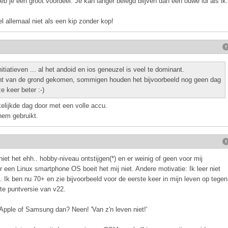
eb je een groot voordeel. Je kan langer belegd blijven dan een ouwe lul als ik.
 allemaal niet als een kip zonder kop!
itiatieven ... al het andoid en ios geneuzel is veel te dominant.
t echt van de grond gekomen, sommigen houden het bijvoorbeeld nog geen dag
e keer beter :-)
lijkde dag door met een volle accu.
 hem gebruikt.
t het ehh.. hobby-niveau ontstijgen(*) en er weinig of geen voor mij
r een Linux smartphone OS boeit het mij niet. Andere motivatie: Ik leer niet
. Ik ben nu 70+ en zie bijvoorbeeld voor de eerste keer in mijn leven op tegen
te puntversie van v22.
pple of Samsung dan? Neen! 'Van z'n leven niet!'