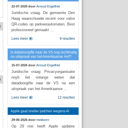
22-07-2026 door
Arnoud Engelfriet
Juridische vraag: De gemeente Den
Haag waarschuwde recent voor valse
QR-codes op parkeerautomaten. Best
professioneel gemaakt ...
Lees meer
9 reacties
Is datadoorgifte naar de VS nog rechtmatig
na uitspraak van het Amerikaanse Hof?
15-07-2026 door
Arnoud Engelfriet
Juridische vraag: Privacyorganisatie
noyb liet onlangs weten dat
datadoorgifte naar de VS na een
uitspraak van het Amerikaanse ...
Lees meer
12 reacties
Apple gaat sneller patchen wegens AI
29-06-2026 door
meidoorn
Op 29 mei heeft Apple updates