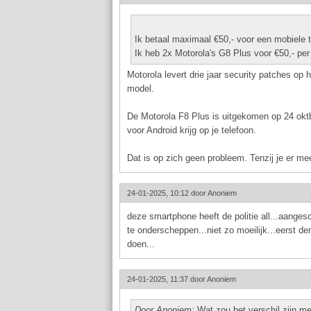
Ik betaal maximaal €50,- voor een mobiele 
Ik heb 2x Motorola's G8 Plus voor €50,- per
Motorola levert drie jaar security patches op h
model.
De Motorola F8 Plus is uitgekomen op 24 oktb
voor Android krijg op je telefoon.
Dat is op zich geen probleem. Tenzij je er me
24-01-2025, 10:12 door
Anoniem
deze smartphone heeft de politie all...aanges
te onderscheppen...niet zo moeilijk...eerst d
doen...
24-01-2025, 11:37 door
Anoniem
Door Anoniem:
Wat zou het verschil zijn m