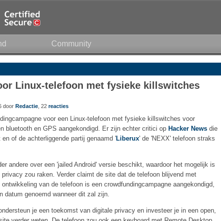
nd
Community
r Linux-telefoon met fysieke killswitches
56 door
Redactie
, 22
reacties
ndingcampagne voor een Linux-telefoon met fysieke killswitches voor
n bluetooth en GPS aangekondigd. Er zijn echter critici op
Hacker News
die
 en of de achterliggende partij genaamd '
Liberux
' de 'NEXX' telefoon straks
er andere over een 'jailed Android' versie beschikt, waardoor het mogelijk is
 privacy zou raken. Verder claimt de site dat de telefoon blijvend met
e ontwikkeling van de telefoon is een crowdfundingcampagne aangekondigd,
en datum genoemd wanneer dit zal zijn.
dersteun je een toekomst van digitale privacy en investeer je in een open,
ite verder weten. De telefoon zou ook een keyboard met Remote Desktop