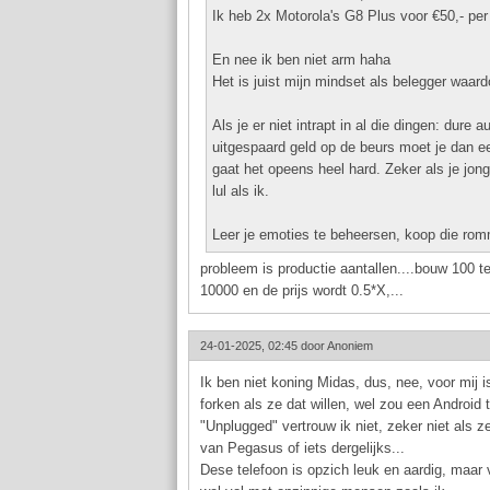
Ik heb 2x Motorola's G8 Plus voor €50,- per
En nee ik ben niet arm haha
Het is juist mijn mindset als belegger waardo
Als je er niet intrapt in al die dingen: dure 
uitgespaard geld op de beurs moet je dan ee
gaat het opeens heel hard. Zeker als je jon
lul als ik.
Leer je emoties te beheersen, koop die romm
probleem is productie aantallen....bouw 100 
10000 en de prijs wordt 0.5*X,...
24-01-2025, 02:45 door
Anoniem
Ik ben niet koning Midas, dus, nee, voor mij
forken als ze dat willen, wel zou een Android 
"Unplugged" vertrouw ik niet, zeker niet als 
van Pegasus of iets dergelijks...
Dese telefoon is opzich leuk en aardig, maar 