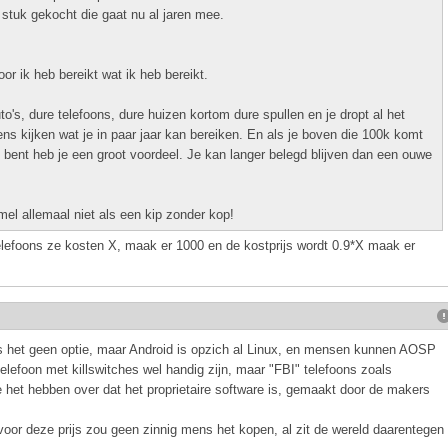
 stuk gekocht die gaat nu al jaren mee.
or ik heb bereikt wat ik heb bereikt.
auto's, dure telefoons, dure huizen kortom dure spullen en je dropt al het
ns kijken wat je in paar jaar kan bereiken. En als je boven die 100k komt
g bent heb je een groot voordeel. Je kan langer belegd blijven dan een ouwe
el allemaal niet als een kip zonder kop!
telefoons ze kosten X, maak er 1000 en de kostprijs wordt 0.9*X maak er
 is het geen optie, maar Android is opzich al Linux, en mensen kunnen AOSP
telefoon met killswitches wel handig zijn, maar "FBI" telefoons zoals
ze het hebben over dat het proprietaire software is, gemaakt door de makers
voor deze prijs zou geen zinnig mens het kopen, al zit de wereld daarentegen