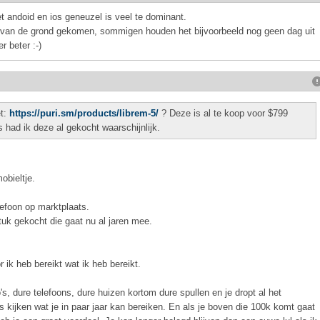
 het andoid en ios geneuzel is veel te dominant.
cht van de grond gekomen, sommigen houden het bijvoorbeeld nog geen dag uit
r beter :-)
et:
https://puri.sm/products/librem-5/
? Deze is al te koop voor $799
s had ik deze al gekocht waarschijnlijk.
obieltje.
lefoon op marktplaats.
tuk gekocht die gaat nu al jaren mee.
 ik heb bereikt wat ik heb bereikt.
to's, dure telefoons, dure huizen kortom dure spullen en je dropt al het
 kijken wat je in paar jaar kan bereiken. En als je boven die 100k komt gaat