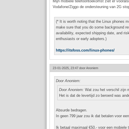
Mijn mobiele telefoontoekomst ziet er voorals
Vodafone/Ziggo de ondersteuning van 2G stopt
(* It is worth noting that the Linux phones
make sure that you do some background res
availability, expected shipping date, and ris
enthusiasts or early adopters.)
https://itsfoss.com/linux-phones/
23-01-2025, 23:47 door
Anoniem
Door Anoniem:
Door Anoniem:
Wat zou het verschil zijn 
Het is dat de levertijd zo beroerd was and
Absurde bedragen.
In geen 799 jaar zou ik dat betalen voor een
Ik betaal maximaal €50,- voor een mobiele 