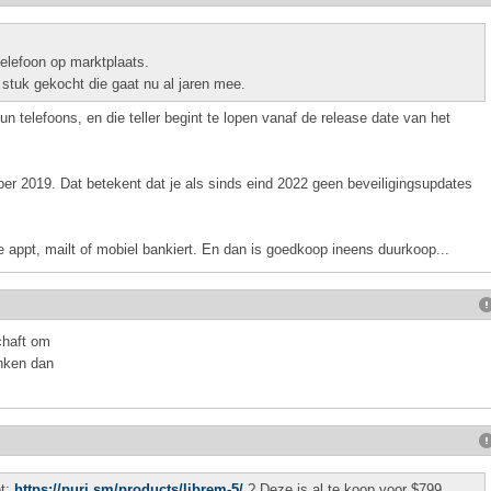
telefoon op marktplaats.
 stuk gekocht die gaat nu al jaren mee.
un telefoons, en die teller begint te lopen vanaf de release date van het
er 2019. Dat betekent dat je als sinds eind 2022 geen beveiligingsupdates
e appt, mailt of mobiel bankiert. En dan is goedkoop ineens duurkoop...
chaft om
enken dan
et:
https://puri.sm/products/librem-5/
? Deze is al te koop voor $799