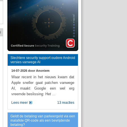
Slechtere security support oudere Android
versies vanwege AI
14-07-2026 door
Anoniem
Waar recent in het nieuws kwam dat
Apple sneller gaat patchen vanwege
AI, maakt Google een wel erg
vreemde beslissing: Het ...
Lees meer
13 reacties
Geldt de betaling van parkeergeld via een
malafide QR-code als een bevrijdende
betaling?