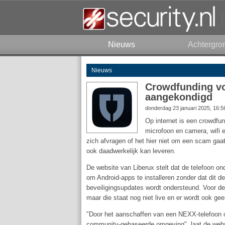
Nieuws
Achtergro
Nieuws
Crowdfunding voo
aangekondigd
donderdag 23 januari 2025, 16:
Op internet is een crowdfu
microfoon en camera, wifi e
zich afvragen of het hier niet om een scam gaat
ook daadwerkelijk kan leveren.
De website van Liberux stelt dat de telefoon ond
om Android-apps te installeren zonder dat dit de
beveiligingsupdates wordt ondersteund. Voor d
maar die staat nog niet live en er wordt ook ge
"Door het aanschaffen van een NEXX-telefoon on
community-gebaseerde omgeving", laat de webs