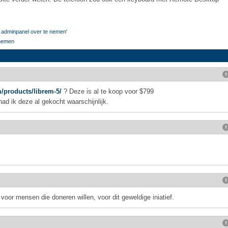
in adminpanel over te nemen'
 nemen
m/products/librem-5/
? Deze is al te koop voor $799
had ik deze al gekocht waarschijnlijk.
 voor mensen die doneren willen, voor dit geweldige iniatief.