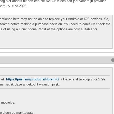
nog niet anders uit dan een nieuwe GSM een half jaar voor mijn provider
 m.i.v. eind 2026.
 mentioned here may not be able to replace your Android or iOS devices. So,
earch before making a purchase decision. You need to carefully check the
ks of using a Linux phone. Most of the options are only suitable for
met:
https://puri.sm/products/librem-5/
? Deze is al te koop voor $799
ers had ik deze al gekocht waarschijnlijk.
 mobieltje.
telefoon op marktplaats.