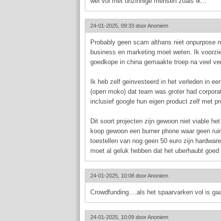
wel vol met onzinnige mensen zoals ik...
24-01-2025, 09:33 door
Anoniem
Probably geen scam althans niet onpurpose ma
business en marketing moet weten. Ik voorzie 
goedkope in china gemaakte troep na veel ve
Ik heb zelf geinvesteerd in het verleden in e
(open moko) dat team was groter had corporate
inclusief google hun eigen product zelf met 
Dit soort projecten zijn gewoon niet viable het 
koop gewoon een burner phone waar geen ruimt
toestellen van nog geen 50 euro zijn hardware 
moet al geluk hebben dat het uberhaubt goed si
24-01-2025, 10:08 door
Anoniem
Crowdfunding....als het spaarvarken vol is gaan
24-01-2025, 10:09 door
Anoniem