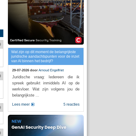
Wat zijn op dit moment de belangrijkste
juridische aandachtspunten voor de inzet
van AI binnen het bedrijf?
29-07-2026 door
Arnoud Engelfriet
Juridische vraag: Iedereen die ik
spreek gebruikt inmiddels AI op de
werkvloer. Wat zijn volgens jou de
belangrijkste ...
Lees meer
5 reacties