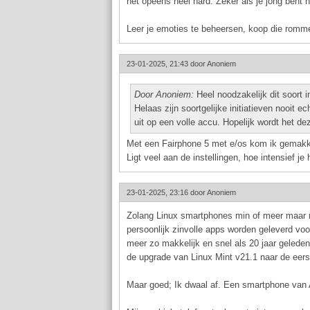
het opeens heel hard. Zeker als je jong bent h
Leer je emoties te beheersen, koop die rommel
23-01-2025, 21:43 door
Anoniem
Door Anoniem:
Heel noodzakelijk dit soort in
Helaas zijn soortgelijke initiatieven nooi
uit op een volle accu. Hopelijk wordt het dez
Met een Fairphone 5 met e/os kom ik gemakke
Ligt veel aan de instellingen, hoe intensief je
23-01-2025, 23:16 door
Anoniem
Zolang Linux smartphones min of meer maar nie
persoonlijk zinvolle apps worden geleverd voo
meer zo makkelijk en snel als 20 jaar geleden
de upgrade van Linux Mint v21.1 naar de eers
Maar goed; Ik dwaal af. Een smartphone van A