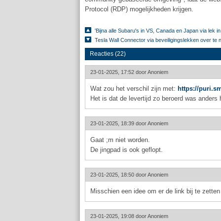
Protocol (RDP) mogelijkheden krijgen.
'Bijna alle Subaru's in VS, Canada en Japan via lek 
Tesla Wall Connector via beveiligingslekken over te
Reacties (22)
23-01-2025, 17:52 door
Anoniem
Wat zou het verschil zijn met:
https://puri.s
Het is dat de levertijd zo beroerd was anders 
23-01-2025, 18:39 door
Anoniem
Gaat ;m niet worden.
De jingpad is ook geflopt.
23-01-2025, 18:50 door
Anoniem
Misschien een idee om er de link bij te zetten
23-01-2025, 19:08 door
Anoniem