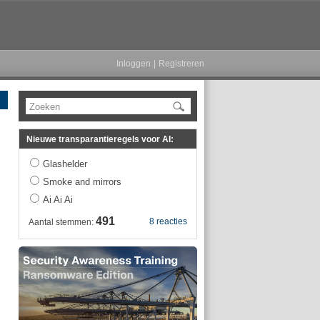
Inloggen
|
Registreren
Zoeken
Nieuwe transparantieregels voor AI:
Glashelder
Smoke and mirrors
Ai Ai Ai
491
8 reacties
Aantal stemmen: