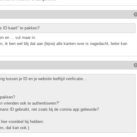
s ID kaart" te pakken?
n en ... vul maar in.
, ik ben wel blij dat aan (bijna) alle kanten over is nagedacht, beter kan
 tussen je ID en je website leeftijd verificatie...
e pakken?
jn vrienden ook te authentiseren?"
ans ID gebruikt, net zoals bij de corona app gebeurde?
hier voordeel bij hebben.
en, dat kan ook.)