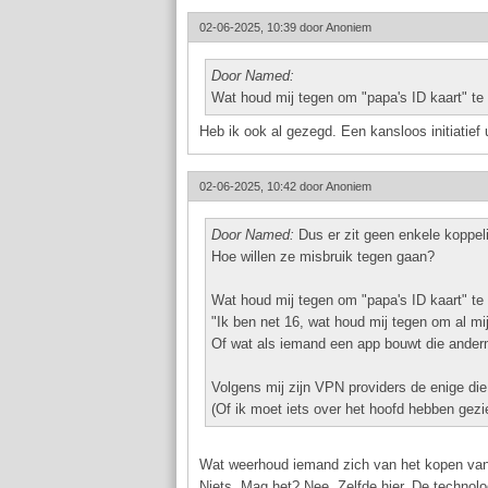
02-06-2025, 10:39 door
Anoniem
Door Named:
Wat houd mij tegen om "papa's ID kaart" t
Heb ik ook al gezegd. Een kansloos initiatief
02-06-2025, 10:42 door
Anoniem
Door Named:
Dus er zit geen enkele koppeling
Hoe willen ze misbruik tegen gaan?
Wat houd mij tegen om "papa's ID kaart" t
"Ik ben net 16, wat houd mij tegen om al mi
Of wat als iemand een app bouwt die anderm
Volgens mij zijn VPN providers de enige die 
(Of ik moet iets over het hoofd hebben gezi
Wat weerhoud iemand zich van het kopen van 
Niets. Mag het? Nee. Zelfde hier. De technolo