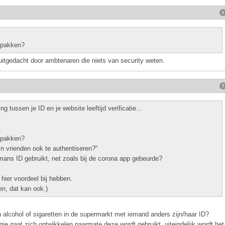
e pakken?
 uitgedacht door ambtenaren die niets van security weten.
 tussen je ID en je website leeftijd verificatie...
e pakken?
jn vrienden ook te authentiseren?"
ans ID gebruikt, net zoals bij de corona app gebeurde?
hier voordeel bij hebben.
en, dat kan ook.)
alcohol of sigaretten in de supermarkt met iemand anders zijn/haar ID?
gie gaat zich ontwikkelen naarmate deze wordt gebruikt, uiteindelijk wordt het