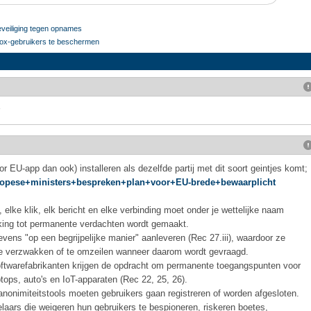
veiliging tegen opnames
efox-gebruikers te beschermen
or EU-app dan ook) installeren als dezelfde partij met dit soort geintjes komt;
Europese+ministers+bespreken+plan+voor+EU-brede+bewaarplicht
 elke klik, elk bericht en elke verbinding moet onder je wettelijke naam
lking tot permanente verdachten wordt gemaakt.
vens "op een begrijpelijke manier" aanleveren (Rec 27.iii), waardoor ze
e verzwakken of te omzeilen wanneer daarom wordt gevraagd.
oftwarefabrikanten krijgen de opdracht om permanente toegangspunten voor
tops, auto's en IoT-apparaten (Rec 22, 25, 26).
nonimiteitstools moeten gebruikers gaan registreren of worden afgesloten.
elaars die weigeren hun gebruikers te bespioneren, riskeren boetes,