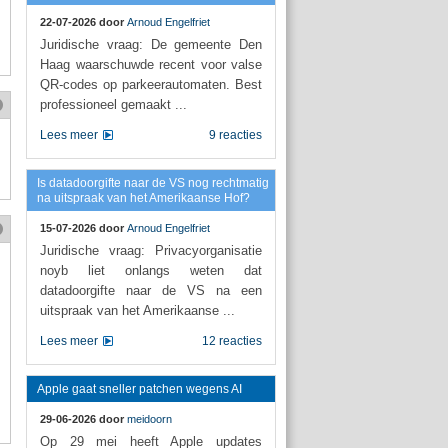
22-07-2026 door
Arnoud Engelfriet
Juridische vraag: De gemeente Den
Haag waarschuwde recent voor valse
QR-codes op parkeerautomaten. Best
professioneel gemaakt ...
Lees meer
9 reacties
Is datadoorgifte naar de VS nog rechtmatig
na uitspraak van het Amerikaanse Hof?
15-07-2026 door
Arnoud Engelfriet
Juridische vraag: Privacyorganisatie
noyb liet onlangs weten dat
datadoorgifte naar de VS na een
uitspraak van het Amerikaanse ...
Lees meer
12 reacties
Apple gaat sneller patchen wegens AI
29-06-2026 door
meidoorn
Op 29 mei heeft Apple updates