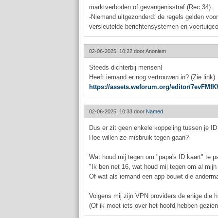
marktverboden of gevangenisstraf (Rec 34).
-Niemand uitgezonderd: de regels gelden voor
versleutelde berichtensystemen en voertuigc
02-06-2025, 10:22 door
Anoniem
Steeds dichterbij mensen!
Heeft iemand er nog vertrouwen in? (Zie link)
https://assets.weforum.org/editor/7e
02-06-2025, 10:33 door
Named
Dus er zit geen enkele koppeling tussen je ID en
Hoe willen ze misbruik tegen gaan?
Wat houd mij tegen om "papa's ID kaart" te 
"Ik ben net 16, wat houd mij tegen om al mijn
Of wat als iemand een app bouwt die anderman
Volgens mij zijn VPN providers de enige die h
(Of ik moet iets over het hoofd hebben gezien