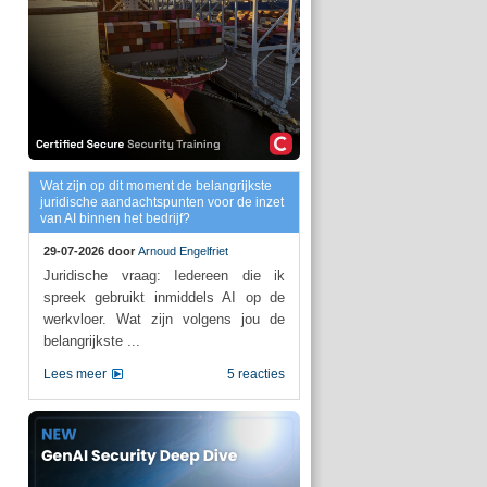
Wat zijn op dit moment de belangrijkste
juridische aandachtspunten voor de inzet
van AI binnen het bedrijf?
29-07-2026 door
Arnoud Engelfriet
Juridische vraag: Iedereen die ik
spreek gebruikt inmiddels AI op de
werkvloer. Wat zijn volgens jou de
belangrijkste ...
Lees meer
5 reacties