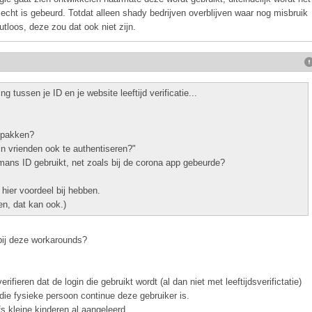
 echt is gebeurd. Totdat alleen shady bedrijven overblijven waar nog misbruik
utloos, deze zou dat ook niet zijn.
 tussen je ID en je website leeftijd verificatie...
e pakken?
jn vrienden ook te authentiseren?"
ans ID gebruikt, net zoals bij de corona app gebeurde?
hier voordeel bij hebben.
en, dat kan ook.)
bij deze workarounds?
fieren dat de login die gebruikt wordt (al dan niet met leeftijdsverifictatie)
t die fysieke persoon continue deze gebruiker is.
s kleine kinderen al aangeleerd.