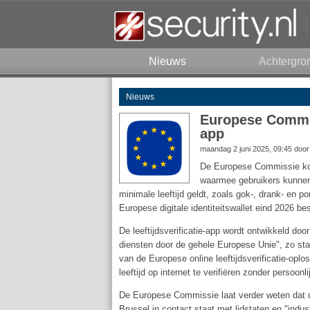
Nieuws
Achtergro
Nieuws
Europese Commis
app
maandag 2 juni 2025, 09:45 doo
De Europese Commissie komt
waarmee gebruikers kunnen
minimale leeftijd geldt, zoals gok-, drank- en por
Europese digitale identiteitswallet eind 2026 b
De leeftijdsverificatie-app wordt ontwikkeld do
diensten door de gehele Europese Unie", zo st
van de Europese online leeftijdsverificatie-oplo
leeftijd op internet te verifiëren zonder persoonl
De Europese Commissie laat verder weten dat de 
Brussel in contact staat met lidstaten en "ind