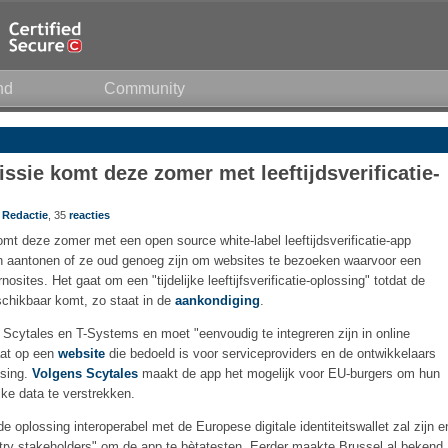
nd
Community
sie komt deze zomer met leeftijdsverificatie-
r
Redactie
, 35
reacties
 deze zomer met een open source white-label leeftijdsverificatie-app
 aantonen of ze oud genoeg zijn om websites te bezoeken waarvoor een
nosites. Het gaat om een "tijdelijke leeftijfsverificatie-oplossing" totdat de
eschikbaar komt, zo staat in de
aankondiging
.
or Scytales en T-Systems en moet "eenvoudig te integreren zijn in online
aat op een
website
die bedoeld is voor serviceproviders en de ontwikkelaars
ssing.
Volgens Scytales
maakt de app het mogelijk voor EU-burgers om hun
ijke data te verstrekken.
oplossing interoperabel met de Europese digitale identiteitswallet zal zijn e
ustry stakeholders" om de app te bètatesten. Eerder maakte Brussel al bekend