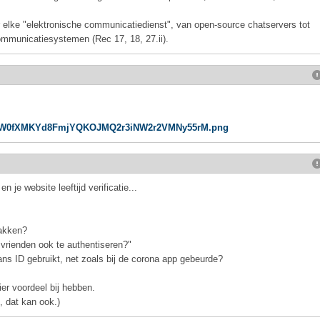
 elke "elektronische communicatiedienst", van open-source chatservers tot
ommunicatiesystemen (Rec 17, 18, 27.ii).
vFMfKW0fXMKYd8FmjYQKOJMQ2r3iNW2r2VMNy55rM.png
 je website leeftijd verificatie...
pakken?
 vrienden ook te authentiseren?"
s ID gebruikt, net zoals bij de corona app gebeurde?
ier voordeel bij hebben.
, dat kan ook.)