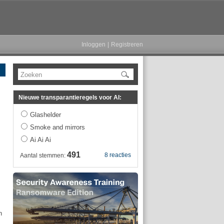
Inloggen
|
Registreren
Zoeken
Nieuwe transparantieregels voor AI:
Glashelder
Smoke and mirrors
Ai Ai Ai
491
8 reacties
Aantal stemmen:
n