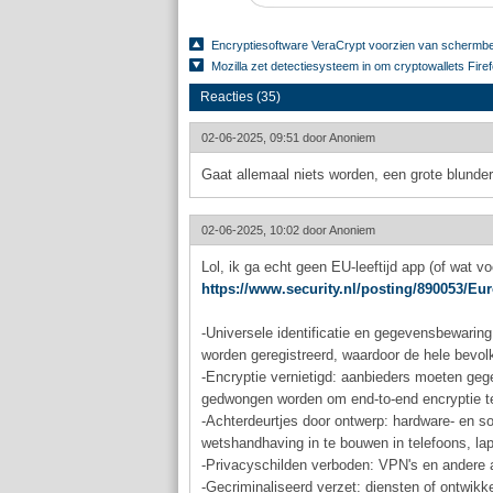
Encryptiesoftware VeraCrypt voorzien van schermbe
Mozilla zet detectiesysteem in om cryptowallets Fir
Reacties (35)
02-06-2025, 09:51 door
Anoniem
Gaat allemaal niets worden, een grote blunder
02-06-2025, 10:02 door
Anoniem
Lol, ik ga echt geen EU-leeftijd app (of wat vo
https://www.security.nl/posting/890053/
-Universele identificatie en gegevensbewaring,
worden geregistreerd, waardoor de hele bevo
-Encryptie vernietigd: aanbieders moeten gege
gedwongen worden om end-to-end encryptie t
-Achterdeurtjes door ontwerp: hardware- en s
wetshandhaving in te bouwen in telefoons, lap
-Privacyschilden verboden: VPN's en andere a
-Gecriminaliseerd verzet: diensten of ontwikk