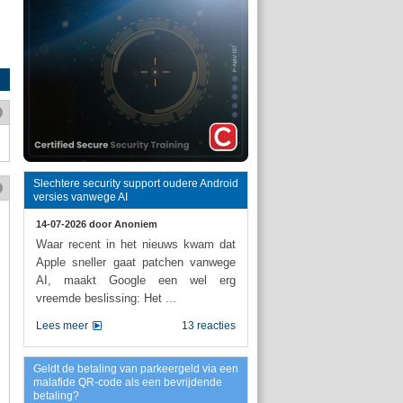
Slechtere security support oudere Android
versies vanwege AI
14-07-2026 door
Anoniem
Waar recent in het nieuws kwam dat
Apple sneller gaat patchen vanwege
AI, maakt Google een wel erg
vreemde beslissing: Het ...
Lees meer
13 reacties
Geldt de betaling van parkeergeld via een
malafide QR-code als een bevrijdende
betaling?