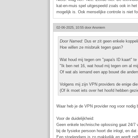
kat-en-muis spel uitgespeeld zoals ook in het
mogelijk is. Ook menselijke controle is niet fo
02-06-2025, 10:55 door
Anoniem
Door Named:
Dus er zit geen enkele koppeling
Hoe willen ze misbruik tegen gaan?
Wat houd mij tegen om "papa's ID kaart" t
"Ik ben net 16, wat houd mij tegen om al mi
Of wat als iemand een app bouwt die anderm
Volgens mij zijn VPN providers de enige die 
(Of ik moet iets over het hoofd hebben gezi
Waar heb je de VPN provider nog voor nodig 
Voor de duidelijkheid:
Geen enkele technische oplossing gaat 24/7 veri
bij de fysieke persoon hoort die inlogt, en da
Een stoelendans is zo makkelijk en wordt zelf