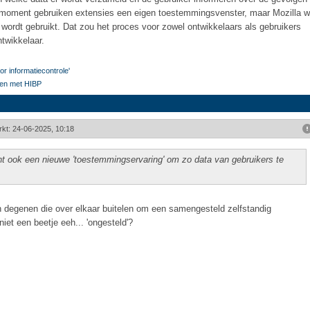
t moment gebruiken extensies een eigen toestemmingsvenster, maar Mozilla wi
wordt gebruikt. Dat zou het proces voor zowel ontwikkelaars als gebruikers
twikkelaar.
r informatiecontrole'
den met HIBP
rkt: 24-06-2025, 10:18
ent ook een nieuwe 'toestemmingservaring' om zo data van gebruikers te
en degenen die over elkaar buitelen om een samengesteld zelfstandig
niet een beetje eeh... 'ongesteld'?