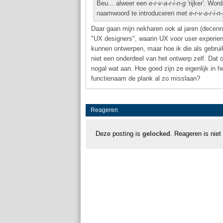
Beu... alweer een
e-r-v-a-r-i-n-g
'rijker'. Wo
naamwoord te introduceren met
e-r-v-a-r-i-n
Daar gaan mijn nekharen ook al jaren (decenn
"UX designers", waarin UX voor user experien
kunnen ontwerpen, maar hoe ik die als gebruik
niet een onderdeel van het ontwerp zelf. Dat
nogal wat aan. Hoe goed zijn ze eigenlijk in
functienaam de plank al zo misslaan?
Reageren
Deze posting is
gelocked
. Reageren is niet