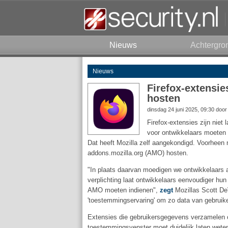
Nieuws
Achtergro
Nieuws
Firefox-extensie
hosten
dinsdag 24 juni 2025, 09:30 doo
Firefox-extensies zijn niet 
voor ontwikkelaars moeten
Dat heeft Mozilla zelf aangekondigd. Voorheen 
addons.mozilla.org (AMO) hosten.
"In plaats daarvan moedigen we ontwikkelaars a
verplichting laat ontwikkelaars eenvoudiger hun
AMO moeten indienen",
zegt
Mozillas Scott De
'toestemmingservaring' om zo data van gebruik
Extensies die gebruikersgegevens verzamelen o
toestemmingsvenster moet duidelijk laten weten