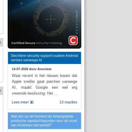
Slechtere security support oudere Android
versies vanwege AI
14-07-2026 door
Anoniem
Waar recent in het nieuws kwam dat
Apple sneller gaat patchen vanwege
AI, maakt Google een wel erg
vreemde beslissing: Het ...
Lees meer
13 reacties
Wat zijn op dit moment de belangrijkste
juridische aandachtspunten voor de inzet
van AI binnen het bedrijf?