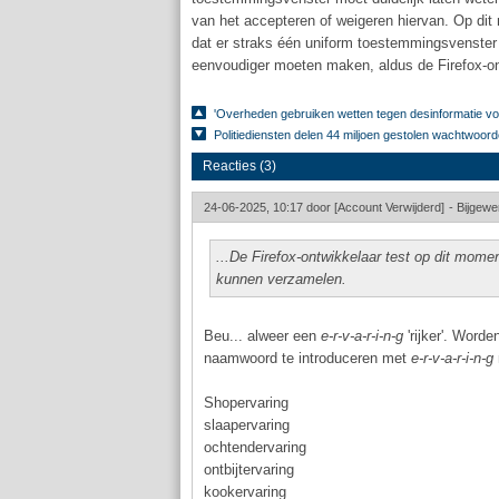
van het accepteren of weigeren hiervan. Op di
dat er straks één uniform toestemmingsvenster 
eenvoudiger moeten maken, aldus de Firefox-on
'Overheden gebruiken wetten tegen desinformatie voo
Politiediensten delen 44 miljoen gestolen wachtwoor
Reacties (3)
24-06-2025, 10:17 door
[Account Verwijderd]
-
Bijgewe
...De Firefox-ontwikkelaar test op dit mom
kunnen verzamelen.
Beu... alweer een
e-r-v-a-r-i-n-g
'rijker'. Word
naamwoord te introduceren met
e-r-v-a-r-i-n-g
Shopervaring
slaapervaring
ochtendervaring
ontbijtervaring
kookervaring