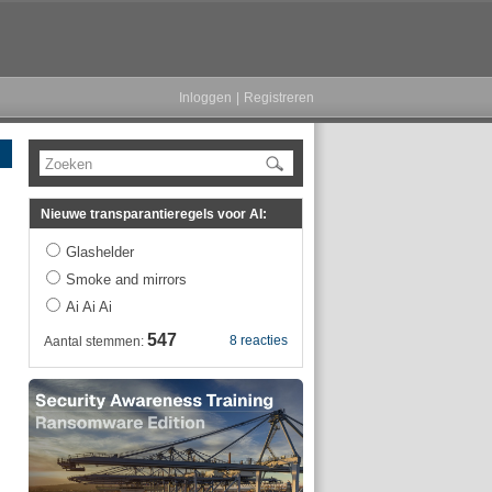
Inloggen
|
Registreren
Zoeken
Nieuwe transparantieregels voor AI:
Glashelder
Smoke and mirrors
Ai Ai Ai
547
8 reacties
Aantal stemmen: