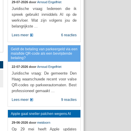
29-07-2026 door
Arnoud Engelfriet
Juridische vraag: Iedereen die ik
spreek gebruikt inmiddels AI op de
werkvloer. Wat zijn volgens jou de
belangrijkste ...
Lees meer
6 reacties
Geldt de betaling van parkeergeld via een
malafide QR-code als een bevrijdende
betaling?
22-07-2026 door
Arnoud Engelfriet
Juridische vraag: De gemeente Den
Haag waarschuwde recent voor valse
QR-codes op parkeerautomaten. Best
professioneel gemaakt ...
Lees meer
9 reacties
Apple gaat sneller patchen wegens AI
29-06-2026 door
meidoorn
Op 29 mei heeft Apple updates