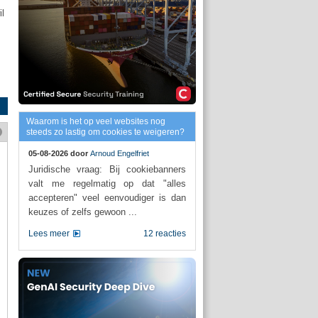
l
Waarom is het op veel websites nog
steeds zo lastig om cookies te weigeren?
05-08-2026 door
Arnoud Engelfriet
Juridische vraag: Bij cookiebanners
valt me regelmatig op dat "alles
accepteren" veel eenvoudiger is dan
keuzes of zelfs gewoon ...
Lees meer
12 reacties