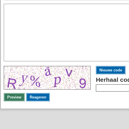
Nieuwe code
Herhaal co
Preview
Reageren