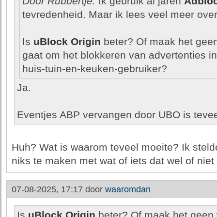
Door Rubbertje:
Ik gebruik al jaren
Adbloc
tevredenheid. Maar ik lees veel meer ove
Is
uBlock Origin
beter? Of maak het geen 
gaat om het blokkeren van advertenties i
huis-tuin-en-keuken-gebruiker?
Ja.
Eventjes ABP vervangen door UBO is tevee
Huh? Wat is waarom teveel moeite? Ik stel
niks te maken met wat of iets dat wel of niet 
07-08-2025, 17:17 door
waaromdan
Is
uBlock Origin
beter? Of maak het geen w