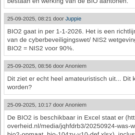
bestaan en werking van de BIO aantonen.
25-09-2025, 08:21 door
Juppie
BIO2 gaat in per 1-1-2026. Het is een richtli
van de cyberbeveiligingswet/ NIS2 wetgevin
BIO2 = NIS2 voor 90%.
25-09-2025, 08:56 door
Anoniem
Dit ziet er echt heel amateuristisch uit... D
worden?
25-09-2025, 10:17 door
Anoniem
De BIO2 is beschikbaar in Excel staat er (ht
overheid.nl/media/jqhfdrb3/20250924-was-wor
bio2-opmaat_bio-104zv-v10-def.xlsx), inclus