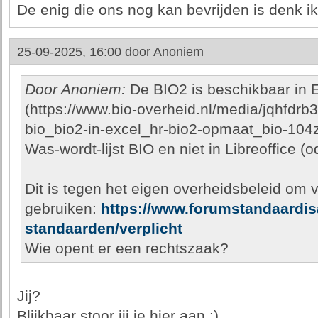
De enig die ons nog kan bevrijden is denk 
25-09-2025, 16:00 door
Anoniem
Door Anoniem:
De BIO2 is beschikbaar in E
(https://www.bio-overheid.nl/media/jqhfdrb
bio_bio2-in-excel_hr-bio2-opmaat_bio-104zv
Was-wordt-lijst BIO en niet in Libreoffice (o
Dit is tegen het eigen overheidsbeleid om 
gebruiken:
https://www.forumstandaardisa
standaarden/verplicht
Wie opent er een rechtszaak?
Jij?
Blijkbaar stoor jij je hier aan :)