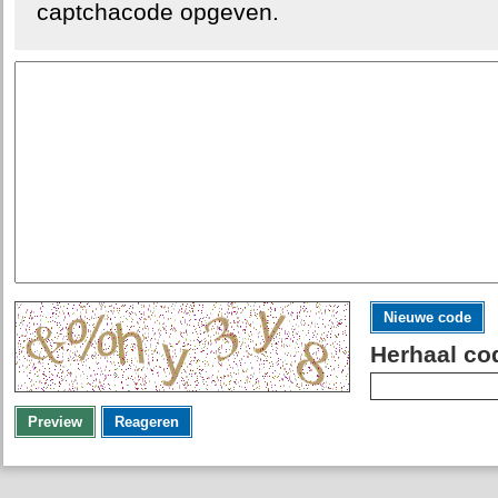
captchacode opgeven.
Nieuwe code
Herhaal co
Preview
Reageren