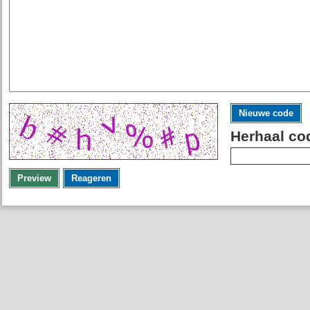
Nieuwe code
Herhaal co
Preview
Reageren