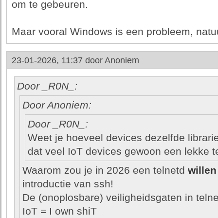
om te gebeuren.
Maar vooral Windows is een probleem, natuur
23-01-2026, 11:37 door
Anoniem
Door _R0N_:
Door Anoniem:
Door _R0N_:
Weet je hoeveel devices dezelfde librar
dat veel IoT devices gewoon een lekke t
Waarom zou je in 2026 een telnetd
willen
introductie van ssh!
De (onoplosbare) veiligheidsgaten in telnet
IoT = I own shiT