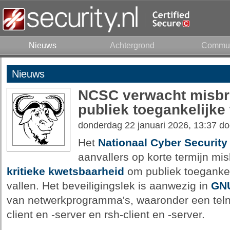
Nieuws
Achtergrond
Commun
Nieuws
NCSC verwacht misbrui
publiek toegankelijke 
donderdag 22 januari 2026, 13:37 d
Het
Nationaal Cyber Securit
aanvallers op korte termijn mi
kritieke kwetsbaarheid
om publiek toegankeli
vallen. Het beveiligingslek is aanwezig in
GNU
van netwerkprogramma's, waaronder een telnet
client en -server en rsh-client en -server.