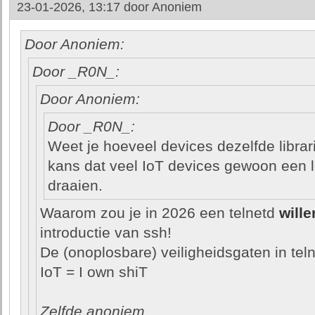
23-01-2026, 13:17 door
Anoniem
Door Anoniem:
Door _R0N_:
Door Anoniem:
Door _R0N_:
Weet je hoeveel devices dezelfde libra
kans dat veel IoT devices gewoon een 
draaien.
Waarom zou je in 2026 een telnetd
wille
introductie van ssh!
De (onoplosbare) veiligheidsgaten in teln
IoT = I own shiT
Zelfde anoniem