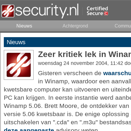
Nieuws
Achtergrond
Commun
Nieuws
Zeer kritiek lek in Wina
woensdag 24 november 2004, 11:42 d
Gisteren verscheen de
waarsch
in Winamp, waardoor een aanvall
kwetsbare computer kan uitvoeren en uiteinde
PC kan krijgen. In eerste instantie werd aan
Winamp 5.06. Brett Moore, de ontdekker van h
versie 5.06 kwetsbaar is. De enige oplossing 
uitschakelen van ".cda" en ".m3u" bestandsas
deze aangepaste
advisory weten.