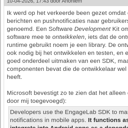
10-04-2026, 17:43 door
Anoniem
Ik werd op het verkeerde been gezet omdat
berichten en pushnotificaties naar gebruike
genoemd. Een Software
Development
Kit o
software mee te
ontwikkelen
, iets dat de on
runtime gebruikt noem je een library. De ontw
ook nodig bij het ontwikkelen en testen, en 
goed onderdeel uitmaken van een SDK, maar
componenten bevat die de ontwikkelaar wel e
heeft.
Microsoft bevestigt zo te zien dat het alleen
door mij toegevoegd):
Developers use the EngageLab SDK to m
notifications in mobile apps.
It functions a