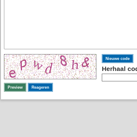
Nieuwe code
Herhaal co
Preview
Reageren