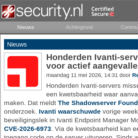
Nieuws
Achtergrond
Commun
Nieuws
Honderden Ivanti-ser
voor actief aangevalle
maandag 11 mei 2026, 14:31 door
Re
Honderden Ivanti-servers miss
een kwetsbaarheid waar aanvall
maken. Dat meldt
The Shadowserver Found
onderzoek.
Ivanti waarschuwde
vorige week
beveiligingslek in Ivanti Endpoint Manager 
CVE-2026-6973
. Via de kwetsbaarheid kan e
toegang code op de server uitvoeren. Sinds w