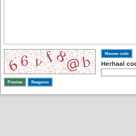
Nieuwe code
Herhaal co
Preview
Reageren