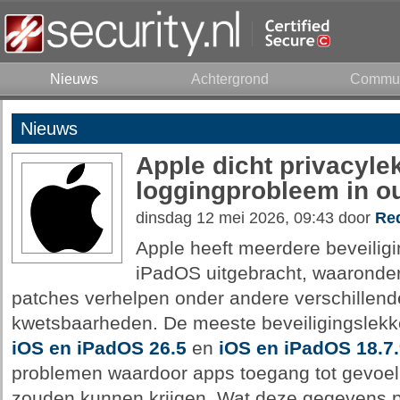
Nieuws
Achtergrond
Commun
Nieuws
Apple dicht privacyle
loggingprobleem in o
dinsdag 12 mei 2026, 09:43 door
Red
Apple heeft meerdere beveilig
iPadOS uitgebracht, waaronde
patches verhelpen onder andere verschillend
kwetsbaarheden. De meeste beveiligingslekk
iOS en iPadOS 26.5
en
iOS en iPadOS 18.7.
problemen waardoor apps toegang tot gevoe
zouden kunnen krijgen. Wat deze gegevens p