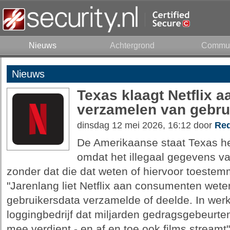
Nieuws
Achtergrond
Commun
Nieuws
Texas klaagt Netflix a
verzamelen van gebru
dinsdag 12 mei 2026, 16:12 door
Red
De Amerikaanse staat Texas he
omdat het illegaal gegevens v
zonder dat die dat weten of hiervoor toeste
"Jarenlang liet Netflix aan consumenten weten
gebruikersdata verzamelde of deelde. In werke
loggingbedrijf dat miljarden gedragsgebeurte
mee verdient - en af en toe ook films streamt