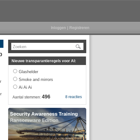
Inloggen
|
Registreren
Zoeken
p
Nieuwe transparantieregels voor AI:
Glashelder
Smoke and mirrors
r
Ai Ai Ai
r
496
8 reacties
Aantal stemmen: