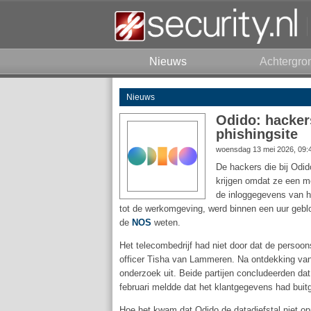
Nieuws
Achtergro
Nieuws
Odido: hacker
phishingsite
woensdag 13 mei 2026, 09:
De hackers die bij Odi
krijgen omdat ze een me
de inloggegevens van h
tot de werkomgeving, werd binnen een uur gebl
de
NOS
weten.
Het telecombedrijf had niet door dat de perso
officer Tisha van Lammeren. Na ontdekking va
onderzoek uit. Beide partijen concludeerden da
februari meldde dat het klantgegevens had bu
Hoe het kwam dat Odido de datadiefstal niet 