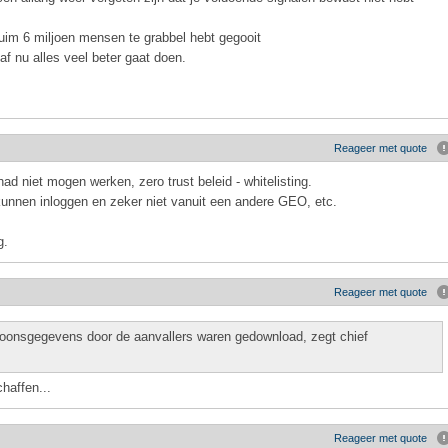
ruim 6 miljoen mensen te grabbel hebt gegooit
af nu alles veel beter gaat doen.
Reageer met quote
 had niet mogen werken, zero trust beleid - whitelisting.
 kunnen inloggen en zeker niet vanuit een andere GEO, etc.
g.
Reageer met quote
rsoonsgegevens door de aanvallers waren gedownload, zegt chief
haffen...
Reageer met quote