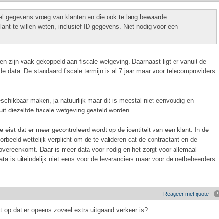
el gegevens vroeg van klanten en die ook te lang bewaarde.
nt te willen weten, inclusief ID-gegevens. Niet nodig voor een
nen zijn vaak gekoppeld aan fiscale wetgeving. Daarnaast ligt er vanuit de
 data. De standaard fiscale termijn is al 7 jaar maar voor telecomproviders
schikbaar maken, ja natuurlijk maar dit is meestal niet eenvoudig en
it diezelfde fiscale wetgeving gesteld worden.
 eist dat er meer gecontroleerd wordt op de identiteit van een klant. In de
oorbeeld wettelijk verplicht om de te valideren dat de contractant en de
overeenkomt. Daar is meer data voor nodig en het zorgt voor allemaal
data is uiteindelijk niet eens voor de leveranciers maar voor de netbeheerders
Reageer met quote
t op dat er opeens zoveel extra uitgaand verkeer is?