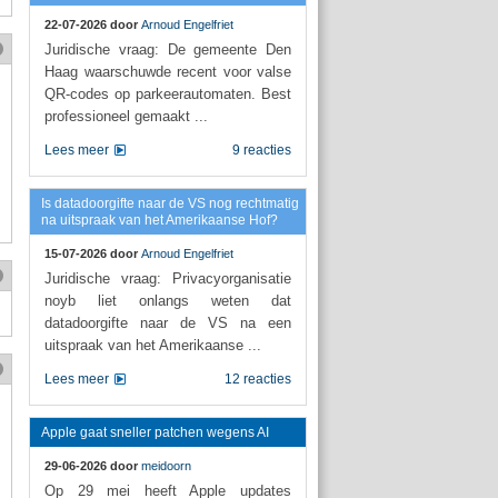
22-07-2026 door
Arnoud Engelfriet
Juridische vraag: De gemeente Den
Haag waarschuwde recent voor valse
QR-codes op parkeerautomaten. Best
professioneel gemaakt ...
Lees meer
9 reacties
Is datadoorgifte naar de VS nog rechtmatig
na uitspraak van het Amerikaanse Hof?
15-07-2026 door
Arnoud Engelfriet
Juridische vraag: Privacyorganisatie
noyb liet onlangs weten dat
datadoorgifte naar de VS na een
uitspraak van het Amerikaanse ...
Lees meer
12 reacties
Apple gaat sneller patchen wegens AI
29-06-2026 door
meidoorn
Op 29 mei heeft Apple updates