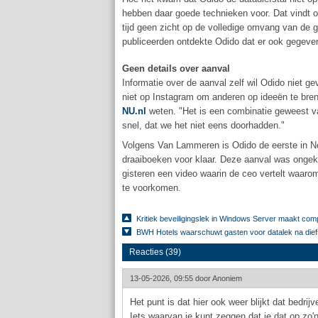
hebben daar goede technieken voor. Dat vindt o
tijd geen zicht op de volledige omvang van de g
publiceerden ontdekte Odido dat er ook gegeve
Geen details over aanval
Informatie over de aanval zelf wil Odido niet gev
niet op Instagram om anderen op ideeën te bre
NU.nl
weten. "Het is een combinatie geweest v
snel, dat we het niet eens doorhadden."
Volgens Van Lammeren is Odido de eerste in Ned
draaiboeken voor klaar. Deze aanval was ongek
gisteren een video waarin de ceo vertelt waaro
te voorkomen.
Kritiek beveiligingslek in Windows Server maakt co
BWH Hotels waarschuwt gasten voor datalek na die
Reacties (39)
13-05-2026, 09:55 door
Anoniem
Het punt is dat hier ook weer blijkt dat bedri
Iets waarvan je kunt zeggen dat je dat op zo