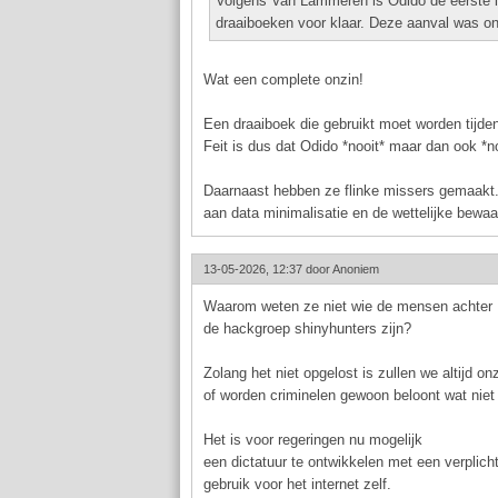
Volgens Van Lammeren is Odido de eerste in
draaiboeken voor klaar. Deze aanval was o
Wat een complete onzin!
Een draaiboek die gebruikt moet worden tijd
Feit is dus dat Odido *nooit* maar dan ook *n
Daarnaast hebben ze flinke missers gemaakt. 
aan data minimalisatie en de wettelijke bewaa
13-05-2026, 12:37 door
Anoniem
Waarom weten ze niet wie de mensen achter
de hackgroep shinyhunters zijn?
Zolang het niet opgelost is zullen we altijd on
of worden criminelen gewoon beloont wat niet ju
Het is voor regeringen nu mogelijk
een dictatuur te ontwikkelen met een verplich
gebruik voor het internet zelf.