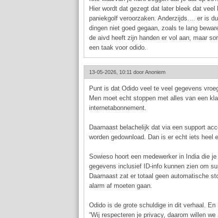
Hier wordt dat gezegt dat later bleek dat veel
paniekgolf veroorzaken. Anderzijds.... er is d
dingen niet goed gegaan, zoals te lang bew
de aivd heeft zijn handen er vol aan, maar so
een taak voor odido.
13-05-2026, 10:11 door
Anoniem
Punt is dat Odido veel te veel gegevens vroe
Men moet echt stoppen met alles van een klant
internetabonnement.
Daarnaast belachelijk dat via een support ac
worden gedownload. Dan is er echt iets heel e
Sowieso hoort een medewerker in India die je
gegevens inclusief ID-info kunnen zien om s
Daarnaast zat er totaal geen automatische st
alarm af moeten gaan.
Odido is de grote schuldige in dit verhaal. En
“Wij respecteren je privacy, daarom willen we