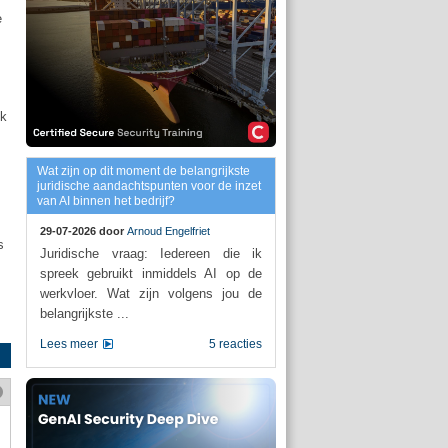
e
ok
Wat zijn op dit moment de belangrijkste
juridische aandachtspunten voor de inzet
van AI binnen het bedrijf?
29-07-2026 door
Arnoud Engelfriet
s
Juridische vraag: Iedereen die ik
spreek gebruikt inmiddels AI op de
werkvloer. Wat zijn volgens jou de
belangrijkste ...
Lees meer
5 reacties