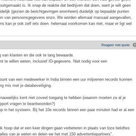
 buitgemaakt is. Ik snap de reaktie dat bedrijven dat doen, want je wilt geen
uidelijk (gezien de berichtgevingen eromheen) duidelijk op bepaalde punten
aren van persoonsgegevens enzo. We worden allemaal massaal aangevallen,
ms kan je ook zelf iets doen. helemaal voorkomen kan niet, maar er ligt wel
Reageer met quote
g van klanten en die ook te lang bewaarde.
 te willen weten, inclusief ID-gegevens. Niet nodig voor een
count van een medewerker in India binnen een uur miljoenen records kunnen
rg mis met je databeveiliging.
 nauwelijks kent niet zoveel toegang te hebben (waarom moeten ze al je
upport vragen te beantwoorden?)
op in het systeem. Bij het 10e records binnen een paar minuten had er al een
 ik hoop dat er een keer dingen gaan verbeteren in plaats van loze beloftes
 alles van je weten en delen we het met 150 advertentiepartners”.