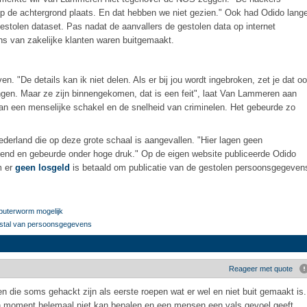
p de achtergrond plaats. En dat hebben we niet gezien." Ook had Odido lang
estolen dataset. Pas nadat de aanvallers de gestolen data op internet
ns van zakelijke klanten waren buitgemaakt.
en. "De details kan ik niet delen. Als er bij jou wordt ingebroken, zet je dat o
ngen. Maar ze zijn binnengekomen, dat is een feit", laat Van Lammeren aan
an een menselijke schakel en de snelheid van criminelen. Het gebeurde zo
erland die op deze grote schaal is aangevallen. "Hier lagen geen
end en gebeurde onder hoge druk." Op de eigen website publiceerde Odido
m er
geen losgeld
is betaald om publicatie van de gestolen persoonsgegeven
mputerworm mogelijk
fstal van persoonsgegevens
Reageer met quote
jven die soms gehackt zijn als eerste roepen wat er wel en niet buit gemaakt is.
'n moment helemaal niet kan bepalen en een mensen een vals gevoel geeft.