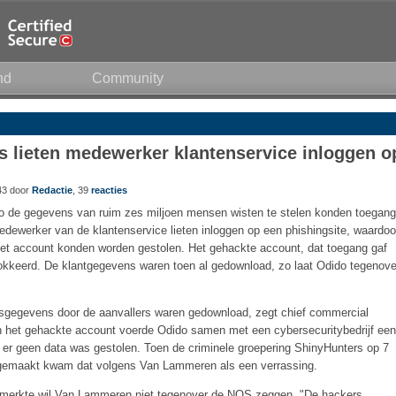
nd
Community
s lieten medewerker klantenservice inloggen o
43 door
Redactie
, 39
reacties
do de gegevens van ruim zes miljoen mensen wisten te stelen konden toegang
dewerker van de klantenservice lieten inloggen op een phishingsite, waardoo
et account konden worden gestolen. Het gehackte account, dat toegang gaf
okkeerd. De klantgegevens waren toen al gedownload, zo laat Odido tegenove
onsgegevens door de aanvallers waren gedownload, zegt chief commercial
n het gehackte account voerde Odido samen met een cybersecuritybedrijf een
t er geen data was gestolen. Toen de criminele groepering ShinyHunters op 7
itgemaakt kwam dat volgens Van Lammeren als een verrassing.
opmerkte wil Van Lammeren niet tegenover de NOS zeggen. "De hackers