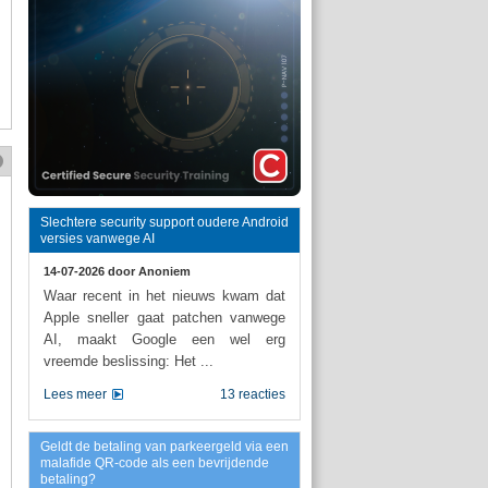
Slechtere security support oudere Android
versies vanwege AI
14-07-2026 door
Anoniem
Waar recent in het nieuws kwam dat
Apple sneller gaat patchen vanwege
AI, maakt Google een wel erg
vreemde beslissing: Het ...
Lees meer
13 reacties
Geldt de betaling van parkeergeld via een
malafide QR-code als een bevrijdende
betaling?