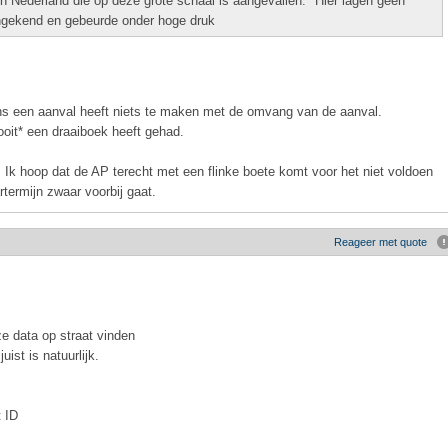
 Nederland die op deze grote schaal is aangevallen. "Hier lagen geen
ngekend en gebeurde onder hoge druk
ens een aanval heeft niets te maken met de omvang van de aanval.
ooit* een draaiboek heeft gehad.
Ik hoop dat de AP terecht met een flinke boete komt voor het niet voldoen
rtermijn zwaar voorbij gaat.
Reageer met quote
ze data op straat vinden
ist is natuurlijk.
t ID