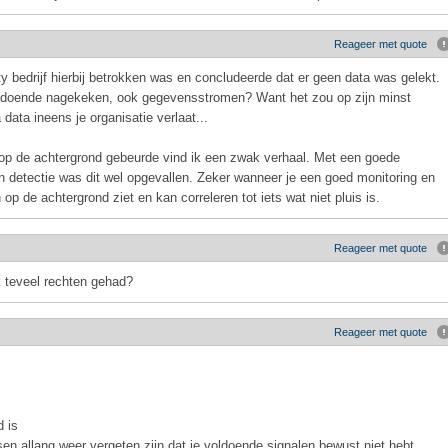
Reageer met quote
y bedrijf hierbij betrokken was en concludeerde dat er geen data was gelekt.
voldoende nagekeken, ook gegevensstromen? Want het zou op zijn minst
data ineens je organisatie verlaat...
 op de achtergrond gebeurde vind ik een zwak verhaal. Met een goede
en detectie was dit wel opgevallen. Zeker wanneer je een goed monitoring en
op de achtergrond ziet en kan correleren tot iets wat niet pluis is.
Reageer met quote
 teveel rechten gehad?
Reageer met quote
d is
en allang weer vergeten zijn dat je voldoende signalen bewust niet hebt