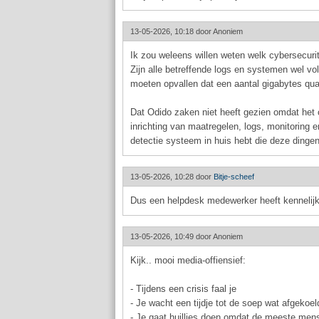
13-05-2026, 10:18 door
Anoniem
Ik zou weleens willen weten welk cybersecurit
Zijn alle betreffende logs en systemen wel 
moeten opvallen dat een aantal gigabytes qua 
Dat Odido zaken niet heeft gezien omdat het
inrichting van maatregelen, logs, monitoring 
detectie systeem in huis hebt die deze dingen 
13-05-2026, 10:28 door
Bitje-scheef
Dus een helpdesk medewerker heeft kennelijk
13-05-2026, 10:49 door
Anoniem
Kijk.. mooi media-offiensief:
- Tijdens een crisis faal je
- Je wacht een tijdje tot de soep wat afgekoel
- Je gaat huillies doen omdat de meeste mens